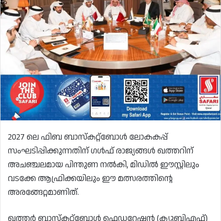
2027 ലെ ഫിബ ബാസ്കറ്റ്ബോൾ ലോകകപ്പ്
സംഘടിപ്പിക്കുന്നതിന് ഗൾഫ് രാജ്യങ്ങൾ ഖത്തറിന്
അചഞ്ചലമായ പിന്തുണ നൽകി, മിഡിൽ ഈസ്റ്റിലും
വടക്കേ ആഫ്രിക്കയിലും ഈ മത്സരത്തിന്റെ
അരങ്ങേറ്റമാണിത്.
ഖത്തർ ബാസ്കറ്റ്ബോൾ ഫെഡറേഷൻ (ക്യുബിഎഫ്)