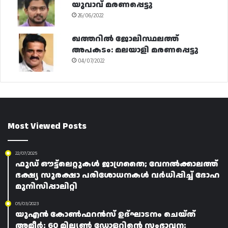
യുവാവ് മരണപ്പെട്ടു
26/06/2022
ഖത്തറിൽ ജോലിസ്ഥലത്ത്
അപകടം: മലയാളി മരണപ്പെട്ടു
04/07/2022
Most Viewed Posts
22/07/2025
ഫുഡ് ഔട്ട്ലെറ്റുകൾ ജാഗ്രതൈ; വേനൽക്കാലത്ത്
ഭക്ഷ്യ സുരക്ഷാ പരിശോധനകൾ വർധിപ്പിച്ച് ദോഹ
മുനിസിപ്പാലിറ്റി
05/03/2023
യുഎൻ കോൺഫറൻസ് ഉദ്ഘാടനം ചെയ്ത്
അമീർ; 60 മില്യൺ ഡോളറിന്റെ സംഭാവന;