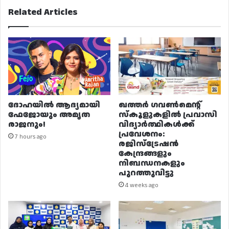
Related Articles
ദോഹയിൽ ആദ്യമായി
ഖത്തർ ഗവൺമെന്റ്
ഫേജോയും അമൃത
സ്കൂളുകളിൽ പ്രവാസി
രാജനും!
വിദ്യാർത്ഥികൾക്ക്
പ്രവേശനം:
7 hours ago
രജിസ്ട്രേഷൻ
കേന്ദ്രങ്ങളും
നിബന്ധനകളും
പുറത്തുവിട്ടു
4 weeks ago