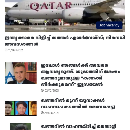
Job Vacancy
ഇന്ത്യക്കാരെ വിളിച്ച് ഖത്തർ എയർവേയ്‌സ്; നിരവധി
അവസരങ്ങൾ
11/09/2022
ഇപ്പോൾ ഞങ്ങൾക്ക് അവരെ
ആവശ്യമുണ്ട്. യുദ്ധത്തിന് ശേഷം
ഖത്തറുമായുള്ള “കണക്ക്
തീർക്കുമെന്ന്” ഇസ്രയേൽ
02/12/2023
ഖത്തറിൽ മൂന്ന് യുവാക്കൾ
വാഹനാപകടത്തിൽ മരണപ്പെട്ടു
27/03/2022
ഖത്തറിൽ വാഹനമിടിച്ച് മലയാളി