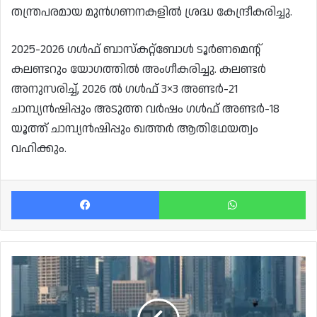
തന്ത്രപരമായ മുൻഗണനകളിൽ ശ്രദ്ധ കേന്ദ്രീകരിച്ചു.
2025-2026 ഗൾഫ് ബാസ്കറ്റ്ബോൾ ടൂർണമെന്റ്
കലണ്ടറും യോഗത്തിൽ അംഗീകരിച്ചു. കലണ്ടർ
അനുസരിച്ച്, 2026 ൽ ഗൾഫ് 3×3 അണ്ടർ-21
ചാമ്പ്യൻഷിപ്പും അടുത്ത വർഷം ഗൾഫ് അണ്ടർ-18
യൂത്ത് ചാമ്പ്യൻഷിപ്പും ഖത്തർ ആതിഥേയത്വം
വഹിക്കും.
Facebook
Wh
ഖത്തറിന്റെ
റീട്ടെയിൽ
റിയൽ
എസ്റ്റേറ്റ്