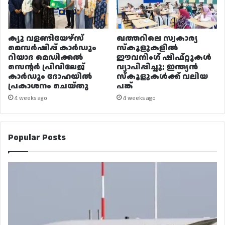
ക്യു വളണ്ടിയേഴ്‌സ്
ഖത്തറിലെ സ്വകാര്യ
മെമ്പർഷിപ്പ് കാർഡും
സ്കൂളുകളിൽ
റിയാദ മെഡിക്കൽ
ഈവനിംഗ് ഷിഫ്റ്റുകൾ
സെന്റർ പ്രിവിലേജ്
വ്യാപിപ്പിച്ചു; ഇന്ത്യൻ
കാർഡും ദോഹയിൽ
സ്കൂളുകൾക്ക് വലിയ
പ്രകാശനം ചെയ്തു
പങ്ക്
4 weeks ago
4 weeks ago
Popular Posts