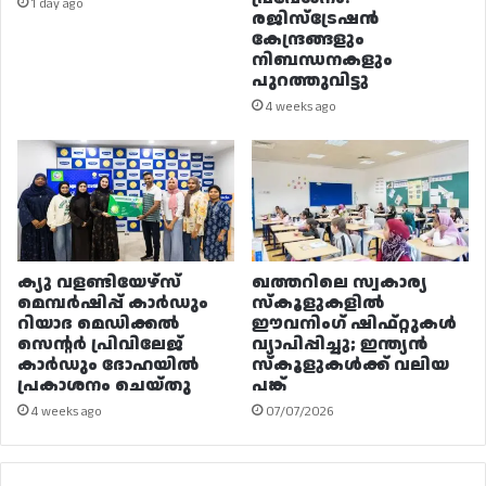
1 day ago
രജിസ്ട്രേഷൻ
കേന്ദ്രങ്ങളും
നിബന്ധനകളും
പുറത്തുവിട്ടു
4 weeks ago
ക്യു വളണ്ടിയേഴ്‌സ്
ഖത്തറിലെ സ്വകാര്യ
മെമ്പർഷിപ്പ് കാർഡും
സ്കൂളുകളിൽ
റിയാദ മെഡിക്കൽ
ഈവനിംഗ് ഷിഫ്റ്റുകൾ
സെന്റർ പ്രിവിലേജ്
വ്യാപിപ്പിച്ചു; ഇന്ത്യൻ
കാർഡും ദോഹയിൽ
സ്കൂളുകൾക്ക് വലിയ
പ്രകാശനം ചെയ്തു
പങ്ക്
4 weeks ago
07/07/2026