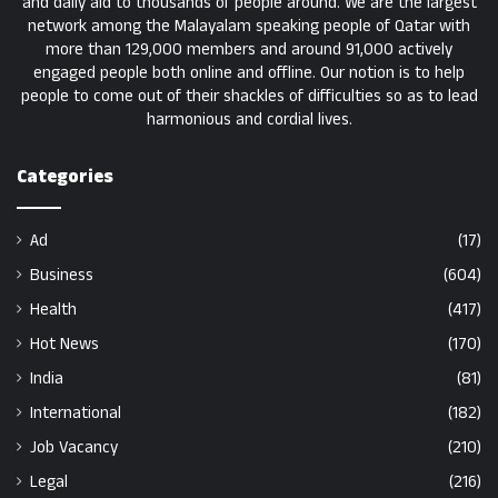
and daily aid to thousands of people around. We are the largest
network among the Malayalam speaking people of Qatar with
more than 129,000 members and around 91,000 actively
engaged people both online and offline. Our notion is to help
people to come out of their shackles of difficulties so as to lead
harmonious and cordial lives.
Categories
Ad
(17)
Business
(604)
Health
(417)
Hot News
(170)
India
(81)
International
(182)
Job Vacancy
(210)
Legal
(216)