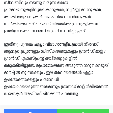
സീസണിലും നടന്നു വരുന്ന മെഗാ
പ്രമോഷനുകളിലൂടെ കാറുകൾ, സ്വർണ്ണ ബാറുകൾ,
ക്യാഷ് പ്രൈസുകൾ തുടങ്ങിയ റിവാർഡുകൾ
നൽകിക്കൊണ്ട് ഒരുപാട് വിജയികളെ സൃഷ്ടിക്കാൻ
ഇതിനോടകം ഗ്രാൻഡ് മാളിന് സാധിച്ചിട്ടുണ്ട്.
ഇതിനു പുറമെ എല്ലാ വിഭാഗങ്ങളിലുമായി നിരവധി
ആനുകൂല്യങ്ങളും ഡിസ്‌കൗണ്ടുകളും ഗ്രാൻഡ് മാള് /
ഗ്രാൻഡ് എക്സ്പ്രസ്സ് ഔട്ലെറ്റുകളിൽ
ഒരുക്കിയിട്ടുണ്ട്. പ്രൊമോഷന്റെ അടുത്ത നറുക്കെടുപ്പ്
മാർച്ച് 29 നു നടക്കും . ഈ അവസരങ്ങൾ എല്ലാ
ഉപഭോക്താക്കളും പരമാവധി
ഉപയോഗപ്പെടുത്തണമെന്നും ഗ്രാൻഡ് മാള് റീജിയണൽ
ഡയറക്ടർ അഷ്‌റഫ് ചിറക്കൽ പറഞ്ഞു.
Facebook
Wh