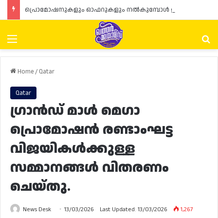
പ്രൊമോഷനുകളും ഓഫറുകളും നൽകുമ്പോൾ ഉപഭോക്താക്കളുടെ അവകാശങ്ങൾ ഉറപ്പാക്കണമെന്ന് ഖത്തർ വാണിജ്യ വ്യവസായ മന്ത്രാലയത്തിന്റെ (MoCI) നിർദ്ദേശം
Menu
Se
Home
/
Qatar
Qatar
ഗ്രാൻഡ് മാൾ മെഗാ
പ്രൊമോഷൻ രണ്ടാംഘട്ട
വിജയികൾക്കുള്ള
സമ്മാനങ്ങൾ വിതരണം
ചെയ്തു.
News Desk
13/03/2026
Last Updated: 13/03/2026
1,267