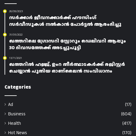
26/09/2023
സർക്കാർ ജീവനക്കാർക്ക് ഹൗസിംഗ്
സർവീസുകൾ നൽകാൻ പോർട്ടൽ ആരംഭിച്ചു
31/05/2022
ഖത്തറിലെ ഗ്രോസറി സ്റ്റോറും ഡെലിവറി ആപ്പും
30 ദിവസത്തേക്ക് അടച്ചുപൂട്ടി
13/11/2021
ഖത്തറിൽ ഹജ്ജ്, ഉംറ തീർത്ഥാടകർക്ക് രജിസ്റ്റർ
ചെയ്യാൻ പുതിയ ഓണ്ലൈൻ സംവിധാനം
Categories
Ad
(17)
Business
(604)
Health
(417)
Hot News
(170)