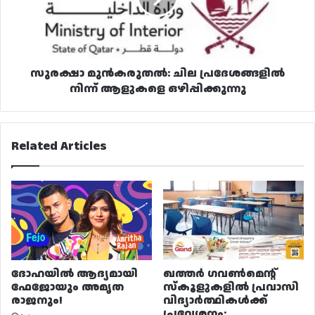
ആളുകളെ
ഒഴിപ്പിക്കുന്നു
സുരക്ഷാ മുൻകരുതൽ: ചില പ്രദേശങ്ങളിൽ
നിന്ന് ആളുകളെ ഒഴിപ്പിക്കുന്നു
Related Articles
ദോഹയിൽ ആദ്യമായി
ഖത്തർ ഗവൺമെന്റ്
ഫേജോയും അമൃത
സ്കൂളുകളിൽ പ്രവാസി
രാജനും!
വിദ്യാർത്ഥികൾക്ക്
പ്രവേശനം: