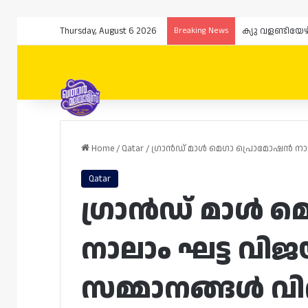
Thursday, August 6 2026
Breaking News
ക്യു വളണ്ടിയേ
Home
/
Qatar
/
ഗ്രാൻഡ് മാൾ മെഗാ പ്രൊമോഷൻ നാ
Qatar
ഗ്രാൻഡ് മാൾ 
നാലാം ഘട്ട വി
സമ്മാനങ്ങൾ 