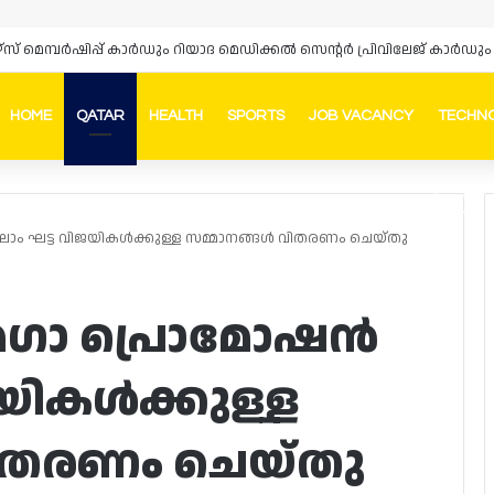
ഴ്‌സ് മെമ്പർഷിപ്പ് കാർഡും റിയാദ മെഡിക്കൽ സെന്റർ പ്രിവിലേജ് കാ
HOME
QATAR
HEALTH
SPORTS
JOB VACANCY
TECHN
Faceb
In
ലാം ഘട്ട വിജയികൾക്കുള്ള സമ്മാനങ്ങൾ വിതരണം ചെയ്തു
മെഗാ പ്രൊമോഷൻ
ജയികൾക്കുള്ള
വിതരണം ചെയ്തു