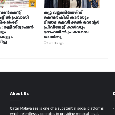
വൺമെന്റ്
ക്യു വളണ്ടിയേഴ്‌സ്
ളിൽ പ്രവാസി
മെമ്പർഷിപ്പ് കാർഡും
ഥികൾക്ക്
റിയാദ മെഡിക്കൽ സെന്റർ
ം: രജിസ്ട്രേഷൻ
പ്രിവിലേജ് കാർഡും
ളും
ദോഹയിൽ പ്രകാശനം
നകളും
ചെയ്തു
ട്ടു
4 weeks ago
About Us
C
Qatar Malayalees is one of a substantial social platforms
which relentlessly operates in providing medical, legal,