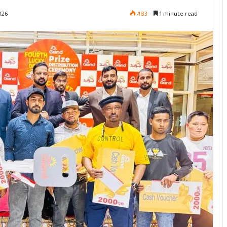
483
1 minute read
026