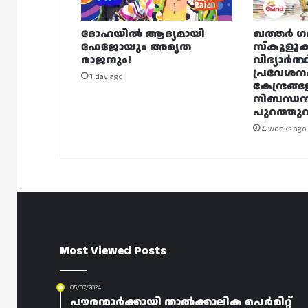
ദോഹയിൽ ആദ്യമായി
ഖത്തർ ഗ
ഫേജോയും അമൃത
സ്കൂളുക
രാജനും!
വിദ്യാർത്
പ്രവേശന
1 day ago
കേന്ദ്രങ്ങ
നിബന്ധ
പുറത്തുവി
4 weeks ago
Most Viewed Posts
05/07/2024
പൗരന്മാർക്കായി താൽക്കാലിക പെർമിറ്റ്