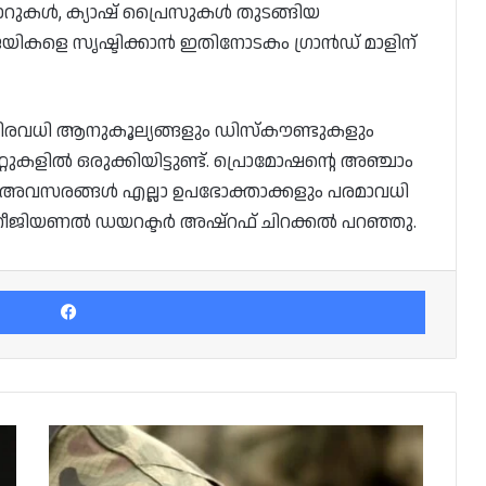
ാറുകൾ, ക്യാഷ് പ്രൈസുകൾ തുടങ്ങിയ
യികളെ സൃഷ്ടിക്കാൻ ഇതിനോടകം ഗ്രാൻഡ് മാളിന്
നിരവധി ആനുകൂല്യങ്ങളും ഡിസ്‌കൗണ്ടുകളും
െറ്റുകളിൽ ഒരുക്കിയിട്ടുണ്ട്. പ്രൊമോഷന്റെ അഞ്ചാം
ം . ഈ അവസരങ്ങൾ എല്ലാ ഉപഭോക്താക്കളും പരമാവധി
് റീജിയണൽ ഡയറക്ടർ അഷ്‌റഫ് ചിറക്കൽ പറഞ്ഞു.
Facebook
ഖത്തർ
സമുദ്രപരിധിയിൽ
ചരക്കുകപ്പലിന്