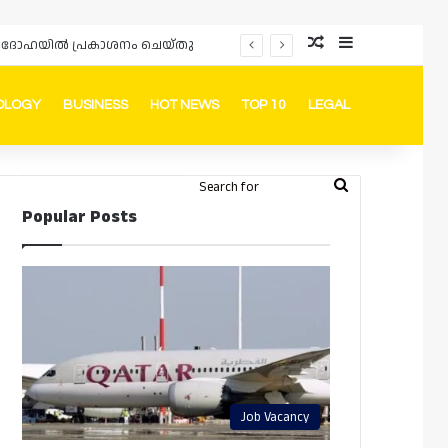
Random Article
Sidebar
ർഡും ദോഹയിൽ പ്രകാശനം ചെയ്തു
OLOGY
BUSINESS
HOT NEWS
TOP 10
LEGAL
ook
stagram
Telegram
Whatsapp
Random Article
Switch skin
Search
Login
Popular Posts
for
Job Vacancy