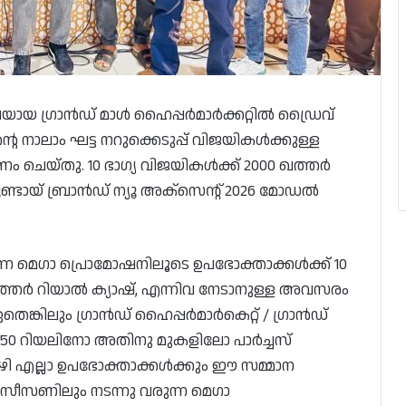
ലയായ ഗ്രാൻഡ് മാൾ ഹൈപ്പർമാർക്കറ്റിൽ ഡ്രൈവ്
റെ നാലാം ഘട്ട നറുക്കെടുപ്പ് വിജയികൾക്കുള്ള
ം ചെയ്തു. 10 ഭാഗ്യ വിജയികൾക്ക് 2000 ഖത്തർ
ൂണ്ടായ് ബ്രാൻഡ് ന്യൂ അക്‌സെന്റ് 2026 മോഡൽ
്ന മെഗാ പ്രൊമോഷനിലൂടെ ഉപഭോക്താക്കൾക്ക് 10
 ഖത്തർ റിയാൽ ക്യാഷ്, എന്നിവ നേടാനുള്ള അവസരം
 ഏതെങ്കിലും ഗ്രാൻഡ് ഹൈപ്പർമാർകെറ്റ് / ഗ്രാൻഡ്
ും 50 റിയലിനോ അതിനു മുകളിലോ പാർച്ചസ്‌
വഴി എല്ലാ ഉപഭോക്താക്കൾക്കും ഈ സമ്മാന
 സീസണിലും നടന്നു വരുന്ന മെഗാ