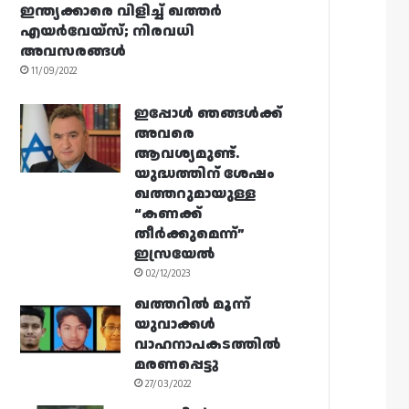
ഇന്ത്യക്കാരെ വിളിച്ച് ഖത്തർ
എയർവേയ്‌സ്; നിരവധി
അവസരങ്ങൾ
11/09/2022
ഇപ്പോൾ ഞങ്ങൾക്ക്
അവരെ
ആവശ്യമുണ്ട്.
യുദ്ധത്തിന് ശേഷം
ഖത്തറുമായുള്ള
“കണക്ക്
തീർക്കുമെന്ന്”
ഇസ്രയേൽ
02/12/2023
ഖത്തറിൽ മൂന്ന്
യുവാക്കൾ
വാഹനാപകടത്തിൽ
മരണപ്പെട്ടു
27/03/2022