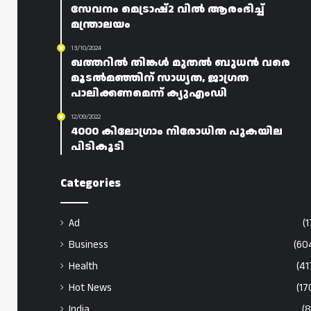
സേവനം മെട്രാഷ്2 വിൽ ആരംഭിച്ച്
മന്ത്രാലയം
13/10/2024
ഖത്തറിൽ തിങ്കൾ മുതൽ ബുധൻ വരെ
മൂടൽമഞ്ഞിന് സാധ്യത, ജാഗ്രത
പാലിക്കണമെന്ന് ക്യുഎംഡി
12/09/2022
4000 കിലോഗ്രാം നിരോധിത പുകയില
പിടികൂടി
Categories
Ad
(1
Business
(60
Health
(41
Hot News
(17
India
(8