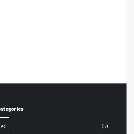
ategories
Ad
(17)