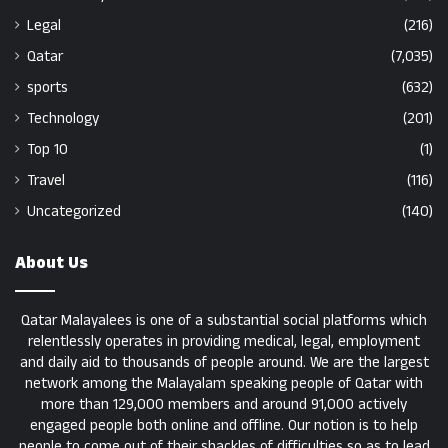
Legal
(216)
Qatar
(7,035)
sports
(632)
Technology
(201)
Top 10
(1)
Travel
(116)
Uncategorized
(140)
About Us
Qatar Malayalees is one of a substantial social platforms which
relentlessly operates in providing medical, legal, employment
and daily aid to thousands of people around. We are the largest
network among the Malayalam speaking people of Qatar with
more than 129,000 members and around 91,000 actively
engaged people both online and offline. Our notion is to help
people to come out of their shackles of difficulties so as to lead