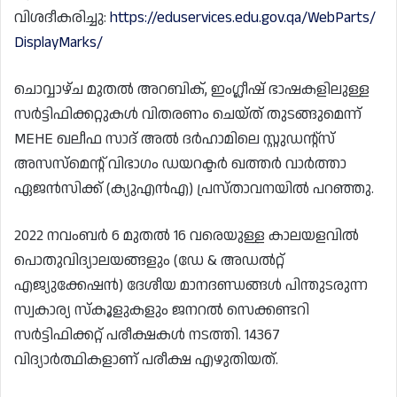
വിശദീകരിച്ചു:
https://eduservices.edu.gov.qa/WebParts/
DisplayMarks/
ചൊവ്വാഴ്ച മുതൽ അറബിക്, ഇംഗ്ലീഷ് ഭാഷകളിലുള്ള
സർട്ടിഫിക്കറ്റുകൾ വിതരണം ചെയ്ത് തുടങ്ങുമെന്ന്
MEHE ഖലീഫ സാദ് അൽ ദർഹാമിലെ സ്റ്റുഡന്റ്സ്
അസസ്‌മെന്റ് വിഭാഗം ഡയറക്ടർ ഖത്തർ വാർത്താ
ഏജൻസിക്ക് (ക്യുഎൻഎ) പ്രസ്താവനയിൽ പറഞ്ഞു.
2022 നവംബർ 6 മുതൽ 16 വരെയുള്ള കാലയളവിൽ
പൊതുവിദ്യാലയങ്ങളും (ഡേ & അഡൽറ്റ്
എജ്യുക്കേഷൻ) ദേശീയ മാനദണ്ഡങ്ങൾ പിന്തുടരുന്ന
സ്വകാര്യ സ്‌കൂളുകളും ജനറൽ സെക്കണ്ടറി
സർട്ടിഫിക്കറ്റ് പരീക്ഷകൾ നടത്തി. 14367
വിദ്യാർത്ഥികളാണ് പരീക്ഷ എഴുതിയത്.