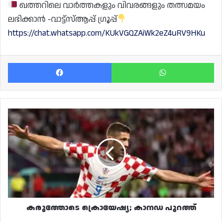
ഖത്തറിലെ വാർത്തകളും വിവരങ്ങളും തത്സമയം
ലഭിക്കാൻ -വാട്ട്സ്ആപ്പ് ഗ്രൂപ്പ്
https://chat.whatsapp.com/KUkVGQZAiWk2eZ4uRV9HKu
Facebook
Wh
കരുത്തോടെ
ക്രൊയേഷ്യ;
കാനഡ
പുറത്ത്
കരുത്തോടെ ക്രൊയേഷ്യ; കാനഡ പുറത്ത്