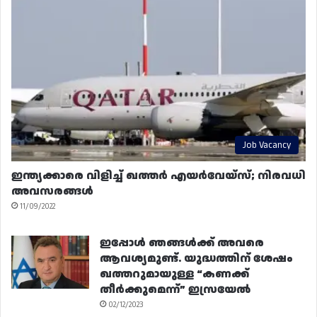
Job Vacancy
ഇന്ത്യക്കാരെ വിളിച്ച് ഖത്തർ എയർവേയ്‌സ്; നിരവധി
അവസരങ്ങൾ
11/09/2022
ഇപ്പോൾ ഞങ്ങൾക്ക് അവരെ
ആവശ്യമുണ്ട്. യുദ്ധത്തിന് ശേഷം
ഖത്തറുമായുള്ള “കണക്ക്
തീർക്കുമെന്ന്” ഇസ്രയേൽ
02/12/2023