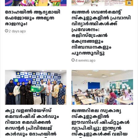
ദോഹയിൽ ആദ്യമായി
ഖത്തർ ഗവൺമെന്റ്
ഫേജോയും അമൃത
സ്കൂളുകളിൽ പ്രവാസി
രാജനും!
വിദ്യാർത്ഥികൾക്ക്
പ്രവേശനം:
2 days ago
രജിസ്ട്രേഷൻ
കേന്ദ്രങ്ങളും
നിബന്ധനകളും
പുറത്തുവിട്ടു
4 weeks ago
ക്യു വളണ്ടിയേഴ്‌സ്
ഖത്തറിലെ സ്വകാര്യ
മെമ്പർഷിപ്പ് കാർഡും
സ്കൂളുകളിൽ
റിയാദ മെഡിക്കൽ
ഈവനിംഗ് ഷിഫ്റ്റുകൾ
സെന്റർ പ്രിവിലേജ്
വ്യാപിപ്പിച്ചു; ഇന്ത്യൻ
കാർഡും ദോഹയിൽ
സ്കൂളുകൾക്ക് വലിയ