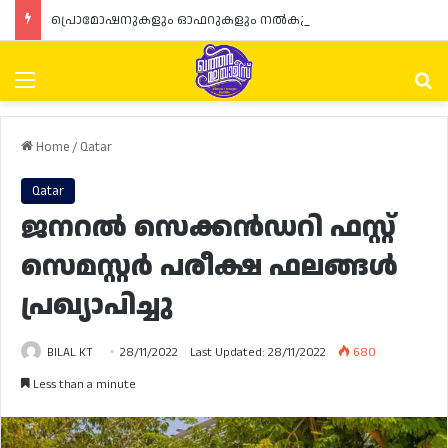
പ്രൊമോഷനുകളും ഓഫറുകളും നൽകുമ്പോൾ ഉപഭോക്താക്കളുടെ അവകാശങ്ങൾ ഉറപ്പാക്കണമെന്ന് ഖത്തർ വാണിജ്യ വ്യവസായ മന്ത്രാലയത്തിന്റെ (MoCI) നിർദ്ദേശം
Menu
Se
Home
/
Qatar
Qatar
ജനറൽ സെക്കൻഡറി ഫസ്റ്റ്
സെമസ്റ്റർ പരീക്ഷ ഫലങ്ങൾ
പ്രഖ്യാപിച്ചു
BILAL KT
28/11/2022
Last Updated: 28/11/2022
680
Less than a minute