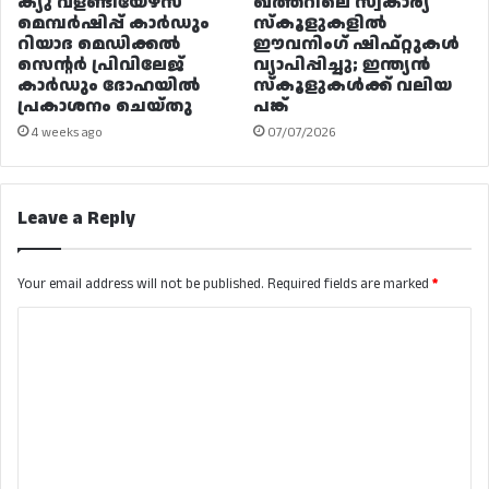
ക്യു വളണ്ടിയേഴ്‌സ്
ഖത്തറിലെ സ്വകാര്യ
മെമ്പർഷിപ്പ് കാർഡും
സ്കൂളുകളിൽ
റിയാദ മെഡിക്കൽ
ഈവനിംഗ് ഷിഫ്റ്റുകൾ
സെന്റർ പ്രിവിലേജ്
വ്യാപിപ്പിച്ചു; ഇന്ത്യൻ
കാർഡും ദോഹയിൽ
സ്കൂളുകൾക്ക് വലിയ
പ്രകാശനം ചെയ്തു
പങ്ക്
4 weeks ago
07/07/2026
Leave a Reply
Your email address will not be published.
Required fields are marked
*
C
o
m
m
e
n