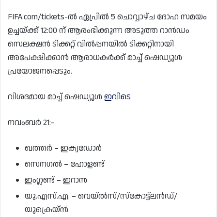
FIFA.com/tickets-ൽ ഏപ്രിൽ 5 ചൊവ്വാഴ്ച ദോഹ സമയം
ഉച്ചയ്ക്ക് 12:00 ന് ആരംഭിക്കുന്ന അടുത്ത റാൻഡം
സെലക്ഷൻ ടിക്കറ്റ് വിൽപ്പനയിൽ ടിക്കറ്റിനായി
അപേക്ഷിക്കാൻ ആരാധകർക്ക് മാച്ച് ഷെഡ്യൂൾ
പ്രയോജനപ്പെടും.
വിശദമായ മാച്ച് ഷെഡ്യൂൾ
ഇവിടെ
നവംബര്‍ 21:-
ഖത്തര്‍ – ഇക്വഡോര്‍
സെനഗല്‍ – ഹോളണ്ട്
ഇംഗ്ലണ്ട് – ഇറാന്‍
യു.എസ്.എ. – വെയ്ല്‍സ്/സ്‌കോട്ട്‌ലന്‍ഡ്/
യുക്രെയ്ന്‍