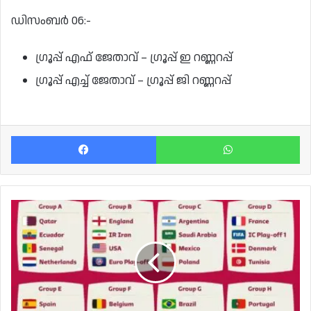
ഡിസംബര്‍ 06:-
ഗ്രൂപ്പ് എഫ് ജേതാവ് – ഗ്രൂപ്പ് ഇ റണ്ണറപ്പ്
ഗ്രൂപ്പ് എച്ച് ജേതാവ് – ഗ്രൂപ്പ് ജി റണ്ണറപ്പ്‌
Facebook
Wh
ഫിഫ
ഖത്തർ
ലോകകപ്പ്:
ഗ്രൂപ്പ്
പോരാട്ട
ചിത്രം
തെളിഞ്ഞു