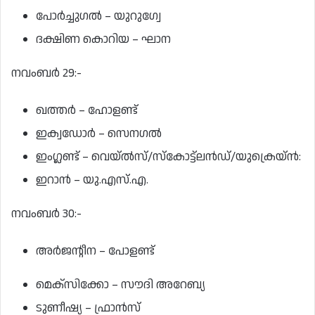
പോര്‍ച്ചുഗല്‍ – യുറുഗ്വേ
ദക്ഷിണ കൊറിയ – ഘാന
നവംബര്‍ 29:-
ഖത്തര്‍ – ഹോളണ്ട്
ഇക്വഡോര്‍ – സെനഗല്‍
ഇംഗ്ലണ്ട് – വെയ്ല്‍സ്/സ്‌കോട്ട്‌ലന്‍ഡ്/യുക്രെയ്ന്‍:
ഇറാന്‍ – യു.എസ്.എ.
നവംബര്‍ 30:-
അര്‍ജന്റീന – പോളണ്ട്
മെക്‌സിക്കോ – സൗദി അറേബ്യ
ടുണീഷ്യ – ഫ്രാന്‍സ്