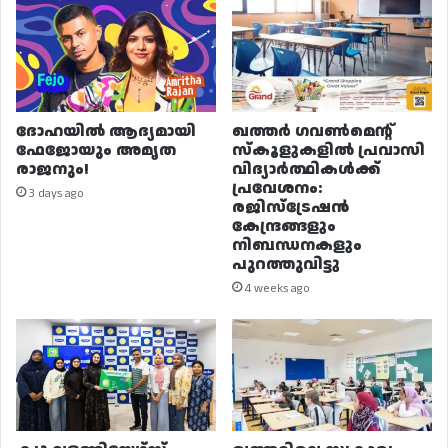
ദോഹയിൽ ആദ്യമായി
ഖത്തർ ഗവൺമെന്റ്
ഫേജോയും അമൃത
സ്കൂളുകളിൽ പ്രവാസി
രാജനും!
വിദ്യാർത്ഥികൾക്ക്
പ്രവേശനം:
3 days ago
രജിസ്ട്രേഷൻ
കേന്ദ്രങ്ങളും
നിബന്ധനകളും
പുറത്തുവിട്ടു
4 weeks ago