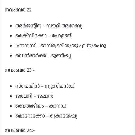
നവംബർ 22
അര്‍ജന്റീന – സൗദി അറേബ്യ
മെക്‌സിക്കോ – പോളണ്ട്
ഫ്രാന്‍സ് – ഓസ്‌ട്രേലിയ/യു.എ.ഇ/പെറു
ഡെന്‍മാര്‍ക്ക് – ടുണീഷ്യ
നവംബര്‍ 23:-
സ്‌പെയിന്‍ – ന്യൂസിലന്‍ഡ്
ജര്‍മനി – ജപ്പാന്‍
ബെല്‍ജിയം – കാനഡ
മൊറോക്കോ – ക്രൊയേഷ്യ
നവംബര്‍ 24:-