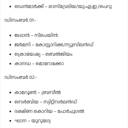
ഡെന്‍മാര്‍ക്ക് – ഓസ്‌ട്രേലിയ/യു.എ.ഇ./പെറു
ഡിസംബര്‍ 01:-
ജപ്പാന്‍ – സ്‌പെയിന്‍:
ജര്‍മനി – കോസ്റ്റാറിക്ക/ന്യൂസിലന്‍ഡ്
ക്രൊയേഷ്യ – ബെല്‍ജിയം
കാനഡ – മൊറോക്കോ
ഡിസംബര്‍ 02:-
കാമറൂണ്‍ – ബ്രസീല്‍
സെര്‍ബിയ – സ്വിറ്റ്‌സര്‍ലന്‍ഡ്
ദക്ഷിണ കൊറിയ – പോര്‍ചുഗല്‍
ഘാന – യുറുഗ്വേ