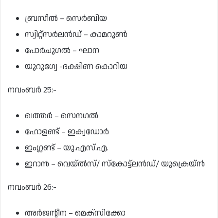
ബ്രസീല്‍ – സെര്‍ബിയ
സ്വിറ്റ്‌സര്‍ലന്‍ഡ് – കാമറൂണ്‍
പോര്‍ചുഗല്‍ – ഘാന
യുറുഗ്വേ -ദക്ഷിണ കൊറിയ
നവംബര്‍ 25:-
ഖത്തര്‍ – സെനഗല്‍
ഹോളണ്ട് – ഇക്വഡോര്‍
ഇംഗ്ലണ്ട് – യു.എസ്.എ.
ഇറാന്‍ – വെയ്ല്‍സ്/ സ്‌കോട്ട്‌ലന്‍ഡ്/ യുക്രെയ്ന്‍
നവംബര്‍ 26:-
അര്‍ജന്റീന – മെക്‌സിക്കോ