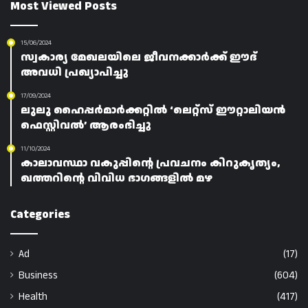
Most Viewed Posts
15/06/2024
സ്വകാര്യ മേഖലയിലെ ജീവനക്കാർക്ക് ഈദ്
അവധി പ്രഖ്യാപിച്ചു
17/09/2024
ലുലു ഹൈപ്പർമാർക്കറ്റിൽ ‘ലെറ്റ്സ് ഈറ്റാലിയൻ
ഫെസ്റ്റിവൽ’ ആരംഭിച്ചു
11/10/2024
കാലാവസ്ഥാ വകുപ്പിന്റെ പ്രവചനം കിറുകൃത്യം,
ഖത്തറിന്റെ വിവിധ ഭാഗങ്ങളിൽ മഴ
Categories
Ad
(17)
Business
(604)
Health
(417)