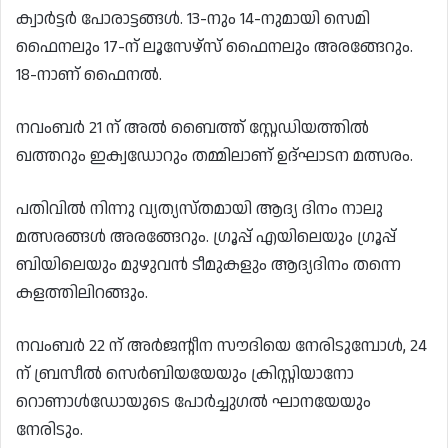
ക്വാര്‍ട്ടര്‍ പോരാട്ടങ്ങള്‍. 13-നും 14-നുമായി സെമി
ഫൈനലും 17-ന് ലൂസേഴ്‌സ് ഫൈനലും അരങ്ങേറും.
18-നാണ് ഫൈനല്‍.
നവംബർ 21 ന് അൽ ബൈത്ത് സ്റ്റേഡിയത്തിൽ
ഖത്തറും ഇക്വഡോറും തമ്മിലാണ് ഉദ്‌ഘാടന മത്സരം.
പതിവില്‍ നിന്നു വ്യത്യസ്തമായി ആദ്യ ദിനം നാലു
മത്സരങ്ങള്‍ അരങ്ങേറും. ഗ്രൂപ്പ് എയിലെയും ഗ്രൂപ്പ്
ബിയിലെയും മുഴുവന്‍ ടീമുകളും ആദ്യദിനം തന്നെ
കളത്തിലിറങ്ങും.
നവംബർ 22 ന് അർജന്റീന സൗദിയെ നേരിടുമ്പോൾ, 24
ന് ബ്രസീൽ സെർബിയയേയും ക്രിസ്റ്റിയാനോ
റൊണാൾഡോയുടെ പോർച്ചുഗൽ ഘാനയേയും
നേരിടും.