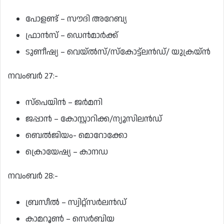
പോളണ്ട് – സൗദി അറേബ്യ
ഫ്രാന്‍സ് – ഡെന്‍മാര്‍ക്ക്
ടുണീഷ്യ – വെയ്ല്‍സ്/സ്‌കോട്ട്‌ലന്‍ഡ്/ യുക്രയ്ന്‍
നവംബര്‍ 27:-
സ്‌പെയിന്‍ – ജര്‍മനി
ജപ്പാന്‍ – കോസ്റ്റാറിക്ക/ന്യൂസിലന്‍ഡ്
ബെല്‍ജിയം- മൊറോക്കോ
ക്രൊയേഷ്യ – കാനഡ
നവംബര്‍ 28:-
ബ്രസീല്‍ – സ്വിറ്റ്‌സര്‍ലന്‍ഡ്
കാമറൂണ്‍ – സെര്‍ബിയ