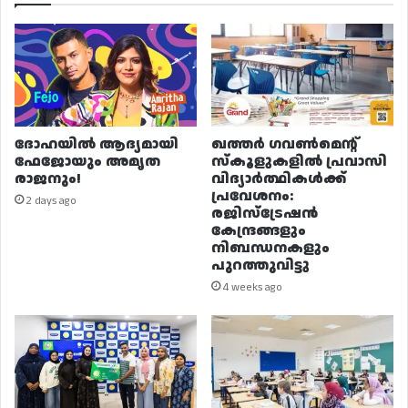
ദോഹയിൽ ആദ്യമായി
ഖത്തർ ഗവൺമെന്റ്
ഫേജോയും അമൃത
സ്കൂളുകളിൽ പ്രവാസി
രാജനും!
വിദ്യാർത്ഥികൾക്ക്
പ്രവേശനം:
2 days ago
രജിസ്ട്രേഷൻ
കേന്ദ്രങ്ങളും
നിബന്ധനകളും
പുറത്തുവിട്ടു
4 weeks ago