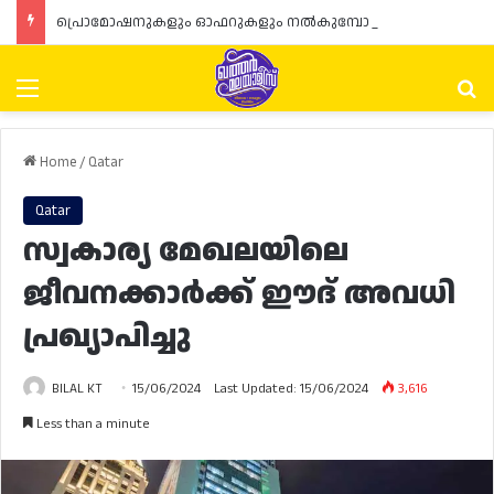
പ്രൊമോഷനുകളും ഓഫറുകളും നൽകുമ്പോൾ ഉപഭോക്താക്കളുടെ അവകാശങ്ങൾ ഉറപ്പാക്കണമെന്ന് ഖത്തർ വാണിജ്യ വ്യവസായ മന്ത്രാലയത്തിന്റെ (MoCI) നിർദ്ദേശം
Menu
Se
Home
/
Qatar
Qatar
സ്വകാര്യ മേഖലയിലെ
ജീവനക്കാർക്ക് ഈദ് അവധി
പ്രഖ്യാപിച്ചു
BILAL KT
15/06/2024
Last Updated: 15/06/2024
3,616
Less than a minute