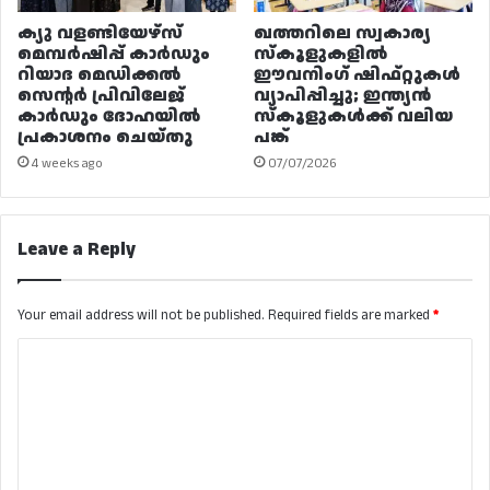
ക്യു വളണ്ടിയേഴ്‌സ്
ഖത്തറിലെ സ്വകാര്യ
മെമ്പർഷിപ്പ് കാർഡും
സ്കൂളുകളിൽ
റിയാദ മെഡിക്കൽ
ഈവനിംഗ് ഷിഫ്റ്റുകൾ
സെന്റർ പ്രിവിലേജ്
വ്യാപിപ്പിച്ചു; ഇന്ത്യൻ
കാർഡും ദോഹയിൽ
സ്കൂളുകൾക്ക് വലിയ
പ്രകാശനം ചെയ്തു
പങ്ക്
4 weeks ago
07/07/2026
Leave a Reply
Your email address will not be published.
Required fields are marked
*
C
o
m
m
e