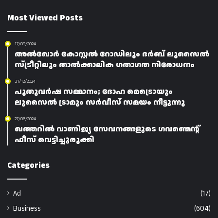
Most Viewed Posts
17/09/2024
അൽഖോർ കോസ്റ്റൽ റോഡിലും ദർബ് ലുസൈൽ
സ്ട്രീറ്റിലും താൽക്കാലിക ഗതാഗത നിരോധനം
31/12/2024
പുതുവർഷ സമ്മാനം; ദോഹ മെട്രൊയും
ലുസൈൽ ട്രാമും സർവീസ് സമയം നീട്ടുന്നു
27/06/2024
ഖത്തറിൽ വാണിജ്യ സേവനങ്ങളുടെ ഗവണ്മെന്റ്
ഫീസ് വെട്ടിച്ചുരുക്കി
Categories
Ad
(17)
Business
(604)