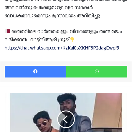
അലവൻസുകൾക്കുമുള്ള വ്യവസ്ഥകൾ
ബാധകമാവുമെന്നും മന്ത്രാലയം അറിയിച്ചു
ഖത്തറിലെ വാർത്തകളും വിവരങ്ങളും തത്സമയം
ലഭിക്കാൻ -വാട്ട്സ്ആപ്പ് ഗ്രൂപ്പ്
https://chat.whatsapp.com/KzKal0sXKHF3P2dagEwpi5
Facebook
Wh
ഖത്തറിൽ
വാഹനാപകടം;
രണ്ട്
മലയാളി
യുവാക്കൾ
മരണപ്പെട്ടു