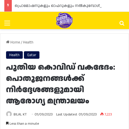
പ്രൊമോഷനുകളും ഓഫറുകളും നൽകുമ്പോൾ ഉപഭോക്താക്കളുടെ അവകാശങ്ങൾ ഉറപ്പാക്കണമെന്ന് ഖത്തർ വാണിജ്യ വ്യവസായ മന്ത്രാലയത്തിന്റെ (MoCI) നിർദ്ദേശം
Menu
Se
Home
/
Health
Health
Qatar
പുതിയ കൊവിഡ് വകഭേദം:
പൊതുജനങ്ങൾക്ക്
നിർദ്ദേശങ്ങളുമായി
ആരോഗ്യ മന്ത്രാലയം
BILAL KT
01/09/2023
Last Updated: 01/09/2023
7,223
Less than a minute