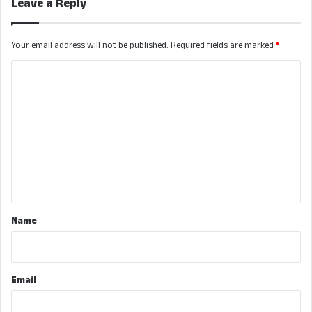
Leave a Reply
Your email address will not be published.
Required fields are marked
*
C
o
m
m
e
n
t
*
Name
Email