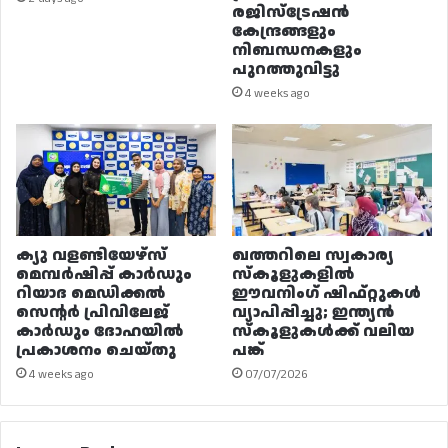
രജിസ്ട്രേഷൻ
കേന്ദ്രങ്ങളും
നിബന്ധനകളും
പുറത്തുവിട്ടു
4 weeks ago
ക്യു വളണ്ടിയേഴ്‌സ്
ഖത്തറിലെ സ്വകാര്യ
മെമ്പർഷിപ്പ് കാർഡും
സ്കൂളുകളിൽ
റിയാദ മെഡിക്കൽ
ഈവനിംഗ് ഷിഫ്റ്റുകൾ
സെന്റർ പ്രിവിലേജ്
വ്യാപിപ്പിച്ചു; ഇന്ത്യൻ
കാർഡും ദോഹയിൽ
സ്കൂളുകൾക്ക് വലിയ
പ്രകാശനം ചെയ്തു
പങ്ക്
4 weeks ago
07/07/2026