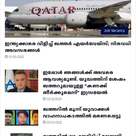
Job Vacancy
ഇന്ത്യക്കാരെ വിളിച്ച് ഖത്തർ എയർവേയ്‌സ്; നിരവധി
അവസരങ്ങൾ
11/09/2022
ഇപ്പോൾ ഞങ്ങൾക്ക് അവരെ
ആവശ്യമുണ്ട്. യുദ്ധത്തിന് ശേഷം
ഖത്തറുമായുള്ള “കണക്ക്
തീർക്കുമെന്ന്” ഇസ്രയേൽ
02/12/2023
ഖത്തറിൽ മൂന്ന് യുവാക്കൾ
വാഹനാപകടത്തിൽ മരണപ്പെട്ടു
27/03/2022