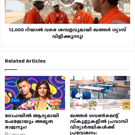
ഗ്യാസ്
വിളിക്കുന്നു!
12,000 റിയാൽ വരെ ശമ്പളവുമായി ഖത്തർ ഗ്യാസ്
വിളിക്കുന്നു!
Related Articles
ദോഹയിൽ ആദ്യമായി
ഖത്തർ ഗവൺമെന്റ്
ഫേജോയും അമൃത
സ്കൂളുകളിൽ പ്രവാസി
രാജനും!
വിദ്യാർത്ഥികൾക്ക്
പ്രവേശനം:
2 days ago