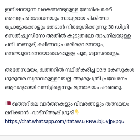
ഇനിപ്പറയുന്ന ലക്ഷണങ്ങളുള്ള രോഗികൾക്ക്
വൈദ്യപരിശോധനയും സാധ്യമായ ചികിത്സാ
പ്രോട്ടോക്കോളും തേടാൻ നിർദ്ദേശിക്കുന്നു: 38 ഡിഗ്രി
സെൽഷ്യസിനോ അതിൽ കൂടുതലോ താപനിലയുള്ള
പനി, തണുപ്പ്, ക്ഷീണവും ശരീരവേദനയും,
നെഞ്ചുവേദനയോടൊപ്പമുള്ള ചുമ, ശ്വാസതടസ്സം.
അതേസമയം, ഖത്തറിൽ സ്ഥിരീകരിച്ച EG.5 കേസുകൾ
ഗുരുതര സ്വഭാവമുള്ളവയല്ല. ആശുപത്രി പ്രവേശനം
ആവശ്യമായി വന്നിട്ടില്ലെന്നും മന്ത്രാലയം പറഞ്ഞു.
ഖത്തറിലെ വാർത്തകളും വിവരങ്ങളും തത്സമയം
ലഭിക്കാൻ -വാട്ട്സ്ആപ്പ് ഗ്രൂപ്പ്
https://chat.whatsapp.com/ItatawJ3RNwJbjOVjp8pqG
Facebook
Wh