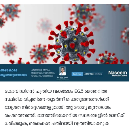
കോവിഡിന്റെ പുതിയ വകഭേദം EG.5 ഖത്തറിൽ
സ്ഥിരീകരിച്ചതിനെ തുടർന്ന് പൊതുജനങ്ങൾക്ക്
ജാഗ്രത നിർദ്ദേശങ്ങളുമായി ആരോഗ്യ മന്ത്രാലയം
രംഗത്തെത്തി. ജനത്തിരക്കേറിയ സ്ഥലങ്ങളിൽ മാസ്‌ക്
ധരിക്കുക, കൈകൾ പതിവായി വൃത്തിയാക്കുക