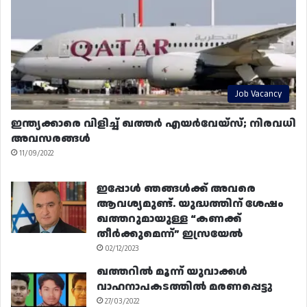
Job Vacancy
ഇന്ത്യക്കാരെ വിളിച്ച് ഖത്തർ എയർവേയ്‌സ്; നിരവധി
അവസരങ്ങൾ
11/09/2022
ഇപ്പോൾ ഞങ്ങൾക്ക് അവരെ
ആവശ്യമുണ്ട്. യുദ്ധത്തിന് ശേഷം
ഖത്തറുമായുള്ള “കണക്ക്
തീർക്കുമെന്ന്” ഇസ്രയേൽ
02/12/2023
ഖത്തറിൽ മൂന്ന് യുവാക്കൾ
വാഹനാപകടത്തിൽ മരണപ്പെട്ടു
27/03/2022