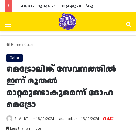
പ്രൊമോഷനുകളും ഓഫറുകളും നൽകുമ്പോൾ ഉപഭോക്താക്കളുടെ അവകാശങ്ങൾ ഉറപ്പാക്കണമെന്ന് ഖത്തർ വാണിജ്യ വ്യവസായ മന്ത്രാലയത്തിന്റെ (MoCI) നിർദ്ദേശം
Menu
Se
Home
/
Qatar
Qatar
മെട്രോലിങ്ക് സേവനത്തിൽ
ഇന്ന് മുതൽ
മാറ്റമുണ്ടാകുമെന്ന് ദോഹ
മെട്രോ
BILAL KT
18/12/2024
Last Updated: 18/12/2024
4,101
Less than a minute