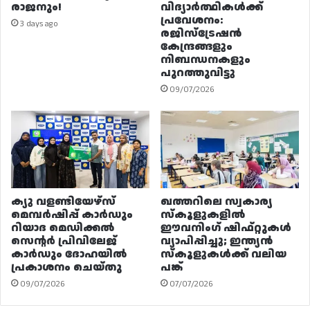
രാജനും!
വിദ്യാർത്ഥികൾക്ക്
പ്രവേശനം:
3 days ago
രജിസ്ട്രേഷൻ
കേന്ദ്രങ്ങളും
നിബന്ധനകളും
പുറത്തുവിട്ടു
09/07/2026
ക്യു വളണ്ടിയേഴ്‌സ്
ഖത്തറിലെ സ്വകാര്യ
മെമ്പർഷിപ്പ് കാർഡും
സ്കൂളുകളിൽ
റിയാദ മെഡിക്കൽ
ഈവനിംഗ് ഷിഫ്റ്റുകൾ
സെന്റർ പ്രിവിലേജ്
വ്യാപിപ്പിച്ചു; ഇന്ത്യൻ
കാർഡും ദോഹയിൽ
സ്കൂളുകൾക്ക് വലിയ
പ്രകാശനം ചെയ്തു
പങ്ക്
09/07/2026
07/07/2026