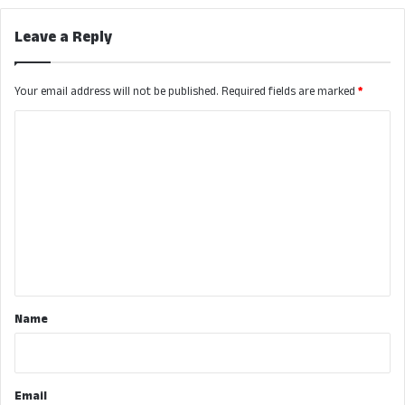
Leave a Reply
Your email address will not be published.
Required fields are marked
*
C
o
m
m
e
n
t
*
Name
Email