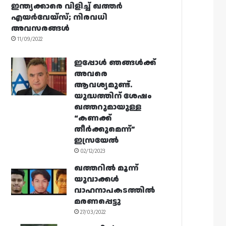
ഇന്ത്യക്കാരെ വിളിച്ച് ഖത്തർ
എയർവേയ്‌സ്; നിരവധി
അവസരങ്ങൾ
11/09/2022
ഇപ്പോൾ ഞങ്ങൾക്ക്
അവരെ
ആവശ്യമുണ്ട്.
യുദ്ധത്തിന് ശേഷം
ഖത്തറുമായുള്ള
“കണക്ക്
തീർക്കുമെന്ന്”
ഇസ്രയേൽ
02/12/2023
ഖത്തറിൽ മൂന്ന്
യുവാക്കൾ
വാഹനാപകടത്തിൽ
മരണപ്പെട്ടു
27/03/2022