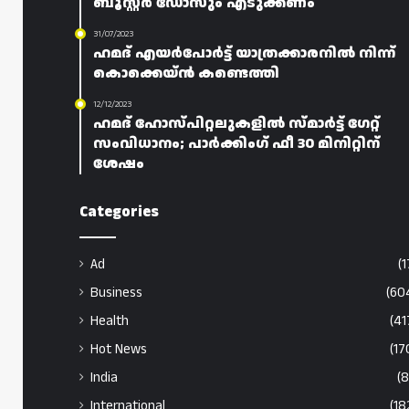
ബൂസ്റ്റർ ഡോസും എടുക്കണം
31/07/2023
ഹമദ് എയർപോർട്ട് യാത്രക്കാരനിൽ നിന്ന്
കൊക്കെയ്ൻ കണ്ടെത്തി
12/12/2023
ഹമദ് ഹോസ്പിറ്റലുകളിൽ സ്മാർട്ട് ഗേറ്റ്
സംവിധാനം; പാർക്കിംഗ് ഫീ 30 മിനിറ്റിന്
ശേഷം
Categories
Ad
(1
Business
(60
Health
(41
Hot News
(17
India
(8
International
(18