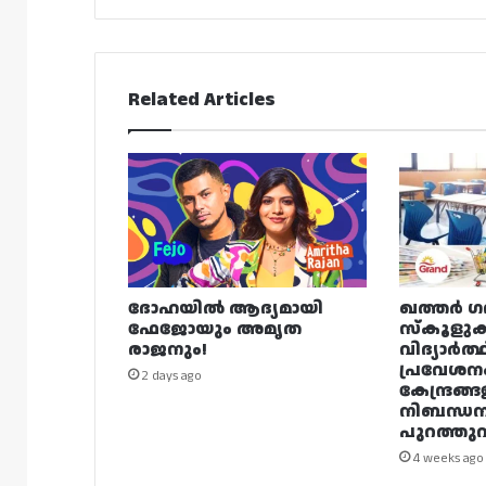
Related Articles
ദോഹയിൽ ആദ്യമായി
ഖത്തർ ഗ
ഫേജോയും അമൃത
സ്കൂളുക
രാജനും!
വിദ്യാർത്
പ്രവേശന
2 days ago
കേന്ദ്രങ്ങ
നിബന്ധ
പുറത്തുവി
4 weeks ago