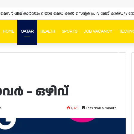
‌സ് മെമ്പർഷിപ്പ് കാർഡും റിയാദ മെഡിക്കൽ സെന്റർ പ്രിവിലേജ് കാർഡു
HOME
QATAR
HEALTH
SPORTS
JOB VACANCY
TECHN
Faceb
In
വർ – ഒഴിവ്
1,325
Less than a minute
4