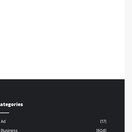
ategories
Ad
(17)
Business
(604)