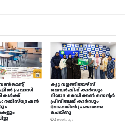
വൺമെന്റ്
ക്യു വളണ്ടിയേഴ്‌സ്
ളിൽ പ്രവാസി
മെമ്പർഷിപ്പ് കാർഡും
ഥികൾക്ക്
റിയാദ മെഡിക്കൽ സെന്റർ
ം: രജിസ്ട്രേഷൻ
പ്രിവിലേജ് കാർഡും
ളും
ദോഹയിൽ പ്രകാശനം
നകളും
ചെയ്തു
ട്ടു
4 weeks ago