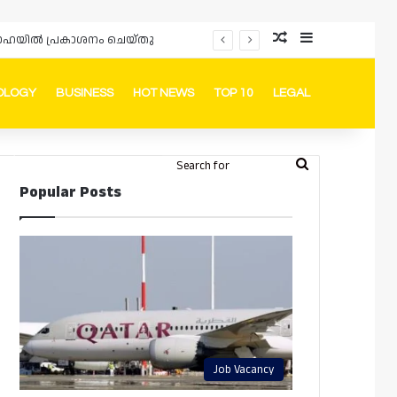
Random Article
Sidebar
ം ദോഹയിൽ പ്രകാശനം ചെയ്തു
OLOGY
BUSINESS
HOT NEWS
TOP 10
LEGAL
ook
stagram
Telegram
Whatsapp
Random Article
Switch skin
Search
Login
Popular Posts
for
Job Vacancy