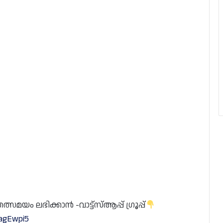
യം ലഭിക്കാൻ -വാട്ട്സ്ആപ്പ് ഗ്രൂപ്പ്
dagEwpi5