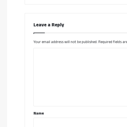
Leave a Reply
Your email address will not be published.
Required fields a
C
o
m
m
e
n
t
*
Name