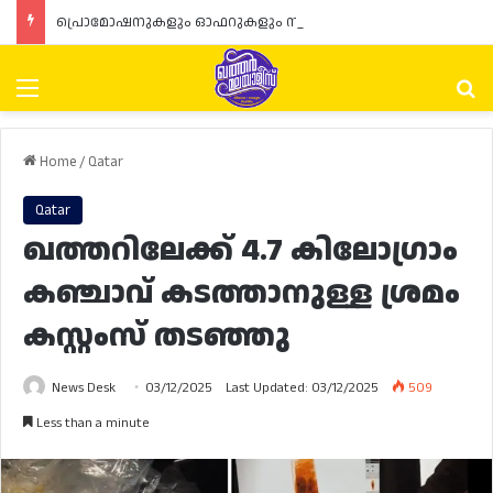
പ്രൊമോഷനുകളും ഓഫറുകളും നൽകുമ്പോൾ ഉപഭോക്താക്കളുടെ അവകാശങ്ങൾ ഉറപ്പാക്കണമെന്ന് ഖത്തർ വാണിജ്യ വ്യവസായ മന്ത്രാലയത്തിന്റെ (MoCI) നിർദ്ദേശം
Menu
Se
Home
/
Qatar
Qatar
ഖത്തറിലേക്ക് 4.7 കിലോഗ്രാം
കഞ്ചാവ് കടത്താനുള്ള ശ്രമം
കസ്റ്റംസ് തടഞ്ഞു
News Desk
03/12/2025
Last Updated: 03/12/2025
509
Less than a minute