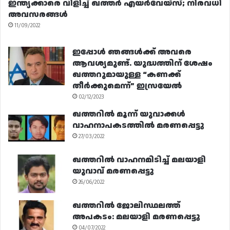
ഇന്ത്യക്കാരെ വിളിച്ച് ഖത്തർ എയർവേയ്‌സ്; നിരവധി
അവസരങ്ങൾ
11/09/2022
ഇപ്പോൾ ഞങ്ങൾക്ക് അവരെ
ആവശ്യമുണ്ട്. യുദ്ധത്തിന് ശേഷം
ഖത്തറുമായുള്ള “കണക്ക്
തീർക്കുമെന്ന്” ഇസ്രയേൽ
02/12/2023
ഖത്തറിൽ മൂന്ന് യുവാക്കൾ
വാഹനാപകടത്തിൽ മരണപ്പെട്ടു
27/03/2022
ഖത്തറിൽ വാഹനമിടിച്ച് മലയാളി
യുവാവ് മരണപ്പെട്ടു
26/06/2022
ഖത്തറിൽ ജോലിസ്ഥലത്ത്
അപകടം: മലയാളി മരണപ്പെട്ടു
04/07/2022