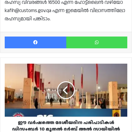
രഹസ്യ വിവരങ്ങൾ 16500 എന്ന ഹോട്ട്‌ലൈൻ വഴിയോ
kafih@customs.gov.qa എന്ന ഇമെയിൽ വിലാസത്തിലോ
രഹസ്യമായി പങ്കിടാം.
Facebook
Wh
ഈ
വർഷത്തെ
ദേശീയദിന
പരിപാടികൾ
ഡിസംബർ
10
മുതൽ
ദർബ്
അൽ
സായിയിൽ
ഈ വർഷത്തെ ദേശീയദിന പരിപാടികൾ
ആരംഭിക്കും
ഡിസംബർ 10 മുതൽ ദർബ് അൽ സായിയിൽ