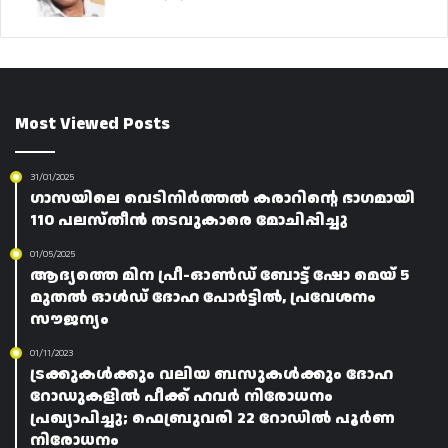
Most Viewed Posts
31/01/2025
ഗാസയിലെ വെടിനിർത്തൽ കരാറിന്റെ ഭാഗമായി
110 പലസ്‌തീൻ തടവുകാരെ മോചിപ്പിച്ചു
01/05/2025
ആദ്യത്തെ മിന പ്രീ-ഓൺഡ് ബോട്ട് ഷോ മെയ് 5
മുതൽ ഓൾഡ് ദോഹ പോർട്ടിൽ, പ്രവേശനം
സൗജന്യം
01/11/2023
ട്രക്കുകൾക്കും വലിയ ബസുകൾക്കും ദോഹ
റോഡുകളിൽ പീക്ക് ഹവർ നിരോധനം
പ്രഖ്യാപിച്ചു; ഫെബ്രുവരി 22 റോഡിൽ പൂർണ
നിരോധനം