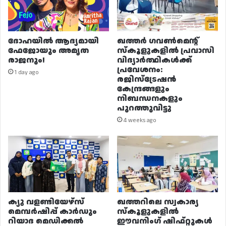
ദോഹയിൽ ആദ്യമായി
ഖത്തർ ഗവൺമെന്റ്
ഫേജോയും അമൃത
സ്കൂളുകളിൽ പ്രവാസി
രാജനും!
വിദ്യാർത്ഥികൾക്ക്
പ്രവേശനം:
1 day ago
രജിസ്ട്രേഷൻ
കേന്ദ്രങ്ങളും
നിബന്ധനകളും
പുറത്തുവിട്ടു
4 weeks ago
ക്യു വളണ്ടിയേഴ്‌സ്
ഖത്തറിലെ സ്വകാര്യ
മെമ്പർഷിപ്പ് കാർഡും
സ്കൂളുകളിൽ
റിയാദ മെഡിക്കൽ
ഈവനിംഗ് ഷിഫ്റ്റുകൾ