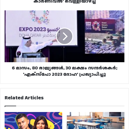
കാർണിവൽ' വെള്ളിയാഴ്ച്ച
6
മാസം,
80
രാജ്യങ്ങൾ,
30
ലക്ഷം
സന്ദർശകർ;
'എക്സ്പോ
2023
ദോഹ'
6 മാസം, 80 രാജ്യങ്ങൾ, 30 ലക്ഷം സന്ദർശകർ;
പ്രഖ്യാപിച്ചു
'എക്സ്പോ 2023 ദോഹ' പ്രഖ്യാപിച്ചു
Related Articles