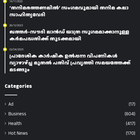
14/11/2022
‘തനിമരത്തണലിൽ’ സംഗമവുമായി തനിമ കലാ
സാഹിത്യവേദി
26/12/2023
ഖത്തർ-സൗദി ലാൻഡ് യാത്ര സുഗമമാക്കാനുള്ള
കർമപദ്ധതിക്ക് തുടക്കമായി
02/04/2025
പ്രാദേശിക കാർഷിക ഉൽപ്പന്ന വിപണികൾ
വ്യാഴാഴ്ച്ച മുതൽ പതിവ് പ്രവൃത്തി സമയത്തേക്ക്
മടങ്ങും
Categories
Ad
(17)
Business
(604)
Health
(417)
Hot News
(170)