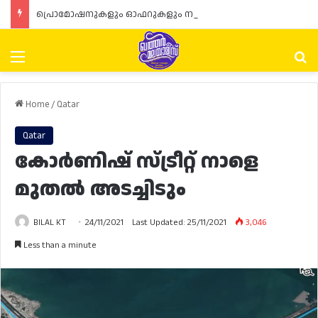
പ്രൊമോഷനുകളും ഓഫറുകളും നൽകുമ്പോൾ ഉപഭോക്താക്കളുടെ അവകാശങ്ങൾ ഉറപ്പാക്കണമെന്ന് ഖത്തർ വാണിജ്യ വ്യവസായ മന്ത്രാലയത്തിന്റെ (MoCI) നിർദ്ദേശം
Menu
Se
Home
/
Qatar
Qatar
കോർണിഷ് സ്ട്രീറ്റ് നാളെ
മുതൽ അടച്ചിടും
BILAL KT
24/11/2021
Last Updated: 25/11/2021
3,046
Less than a minute