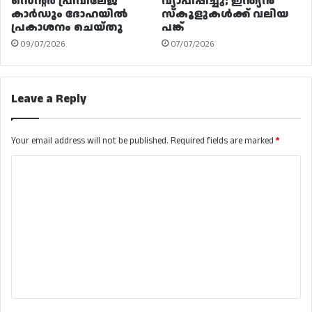
സെന്റർ പ്രിവിലേജ്
വ്യാപിപ്പിച്ചു; ഇന്ത്യൻ
കാർഡും ദോഹയിൽ
സ്കൂളുകൾക്ക് വലിയ
പ്രകാശനം ചെയ്തു
പങ്ക്
09/07/2026
07/07/2026
Leave a Reply
Your email address will not be published.
Required fields are marked
*
C
o
m
m
e
n
t