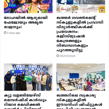
ദോഹയിൽ ആദ്യമായി
ഖത്തർ ഗവൺമെന്റ്
ഫേജോയും അമൃത
സ്കൂളുകളിൽ പ്രവാസി
രാജനും!
വിദ്യാർത്ഥികൾക്ക്
പ്രവേശനം:
3 days ago
രജിസ്ട്രേഷൻ
കേന്ദ്രങ്ങളും
നിബന്ധനകളും
പുറത്തുവിട്ടു
09/07/2026
ക്യു വളണ്ടിയേഴ്‌സ്
ഖത്തറിലെ സ്വകാര്യ
മെമ്പർഷിപ്പ് കാർഡും
സ്കൂളുകളിൽ
റിയാദ മെഡിക്കൽ
ഈവനിംഗ് ഷിഫ്റ്റുകൾ