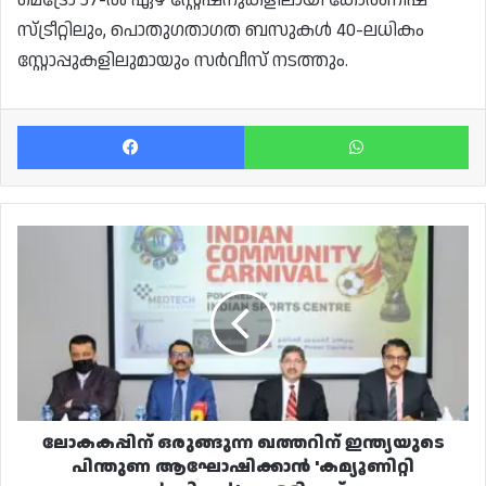
സ്ട്രീറ്റിലും, പൊതുഗതാഗത ബസുകൾ 40-ലധികം
സ്റ്റോപ്പുകളിലുമായും സർവീസ് നടത്തും.
Facebook
Wh
ലോകകപ്പിന്
ഒരുങ്ങുന്ന
ഖത്തറിന്
ഇന്ത്യയുടെ
പിന്തുണ
ആഘോഷിക്കാൻ
'കമ്യൂണിറ്റി
കാർണിവൽ'
വെള്ളിയാഴ്ച്ച
ലോകകപ്പിന് ഒരുങ്ങുന്ന ഖത്തറിന് ഇന്ത്യയുടെ
പിന്തുണ ആഘോഷിക്കാൻ 'കമ്യൂണിറ്റി