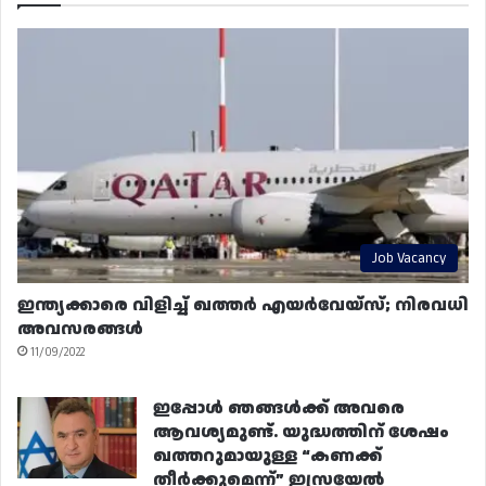
Job Vacancy
ഇന്ത്യക്കാരെ വിളിച്ച് ഖത്തർ എയർവേയ്‌സ്; നിരവധി
അവസരങ്ങൾ
11/09/2022
ഇപ്പോൾ ഞങ്ങൾക്ക് അവരെ
ആവശ്യമുണ്ട്. യുദ്ധത്തിന് ശേഷം
ഖത്തറുമായുള്ള “കണക്ക്
തീർക്കുമെന്ന്” ഇസ്രയേൽ