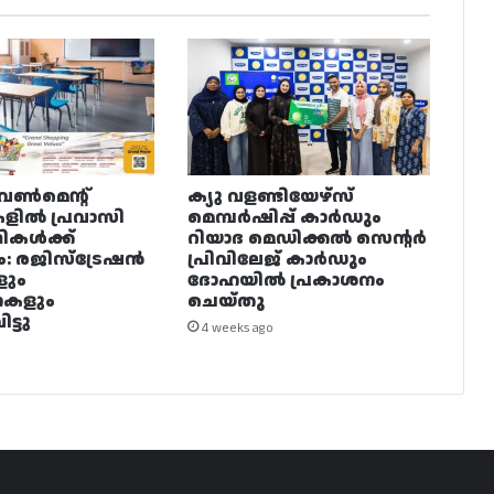
വൺമെന്റ്
ക്യു വളണ്ടിയേഴ്‌സ്
ളിൽ പ്രവാസി
മെമ്പർഷിപ്പ് കാർഡും
ഥികൾക്ക്
റിയാദ മെഡിക്കൽ സെന്റർ
ം: രജിസ്ട്രേഷൻ
പ്രിവിലേജ് കാർഡും
ളും
ദോഹയിൽ പ്രകാശനം
നകളും
ചെയ്തു
ട്ടു
4 weeks ago