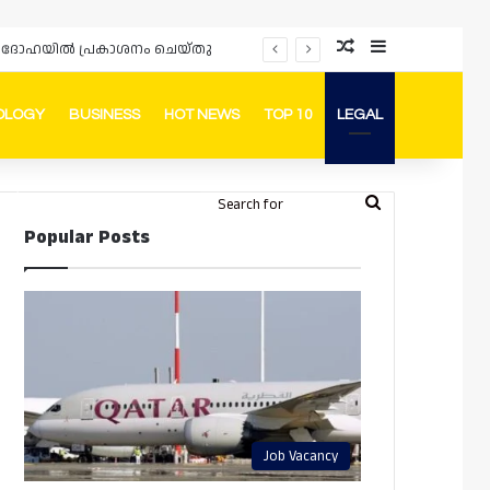
Random Article
Sidebar
പ്രൊമോഷനുകളും ഓഫറുകളും നൽകുമ്പോൾ ഉപഭോക്താക്കളുടെ അവകാശങ്ങൾ ഉറപ്പാക്കണമെന്ന് ഖത്തർ വാണിജ്യ വ്യവസായ മന്ത്രാലയത്തിന്റെ (MoCI) നിർദ്ദേശം
OLOGY
BUSINESS
HOT NEWS
TOP 10
LEGAL
ook
stagram
Telegram
Whatsapp
Random Article
Switch skin
Search
Login
Popular Posts
for
Job Vacancy