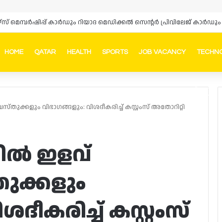
HOME
QATAR
HEALTH
SPORTS
JOB VACANCY
TECHN
Faceb
In
ന വസ്തുക്കളും വിഭാഗങ്ങളും: വിശദീകരിച്ച് കസ്റ്റംസ് അതോറിറ്റി
ടിയിൽ ഇളവ്
തുക്കളും
ദീകരിച്ച് കസ്റ്റംസ്