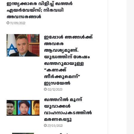
ഇന്ത്യക്കാരെ വിളിച്ച് ഖത്തർ
എയർവേയ്‌സ്; നിരവധി
അവസരങ്ങൾ
11/09/2022
ഇപ്പോൾ ഞങ്ങൾക്ക്
അവരെ
ആവശ്യമുണ്ട്.
യുദ്ധത്തിന് ശേഷം
ഖത്തറുമായുള്ള
“കണക്ക്
തീർക്കുമെന്ന്”
ഇസ്രയേൽ
02/12/2023
ഖത്തറിൽ മൂന്ന്
യുവാക്കൾ
വാഹനാപകടത്തിൽ
മരണപ്പെട്ടു
27/03/2022