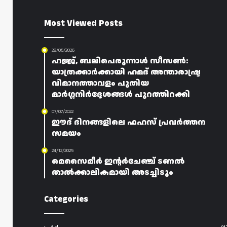
Most Viewed Posts
28/05/2026
ഹജ്ജ്, ബലിപെരുന്നാൾ സീസൺ:
യാത്രക്കാർക്കായി ഹമദ് അന്താരാഷ്ട്ര
വിമാനത്താവളം പുതിയ
മാർഗ്ഗനിർദ്ദേശങ്ങൾ പുറത്തിറക്കി
07/07/2022
ഈദ് ദിനങ്ങളിലെ ഫഹസ് പ്രവർത്തന
സമയം
24/12/2025
മെസൈമീർ ഇന്റർചേഞ്ച് ടണൽ
താൽക്കാലികമായി അടച്ചിടും
Categories