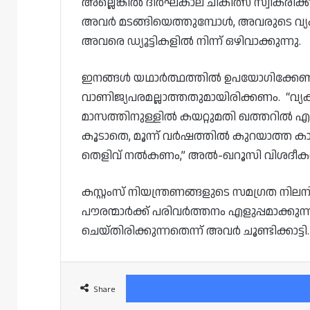
അല്ലെങ്കിൽ ദീർഘകാല ചികിത്സ സ്വീകരിക
അവർ മടങ്ങിയെത്തുമ്പോൾ, അവരുടെ വ്
അവരെ ഡ്യൂട്ടികളിൽ നിന്ന് ഒഴിവാക്കുന്നു.
ഇനങ്ങൾ യഥാർത്ഥത്തിൽ ഉപയോഗിക്കേണ്ടത
വാണിജ്യപരമല്ലാത്തതുമായിരിക്കണം. “വ്
മാസത്തിനുള്ളിൽ കയറ്റുമതി ഖത്തറിൽ എ
കൂടാതെ, മൂന്ന് വർഷത്തിൽ കുറയാത്ത കാലം
തെളിവ് നൽകണം,” അൽ-ഖറൂസി വിശദീകരിച
കസ്റ്റംസ് നിയന്ത്രണങ്ങളുടെ സമഗ്രത നിലനി
പൗരന്മാർക്ക് പരിവർത്തനം എളുപ്പമാക്ക
ചെയ്തിരിക്കുന്നതെന്ന് അവർ ചൂണ്ടിക്കാട്ടി.
Share