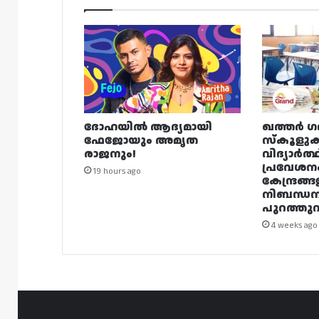
ദോഹയിൽ ആദ്യമായി
ഖത്തർ ഗ
ഫേജോയും അമൃത
സ്കൂളുക
രാജനും!
വിദ്യാർത്
പ്രവേശന
19 hours ago
കേന്ദ്രങ്ങ
നിബന്ധ
പുറത്തുവി
4 weeks ago