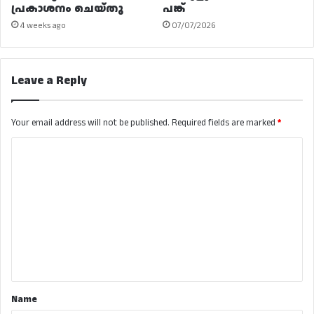
പ്രകാശനം ചെയ്തു
പങ്ക്
4 weeks ago
07/07/2026
Leave a Reply
Your email address will not be published.
Required fields are marked
*
C
o
m
m
e
n
t
*
Name