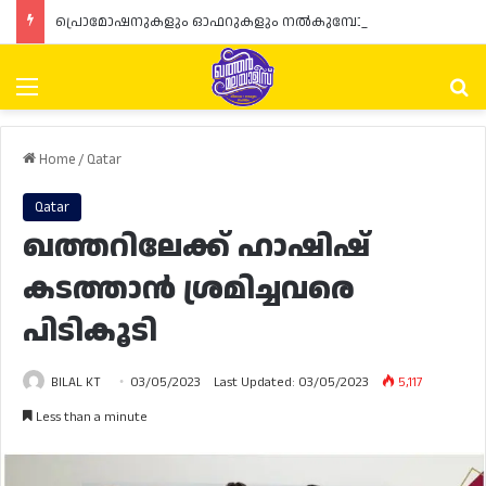
പ്രൊമോഷനുകളും ഓഫറുകളും നൽകുമ്പോൾ ഉപഭോക്താക്കളുടെ അവകാശങ്ങൾ ഉറപ്പാക്കണമെന്ന് ഖത്തർ വാണിജ്യ വ്യവസായ മന്ത്രാലയത്തിന്റെ (MoCI) നിർദ്ദേശം
Menu
Se
Home
/
Qatar
Qatar
ഖത്തറിലേക്ക് ഹാഷിഷ്‌
കടത്താൻ ശ്രമിച്ചവരെ
പിടികൂടി
BILAL KT
03/05/2023
Last Updated: 03/05/2023
5,117
Less than a minute