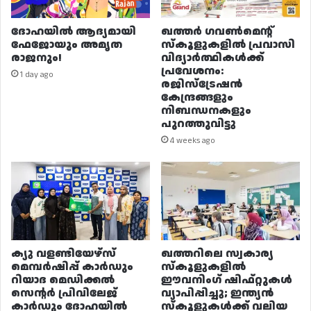
ദോഹയിൽ ആദ്യമായി
ഖത്തർ ഗവൺമെന്റ്
ഫേജോയും അമൃത
സ്കൂളുകളിൽ പ്രവാസി
രാജനും!
വിദ്യാർത്ഥികൾക്ക്
പ്രവേശനം:
1 day ago
രജിസ്ട്രേഷൻ
കേന്ദ്രങ്ങളും
നിബന്ധനകളും
പുറത്തുവിട്ടു
4 weeks ago
ക്യു വളണ്ടിയേഴ്‌സ്
ഖത്തറിലെ സ്വകാര്യ
മെമ്പർഷിപ്പ് കാർഡും
സ്കൂളുകളിൽ
റിയാദ മെഡിക്കൽ
ഈവനിംഗ് ഷിഫ്റ്റുകൾ
സെന്റർ പ്രിവിലേജ്
വ്യാപിപ്പിച്ചു; ഇന്ത്യൻ
കാർഡും ദോഹയിൽ
സ്കൂളുകൾക്ക് വലിയ