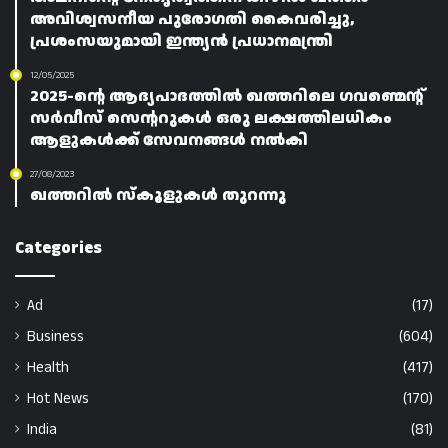
അവിശ്വസനീയ പുരോഗതി കൈവരിച്ചു,
പ്രശംസയുമായി ഇന്ത്യൻ പ്രധാനമന്ത്രി
12/05/2025
2025-ന്റെ ആദ്യപാദത്തിൽ ഖത്തറിലെ ഗവണ്മെന്റ്
സർവീസ് സെന്ററുകൾ ഒരു ലക്ഷത്തിലധികം
ആളുകൾക്ക് സേവനങ്ങൾ നൽകി
27/08/2023
ഖത്തറിൽ സ്‌കൂളുകൾ തുറന്നു
Categories
Ad
(17)
Business
(604)
Health
(417)
Hot News
(170)
India
(81)