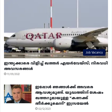
Job Vacancy
ഇന്ത്യക്കാരെ വിളിച്ച് ഖത്തർ എയർവേയ്‌സ്; നിരവധി
അവസരങ്ങൾ
11/09/2022
ഇപ്പോൾ ഞങ്ങൾക്ക് അവരെ
ആവശ്യമുണ്ട്. യുദ്ധത്തിന് ശേഷം
ഖത്തറുമായുള്ള “കണക്ക്
തീർക്കുമെന്ന്” ഇസ്രയേൽ
02/12/2023