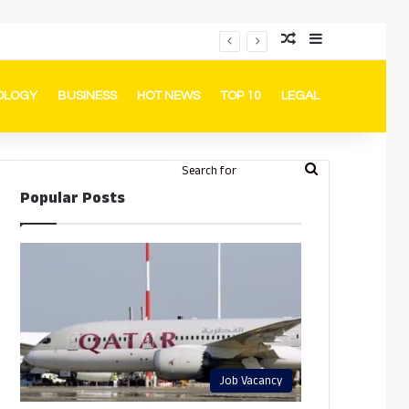
Random Article
Sidebar
പ്രൊമോഷനുകളും ഓഫറുകളും നൽകുമ്പോൾ ഉപഭോക്താക്കളുടെ അവകാശങ്ങൾ ഉറപ്പാക്കണമെന്ന് ഖത്തർ വാണിജ്യ വ്യവസായ മന്ത്രാലയത്തിന്റെ (MoCI) നിർദ്ദേശം
OLOGY
BUSINESS
HOT NEWS
TOP 10
LEGAL
ook
stagram
Telegram
Whatsapp
Random Article
Switch skin
Search
Login
Popular Posts
for
Job Vacancy