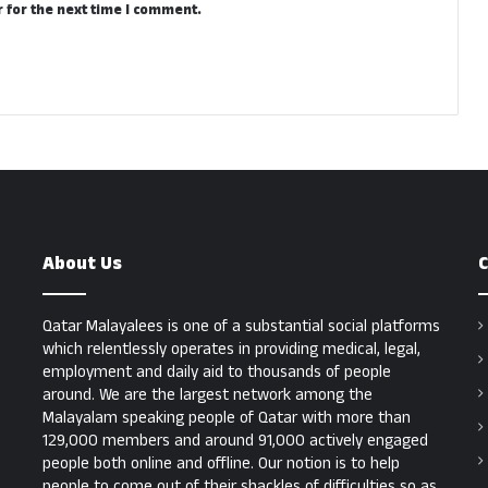
 for the next time I comment.
About Us
C
Qatar Malayalees is one of a substantial social platforms
which relentlessly operates in providing medical, legal,
employment and daily aid to thousands of people
around. We are the largest network among the
Malayalam speaking people of Qatar with more than
129,000 members and around 91,000 actively engaged
people both online and offline. Our notion is to help
people to come out of their shackles of difficulties so as