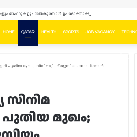
HOME
QATAR
HEALTH
SPORTS
JOB VACANCY
TECHN
Faceb
In
നി പുതിയ മുഖം; സിനിമാറ്റിക്ക് മ്യൂസിയം സ്ഥാപിക്കാൻ
യ സിനിമ
ി പുതിയ മുഖം;
്യൂസിയം