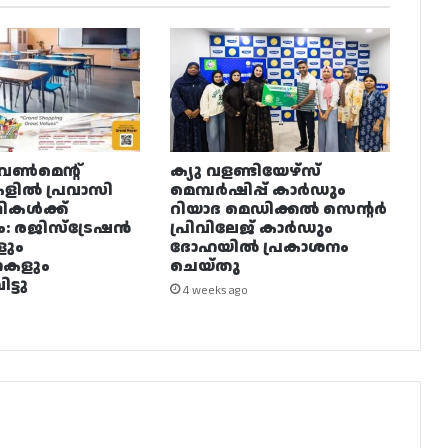
വൺമെന്റ്
ക്യു വളണ്ടിയേഴ്‌സ്
ളിൽ പ്രവാസി
മെമ്പർഷിപ്പ് കാർഡും
ഥികൾക്ക്
റിയാദ മെഡിക്കൽ സെന്റർ
ം: രജിസ്ട്രേഷൻ
പ്രിവിലേജ് കാർഡും
ളും
ദോഹയിൽ പ്രകാശനം
നകളും
ചെയ്തു
ട്ടു
4 weeks ago