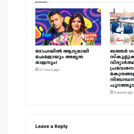
ദോഹയിൽ ആദ്യമായി
ഖത്തർ ഗ
ഫേജോയും അമൃത
സ്കൂളുക
രാജനും!
വിദ്യാർത്
പ്രവേശന
22 hours ago
കേന്ദ്രങ്ങ
നിബന്ധ
പുറത്തുവി
4 weeks ago
Leave a Reply