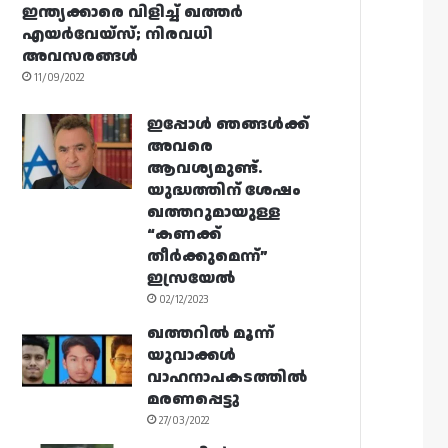
ഇന്ത്യക്കാരെ വിളിച്ച് ഖത്തർ
എയർവേയ്‌സ്; നിരവധി
അവസരങ്ങൾ
11/09/2022
ഇപ്പോൾ ഞങ്ങൾക്ക്
അവരെ
ആവശ്യമുണ്ട്.
യുദ്ധത്തിന് ശേഷം
ഖത്തറുമായുള്ള
“കണക്ക്
തീർക്കുമെന്ന്”
ഇസ്രയേൽ
02/12/2023
ഖത്തറിൽ മൂന്ന്
യുവാക്കൾ
വാഹനാപകടത്തിൽ
മരണപ്പെട്ടു
27/03/2022