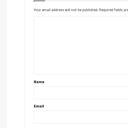
Your email address will not be published.
Required fields a
C
o
m
m
e
n
t
*
Name
Email