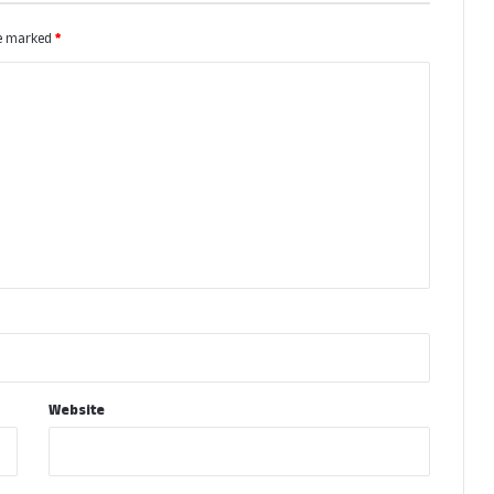
re marked
*
Website