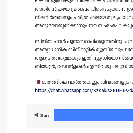
കൊണ്ടുപോകും. സമകാലിക പുരോഗതിയും സാങ
അതിൻ്റെ പഴയ പ്രതാപം വീണ്ടെടുക്കാൻ ശ്
നിലനിർത്താനും ചരിത്രപരമായ മൂല്യം 
അനുയോജ്യമാക്കാനും ഈ സംരംഭം ലക്ഷ്യമി
സിനിമാ ഹാൾ പുനഃസ്ഥാപിക്കുന്നതിനു പുറമേ
അത്യാധുനിക സിനിമാറ്റിക് മ്യൂസിയവും ഉണ
ആദ്യത്തേതുമാകും ഇത്. സ്റ്റുഡിയോ സ്‌പ
തിയേറ്റർ, റസ്റ്ററന്റുകൾ എന്നിവയും മ്യൂസി
ഖത്തറിലെ വാർത്തകളും വിവരങ്ങളും തത്സമ
https://chat.whatsapp.com/KzKal0sXKHF3P2
Share