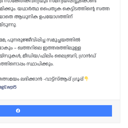
്കേതികവിദ്യയും സമന്വയിപ്പിച്ചുകൊണ്ട്
രമിക്കും. യഥാർത്ഥ പൈതൃക കെട്ടിടത്തിൻ്റെ സത്ത
കുറയാതെ ആധുനിക ഉപയോഗത്തിന്
ടുന്നു.
, പുനരുജ്ജീവിപ്പിച്ച സമുച്ചയത്തിൽ
്ടാകും – ഖത്തറിലെ ഇത്തരത്തിലുള്ള
െയ്‌സുകൾ, മീഡിയ/ഫിലിം ലൈബ്രറി, ഗ്രാൻഡ്
യത്തിനൊപ്പം സ്ഥാപിക്കും.
യം ലഭിക്കാൻ -വാട്ട്സ്ആപ്പ് ഗ്രൂപ്പ്
dagEwpi5
Facebook