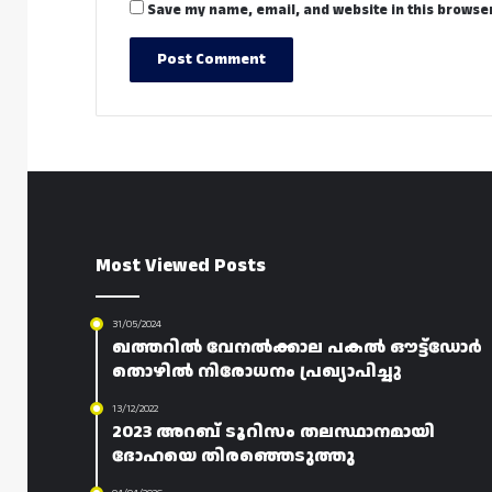
Save my name, email, and website in this browser
Most Viewed Posts
31/05/2024
ഖത്തറിൽ വേനൽക്കാല പകൽ ഔട്ട്ഡോർ
തൊഴിൽ നിരോധനം പ്രഖ്യാപിച്ചു
13/12/2022
2023 അറബ് ടൂറിസം തലസ്ഥാനമായി
ദോഹയെ തിരഞ്ഞെടുത്തു