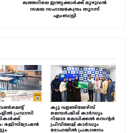
ഖത്തറിലെ ഇന്ത്യക്കാർക്ക് മുഴുവൻ
സമയ സഹായകേന്ദ്രം തുറന്ന്
എംബസ്സി
വൺമെന്റ്
ക്യു വളണ്ടിയേഴ്‌സ്
ളിൽ പ്രവാസി
മെമ്പർഷിപ്പ് കാർഡും
ഥികൾക്ക്
റിയാദ മെഡിക്കൽ സെന്റർ
ം: രജിസ്ട്രേഷൻ
പ്രിവിലേജ് കാർഡും
ളും
ദോഹയിൽ പ്രകാശനം