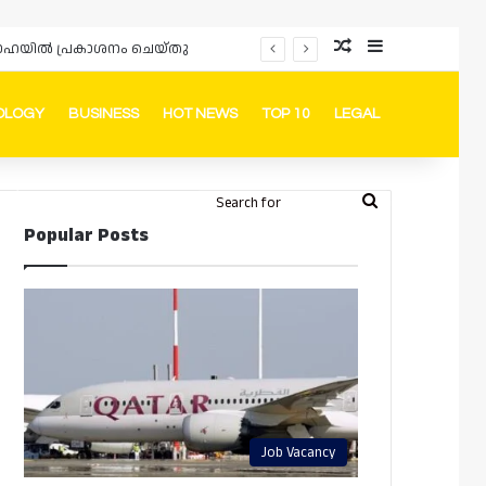
Random Article
Sidebar
പ്രൊമോഷനുകളും ഓഫറുകളും നൽകുമ്പോൾ ഉപഭോക്താക്കളുടെ അവകാശങ്ങൾ ഉറപ്പാക്കണമെന്ന് ഖത്തർ വാണിജ്യ വ്യവസായ മന്ത്രാലയത്തിന്റെ (MoCI) നിർദ്ദേശം
OLOGY
BUSINESS
HOT NEWS
TOP 10
LEGAL
ook
stagram
Telegram
Whatsapp
Random Article
Switch skin
Search
Login
Popular Posts
for
Job Vacancy