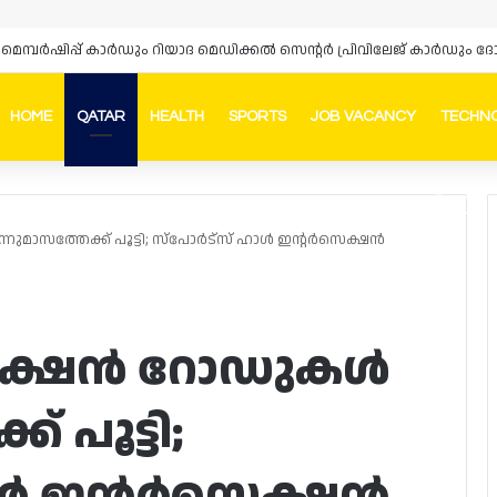
HOME
QATAR
HEALTH
SPORTS
JOB VACANCY
TECHN
Faceb
In
മാസത്തേക്ക് പൂട്ടി; സ്പോർട്‌സ് ഹാൾ ഇന്റർസെക്ഷൻ
െക്ഷൻ റോഡുകൾ
് പൂട്ടി;
ാൾ ഇന്റർസെക്ഷൻ