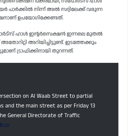
ഇന്റർസെക്​ഷന് പകരമായി, സ്‌പോർട്‌സ് ഹാൾ
ാർക്കിൽ നിന്ന് അൽ സദ്ദിലേക്ക് വരുന്ന
നാണ് ഉപയോഗിക്കേണ്ടത്.
പോർട്‌സ് ഹാൾ ഇന്റർസെക്ഷൻ ഇന്നലെ മുതൽ
റിറ്റി അറിയിച്ചിട്ടുണ്ട്. ഇടത്തേക്കും
റുമാണ് ട്രാഫിക്കിനായി തുറന്നത്.
ersection on Al Waab Street to partial
urns and the main street as per Friday 13
he General Directorate of Traffic
dbJo