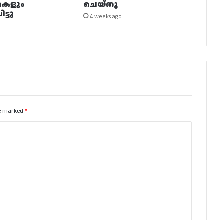
നകളും
ചെയ്തു
ട്ടു
4 weeks ago
re marked
*