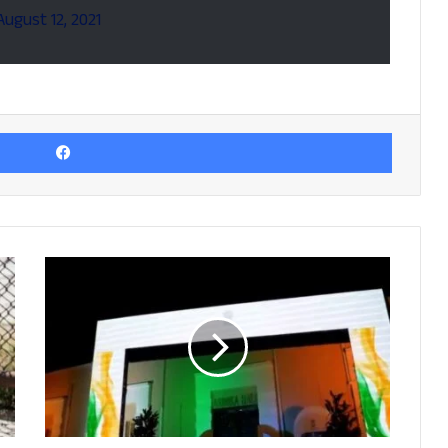
August 12, 2021
Facebook
ഖത്തറിലെ
ഇന്ത്യക്കാർക്ക്
മുഴുവൻ
സമയ
സഹായകേന്ദ്രം
തുറന്ന്
എംബസ്സി