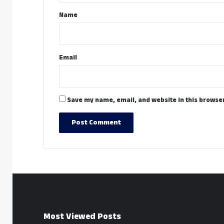
*
Name
Email
Save my name, email, and website in this browser
Most Viewed Posts