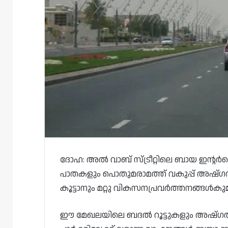
ദോഹ: അൽ വാബ് സ്ട്രീറ്റിലെ ബായ ഇന്റർസ
പാതകളും പൊതുമരാമത്ത് വകുപ്പ് അഷ്‌ഗൽ
കൂട്ടാനും മറ്റു വികസനപ്രവർത്തനങ്ങൾകു
ഈ മേഖലയിലെ ബദൽ റൂട്ടുകളും അഷ്‌ഗൽ പ്ര