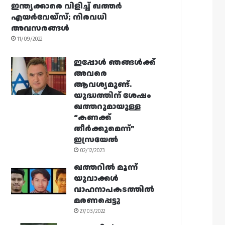
ഇന്ത്യക്കാരെ വിളിച്ച് ഖത്തർ
എയർവേയ്‌സ്; നിരവധി
അവസരങ്ങൾ
11/09/2022
ഇപ്പോൾ ഞങ്ങൾക്ക്
അവരെ
ആവശ്യമുണ്ട്.
യുദ്ധത്തിന് ശേഷം
ഖത്തറുമായുള്ള
“കണക്ക്
തീർക്കുമെന്ന്”
ഇസ്രയേൽ
02/12/2023
ഖത്തറിൽ മൂന്ന്
യുവാക്കൾ
വാഹനാപകടത്തിൽ
മരണപ്പെട്ടു
27/03/2022