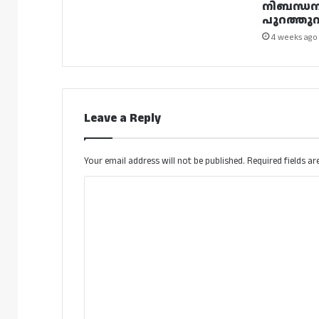
നിബന്ധ
പുറത്തുവി
4 weeks ago
Leave a Reply
Your email address will not be published.
Required fields a
C
o
m
m
e
n
t