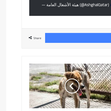
— هيئة الأشغال العامة (@AshghalQatar)
Share
ഖത്തർ
സൈക്ലിംഗ്
പാതകളിൽ
തെരുവുനായകൾ
പേടിസ്വപ്നമാകുന്നു