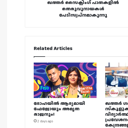
ഖത്തർ സൈക്ലിംഗ് പാതകളിൽ
തെരുവുനായകൾ
പേടിസ്വപ്നമാകുന്നു
Related Articles
ദോഹയിൽ ആദ്യമായി
ഖത്തർ ഗ
ഫേജോയും അമൃത
സ്കൂളുക
രാജനും!
വിദ്യാർത്
പ്രവേശന
2 days ago
കേന്ദ്രങ്ങ