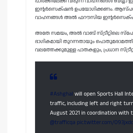
പാർക്കിലേക്ക് വരുന്ന വാഹനങ്ങൾ ബയ്യാ 
ഇന്റർസെക്​ഷൻ ഉപയോഗിക്കണം. ആസ്പയർ പ
വാഹനങ്ങൾ അൽ ഫറൗസിയ ഇന്റർസെക്​ഷ
അതേ സമയം, അൽ വാബ് സ്ട്രീറ്റിലെ സ്‌
ഭാഗികമായി തുറന്നതായും പൊതുമരാമത്ത് അതോ
വലത്തേക്കുമുള്ള പാതകളും, പ്രധാന സ്ട്രീറ്
#Ashghal
will open Sports Hall Int
traffic, including left and right t
August 2021 in coordination with t
@trafficqa
pic.twitter.com/O93jxd