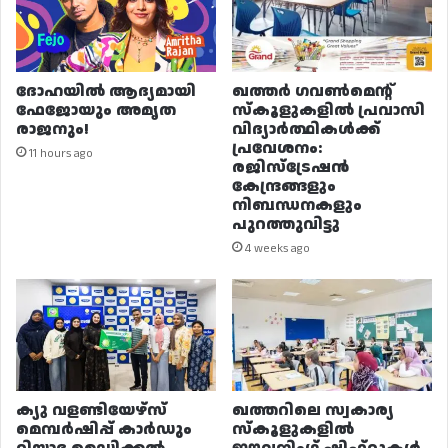
ദോഹയിൽ ആദ്യമായി
ഖത്തർ ഗവൺമെന്റ്
ഫേജോയും അമൃത
സ്കൂളുകളിൽ പ്രവാസി
രാജനും!
വിദ്യാർത്ഥികൾക്ക്
പ്രവേശനം:
11 hours ago
രജിസ്ട്രേഷൻ
കേന്ദ്രങ്ങളും
നിബന്ധനകളും
പുറത്തുവിട്ടു
4 weeks ago
ക്യു വളണ്ടിയേഴ്‌സ്
ഖത്തറിലെ സ്വകാര്യ
മെമ്പർഷിപ്പ് കാർഡും
സ്കൂളുകളിൽ