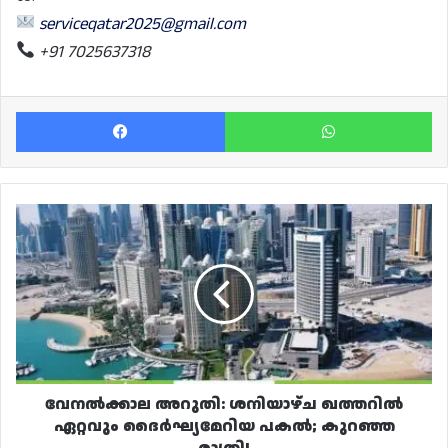
serviceqatar2025@gmail.com
+91 7025637318
Facebook
Wh
വേനൽക്കാല
അറുതി:
ശനിയാഴ്ച
ഖത്തറിൽ
ഏറ്റവും
ദൈർഘ്യമേറിയ
പകൽ;
കുറഞ്ഞ
രാത്രി!
വേനൽക്കാല അറുതി: ശനിയാഴ്ച ഖത്തറിൽ
ഏറ്റവും ദൈർഘ്യമേറിയ പകൽ; കുറഞ്ഞ