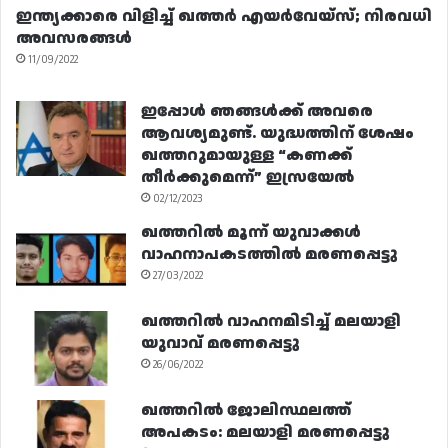
ഇന്ത്യക്കാരെ വിളിച്ച് ഖത്തർ എയർവേയ്‌സ്; നിരവധി
അവസരങ്ങൾ
11/09/2022
ഇപ്പോൾ ഞങ്ങൾക്ക് അവരെ
ആവശ്യമുണ്ട്. യുദ്ധത്തിന് ശേഷം
ഖത്തറുമായുള്ള “കണക്ക്
തീർക്കുമെന്ന്” ഇസ്രയേൽ
02/12/2023
ഖത്തറിൽ മൂന്ന് യുവാക്കൾ
വാഹനാപകടത്തിൽ മരണപ്പെട്ടു
27/03/2022
ഖത്തറിൽ വാഹനമിടിച്ച് മലയാളി
യുവാവ് മരണപ്പെട്ടു
26/06/2022
ഖത്തറിൽ ജോലിസ്ഥലത്ത്
അപകടം: മലയാളി മരണപ്പെട്ടു