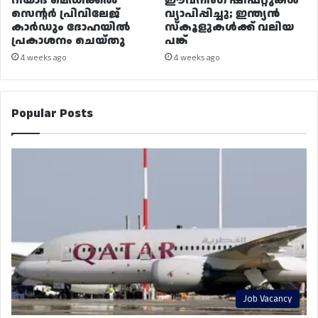
റിയാദ മെഡിക്കൽ
ഈവനിംഗ് ഷിഫ്റ്റുകൾ
സെന്റർ പ്രിവിലേജ്
വ്യാപിപ്പിച്ചു; ഇന്ത്യൻ
കാർഡും ദോഹയിൽ
സ്കൂളുകൾക്ക് വലിയ
പ്രകാശനം ചെയ്തു
പങ്ക്
4 weeks ago
4 weeks ago
Popular Posts
Job Vacancy