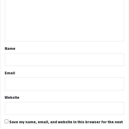
m
m
e
n
t
*
Name
Email
Website
Save my name, email, and website in this browser for the next