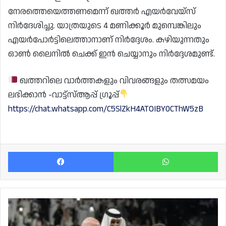
നേരത്തെയെത്തണമെന്ന് ഖത്തര്‍ എയര്‍വേയ്‌സ്
നിര്‍ദേശിച്ചു. യാത്രയുടെ 4 മണിക്കൂര്‍ മുമ്പെങ്കിലും
എയര്‍പോര്‍ട്ടിലെത്താനാണ് നിർദ്ദേശം. കഴിയുന്നതും
ഓണ്‍ ലൈനില്‍ ചെക്ക് ഇന്‍ ചെയ്യാനും നിർദ്ദേശമുണ്ട്.
ഖത്തറിലെ വാർത്തകളും വിവരങ്ങളും തത്സമയം
ലഭിക്കാൻ -വാട്ട്സ്ആപ്പ് ഗ്രൂപ്പ്
https://chat.whatsapp.com/C5SlZkH4ATOIBY0CThW5zB
Facebook
Wh
വാഗ്ദാനം
ഞങ്ങൾ
നിറവേറ്റി;