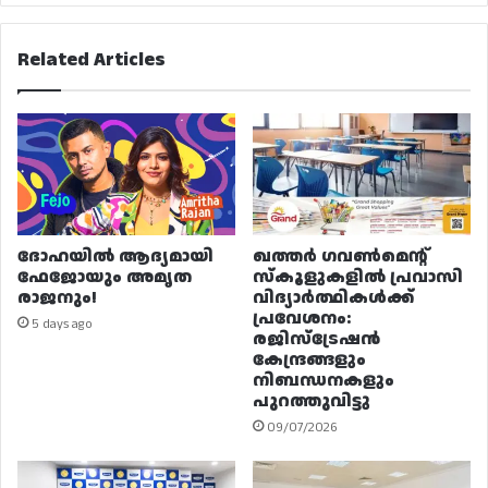
Related Articles
ദോഹയിൽ ആദ്യമായി
ഖത്തർ ഗവൺമെന്റ്
ഫേജോയും അമൃത
സ്കൂളുകളിൽ പ്രവാസി
രാജനും!
വിദ്യാർത്ഥികൾക്ക്
പ്രവേശനം:
5 days ago
രജിസ്ട്രേഷൻ
കേന്ദ്രങ്ങളും
നിബന്ധനകളും
പുറത്തുവിട്ടു
09/07/2026