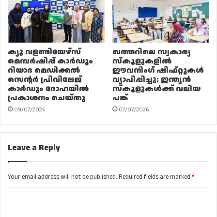
ക്യു വളണ്ടിയേഴ്‌സ്
ഖത്തറിലെ സ്വകാര്യ
മെമ്പർഷിപ്പ് കാർഡും
സ്കൂളുകളിൽ
റിയാദ മെഡിക്കൽ
ഈവനിംഗ് ഷിഫ്റ്റുകൾ
സെന്റർ പ്രിവിലേജ്
വ്യാപിപ്പിച്ചു; ഇന്ത്യൻ
കാർഡും ദോഹയിൽ
സ്കൂളുകൾക്ക് വലിയ
പ്രകാശനം ചെയ്തു
പങ്ക്
09/07/2026
07/07/2026
Leave a Reply
Your email address will not be published.
Required fields are marked
*
C
o