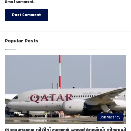
time I comment.
Popular Posts
Job Vacancy
ഇന്ത്യക്കാരെ വിളിച്ച് ഖത്തർ എയർവേയ്‌സ്; നിരവധി