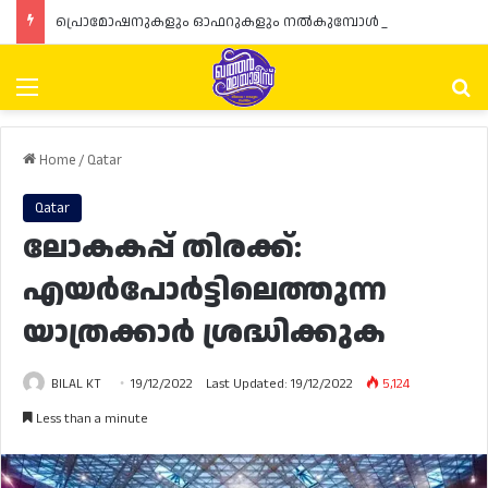
പ്രൊമോഷനുകളും ഓഫറുകളും നൽകുമ്പോൾ ഉപഭോക്താക്കളുടെ അവകാശങ്ങൾ ഉറപ്പാക്കണമെന്ന് ഖത്തർ വാണിജ്യ വ്യവസായ മന്ത്രാലയത്തിന്റെ (MoCI) നിർദ്ദേശം
Menu
Se
Home
/
Qatar
Qatar
ലോകകപ്പ് തിരക്ക്:
എയർപോർട്ടിലെത്തുന്ന
യാത്രക്കാർ ശ്രദ്ധിക്കുക
BILAL KT
19/12/2022
Last Updated: 19/12/2022
5,124
Less than a minute