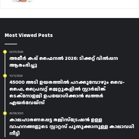
Most Viewed Posts
02/05/2026
അമീർ കപ്പ് ഫൈനൽ 2026: ടിക്കറ്റ് വിൽപ്പന
ആരംഭിച്ചു
10/12/2024
45000 അടി ഉയരത്തിൽ പറക്കുമ്പോഴും വൈ-
ഫൈ, പ്രൈവറ്റ് ജെറ്റുകളിൽ സ്റ്റാർലിങ്ക്
ടെക്‌നോളജി ഉപയോഗിക്കാൻ ഖത്തർ
എയർവേയ്‌സ്
28/08/2025
കാലഹാരണപ്പെട്ട രജിസ്‌ട്രേഷൻ ഉള്ള
വാഹനങ്ങളുടെ സ്റ്റാറ്റസ് പുതുക്കാനുള്ള കാലാവധി
നീട്ടി