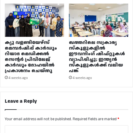
ക്യു വളണ്ടിയേഴ്‌സ്
ഖത്തറിലെ സ്വകാര്യ
മെമ്പർഷിപ്പ് കാർഡും
സ്കൂളുകളിൽ
റിയാദ മെഡിക്കൽ
ഈവനിംഗ് ഷിഫ്റ്റുകൾ
സെന്റർ പ്രിവിലേജ്
വ്യാപിപ്പിച്ചു; ഇന്ത്യൻ
കാർഡും ദോഹയിൽ
സ്കൂളുകൾക്ക് വലിയ
പ്രകാശനം ചെയ്തു
പങ്ക്
4 weeks ago
4 weeks ago
Leave a Reply
Your email address will not be published.
Required fields are marked
*
C