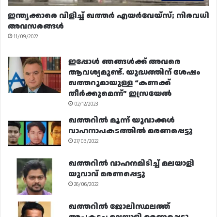
ഇന്ത്യക്കാരെ വിളിച്ച് ഖത്തർ എയർവേയ്‌സ്; നിരവധി
അവസരങ്ങൾ
11/09/2022
ഇപ്പോൾ ഞങ്ങൾക്ക് അവരെ
ആവശ്യമുണ്ട്. യുദ്ധത്തിന് ശേഷം
ഖത്തറുമായുള്ള “കണക്ക്
തീർക്കുമെന്ന്” ഇസ്രയേൽ
02/12/2023
ഖത്തറിൽ മൂന്ന് യുവാക്കൾ
വാഹനാപകടത്തിൽ മരണപ്പെട്ടു
27/03/2022
ഖത്തറിൽ വാഹനമിടിച്ച് മലയാളി
യുവാവ് മരണപ്പെട്ടു
26/06/2022
ഖത്തറിൽ ജോലിസ്ഥലത്ത്