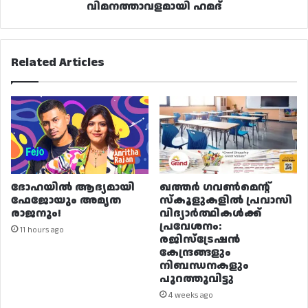
വിമനത്താവളമായി ഹമദ്
Related Articles
ദോഹയിൽ ആദ്യമായി
ഖത്തർ ഗവൺമെന്റ്
ഫേജോയും അമൃത
സ്കൂളുകളിൽ പ്രവാസി
രാജനും!
വിദ്യാർത്ഥികൾക്ക്
പ്രവേശനം:
11 hours ago
രജിസ്ട്രേഷൻ
കേന്ദ്രങ്ങളും
നിബന്ധനകളും
പുറത്തുവിട്ടു
4 weeks ago