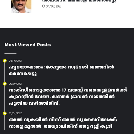
അപകടം: മലയാളി മരണപ്പെട്ടു
04/07/2022
Most Viewed Posts
05/10/2021
ഹൃദയാഘാതം: കോട്ടയം സ്വദേശി ഖത്തറിൽ
മരണപ്പെട്ടു
09/07/2021
വാക്സീനെടുക്കാത്ത 17 വയസ്സ് വരെയുള്ളവർക്ക്
ക്വാറന്റീൻ വേണ്ട. ഖത്തർ ട്രാവൽ നയത്തിൽ
പുതിയ വഴിത്തിരിവ്.
12/04/2025
അൽ വക്രയിൽ നിന്ന് അൽ വുഖൈറിലേക്ക്;
നാളെ മുതൽ മെട്രോലിങ്കിന് ഒരു റൂട്ട് കൂടി