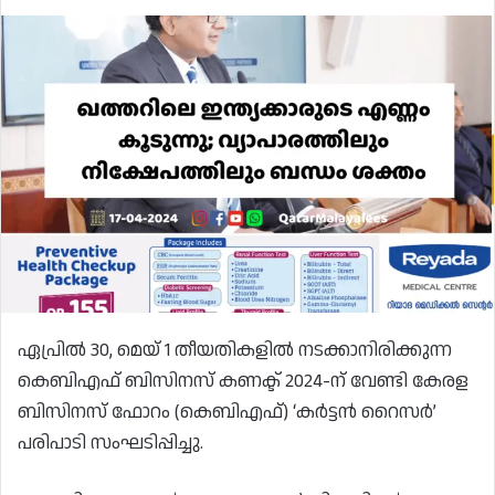
ഏപ്രിൽ 30, മെയ് 1 തീയതികളിൽ നടക്കാനിരിക്കുന്ന
കെബിഎഫ് ബിസിനസ് കണക്ട് 2024-ന് വേണ്ടി കേരള
ബിസിനസ് ഫോറം (കെബിഎഫ്) ‘കർട്ടൻ റൈസർ’
പരിപാടി സംഘടിപ്പിച്ചു.