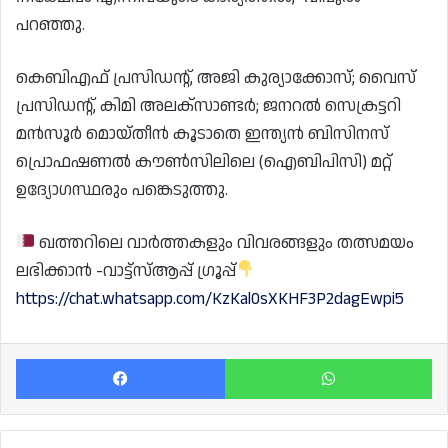
പറഞ്ഞു.
കെബിഎഫ് പ്രസിഡൻ്റ്, അജി കുര്യാക്കോസ്; വൈസ്
പ്രസിഡൻ്റ്, കിമി അലക്സാണ്ടർ; ജനറൽ സെക്രട്ടറി
മൻസൂർ മൊയ്തീൻ കൂടാതെ ഇന്ത്യൻ ബിസിനസ്
പ്രൊഫഷണൽ കൗൺസിലിലെ (ഐബിപിസി) മറ്റ്
ഉദ്യോഗസ്ഥരും പങ്കെടുത്തു.
ഖത്തറിലെ വാർത്തകളും വിവരങ്ങളും തത്സമയം
ലഭിക്കാൻ -വാട്ട്സ്ആപ്പ് ഗ്രൂപ്പ്
https://chat.whatsapp.com/KzKal0sXKHF3P2dagEwpi5
Facebook
Wh