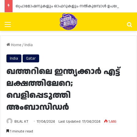
പ്രൊമോഷനുകളും ഓഫറുകളും നൽകുമ്പോൾ ഉപഭോക്താക്കളുടെ അവകാശങ്ങൾ ഉറപ്പാക്കണമെന്ന് ഖത്തർ വാണിജ്യ വ്യവസായ മന്ത്രാലയത്തിന്റെ (MoCI) നിർദ്ദേശം
Menu
Se
Home
/
India
India
Qatar
ഖത്തറിലെ ഇന്ത്യക്കാർ എട്ട്
ലക്ഷത്തിലേറെ;
വെളിപ്പെടുത്തി
അംബാസിഡർ
BILAL KT
17/04/2024
Last Updated: 17/04/2024
1,446
1 minute read