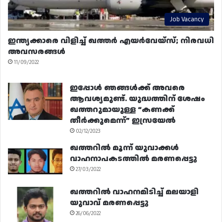
Job Vacancy
ഇന്ത്യക്കാരെ വിളിച്ച് ഖത്തർ എയർവേയ്‌സ്; നിരവധി
അവസരങ്ങൾ
11/09/2022
ഇപ്പോൾ ഞങ്ങൾക്ക് അവരെ
ആവശ്യമുണ്ട്. യുദ്ധത്തിന് ശേഷം
ഖത്തറുമായുള്ള “കണക്ക്
തീർക്കുമെന്ന്” ഇസ്രയേൽ
02/12/2023
ഖത്തറിൽ മൂന്ന് യുവാക്കൾ
വാഹനാപകടത്തിൽ മരണപ്പെട്ടു
27/03/2022
ഖത്തറിൽ വാഹനമിടിച്ച് മലയാളി
യുവാവ് മരണപ്പെട്ടു
26/06/2022