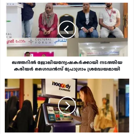
ഖത്തറിൽ
ജോലിയന്വേഷകർക്കായി
നടത്തിയ
കരിയർ
ഗൈഡൻസ്
പ്രോഗ്രാം
ശ്രദ്ധേയമായി
ഖത്തറിൽ ജോലിയന്വേഷകർക്കായി നടത്തിയ
കരിയർ ഗൈഡൻസ് പ്രോഗ്രാം ശ്രദ്ധേയമായി
ഖത്തറിൽ
ഓണ്ലൈൻ
പേയ്‌മെന്റിന്
അഞ്ചാമത്തെ
കമ്പനിക്കും
ലൈസൻസ്
അനുവദിച്ചു