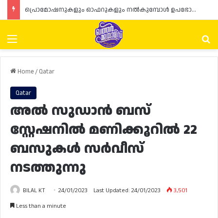
പ്രൊമോഷനുകളും ഓഫറുകളും നൽകുമ്പോൾ ഉപഭോക്താക്കളുടെ അവകാശങ്ങൾ ഉറപ്പാക്കണമെന്ന് ഖത്തർ വാണിജ്യ വ്യവസായ മന്ത്രാലയത്തിന്റെ (MoCI) നിർദ്ദേശം
Menu
Se
Home
/
Qatar
Qatar
അൽ സുഡാൻ ബസ്
സ്റ്റേഷനിൽ മണിക്കൂറിൽ 22
ബസുകൾ സർവീസ്
നടത്തുന്നു
BILAL KT
24/01/2023
Last Updated: 24/01/2023
3,501
Less than a minute