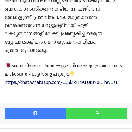
അൽ സുഡാൻ ബസ് സ്റ്റേഷനിൽ മണിക്കൂറിൽ 22
ബസുകൾ ഓടിക്കാൻ കഴിയുന്ന ഏഴ് ബസ്
ബേകളുണ്ട്, പ്രതിദിനം 1,750 യാത്രക്കാരെ
ഉൾക്കൊള്ളുന്ന 4 റൂട്ടുകളിലായി ഏഴ്
ലക്ഷ്യസ്ഥാനങ്ങളിലേക്ക്, പ്രത്യേകിച്ച് മെട്രോ
സ്റ്റേഷനുകളിലും ബസ് സ്റ്റേഷനുകളിലും,
എത്തിച്ചേരാനാകും.
ഖത്തറിലെ വാർത്തകളും വിവരങ്ങളും തത്സമയം
ലഭിക്കാൻ -വാട്ട്സ്ആപ്പ് ഗ്രൂപ്പ്
https://chat.whatsapp.com/C5SlZkH4ATOIBY0CThW5zB
Facebook
Wh