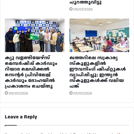
പുറത്തുവിട്ടു
09/07/2026
ക്യു വളണ്ടിയേഴ്‌സ്
ഖത്തറിലെ സ്വകാര്യ
മെമ്പർഷിപ്പ് കാർഡും
സ്കൂളുകളിൽ
റിയാദ മെഡിക്കൽ
ഈവനിംഗ് ഷിഫ്റ്റുകൾ
സെന്റർ പ്രിവിലേജ്
വ്യാപിപ്പിച്ചു; ഇന്ത്യൻ
കാർഡും ദോഹയിൽ
സ്കൂളുകൾക്ക് വലിയ
പ്രകാശനം ചെയ്തു
പങ്ക്
09/07/2026
07/07/2026
Leave a Reply