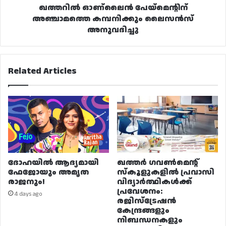
ഖത്തറിൽ ഓണ്ലൈൻ പേയ്‌മെന്റിന്
അഞ്ചാമത്തെ കമ്പനിക്കും ലൈസൻസ്
അനുവദിച്ചു
Related Articles
ദോഹയിൽ ആദ്യമായി
ഖത്തർ ഗവൺമെന്റ്
ഫേജോയും അമൃത
സ്കൂളുകളിൽ പ്രവാസി
രാജനും!
വിദ്യാർത്ഥികൾക്ക്
പ്രവേശനം:
4 days ago
രജിസ്ട്രേഷൻ
കേന്ദ്രങ്ങളും
നിബന്ധനകളും