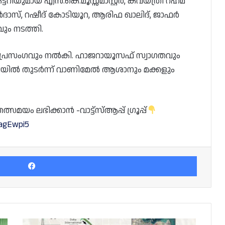
ട്ടറിയുമായ എൻ.കെ.മൂസ്സമാസ്റ്റർ, കവയത്രി റഹ്‌മ
ാസ്, റഷീദ് കോടിയൂറ, ആരിഫ ഖാലിദ്, ജാഫർ
ും നടത്തി.
 പ്രസംഗവും നൽകി. ഹാജറായൂസഫ് സ്വാഗതവും
ടിയിൽ തുടർന്ന് വാണിമേൽ ആശാനും മക്കളും
യം ലഭിക്കാൻ -വാട്ട്സ്ആപ്പ് ഗ്രൂപ്പ്
dagEwpi5
Facebook
കോർണിഷിൽ