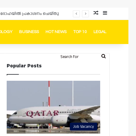
Random Article
Sidebar
പ്രൊമോഷനുകളും ഓഫറുകളും നൽകുമ്പോൾ ഉപഭോക്താക്കളുടെ അവകാശങ്ങൾ ഉറപ്പാക്കണമെന്ന് ഖത്തർ വാണിജ്യ വ്യവസായ മന്ത്രാലയത്തിന്റെ (MoCI) നിർദ്ദേശം
OLOGY
BUSINESS
HOT NEWS
TOP 10
LEGAL
ook
stagram
Telegram
Whatsapp
Random Article
Switch skin
Search
Login
Popular Posts
for
Job Vacancy