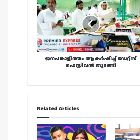
ആകർഷിച്ച്
ഡേറ്റ്‌സ്
ഫെസ്റ്റിവൽ
തുടങ്ങി
ജനപങ്കാളിത്തം ആകർഷിച്ച് ഡേറ്റ്‌സ്
ഫെസ്റ്റിവൽ തുടങ്ങി
Related Articles