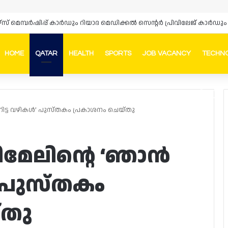
HOME
QATAR
HEALTH
SPORTS
JOB VACANCY
TECHN
Faceb
In
്നിട്ട വഴികൾ’ പുസ്തകം പ്രകാശനം ചെയ്തു
ിമേലിന്റെ ‘ഞാൻ
ൾ’ പുസ്തകം
്തു