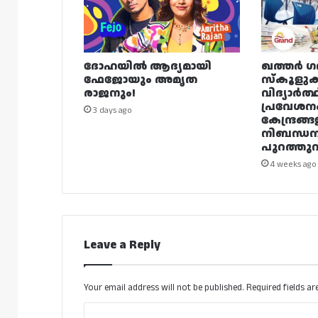
ദോഹയിൽ ആദ്യമായി
ഖത്തർ ഗ
ഫേജോയും അമൃത
സ്കൂളുക
രാജനും!
വിദ്യാർത്
പ്രവേശന
3 days ago
കേന്ദ്രങ്ങ
നിബന്ധ
പുറത്തുവി
4 weeks ago
Leave a Reply
Your email address will not be published.
Required fields a
C