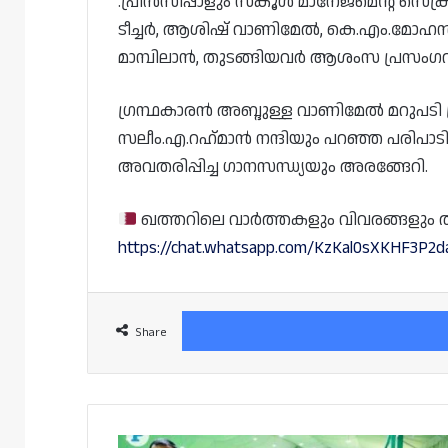
.പ്രിൻസിപ്പാളും സ്കൂൾ മാനേജ്മെന്റ് സെക്ര
ടീച്ചർ, ആശിഷ് വാണിമേൽ, കെ.എം.മോഹൻദ
മാമ്പിലാൻ, തുടങ്ങിയവർ ആശംസ പ്രസംഗവ
ഗ്രന്ഥകാരൻ അബ്ദുള്ള വാണിമേൽ മറുപടി
സലീം.എ.റഹ്‌മാൻ നന്ദിയും പറഞ്ഞ പരിപാ
അവതരിപ്പിച്ച ഗാനസന്ധ്യയും അരങ്ങേറി.
ഖത്തറിലെ വാർത്തകളും വിവരങ്ങളും തത്സമ
https://chat.whatsapp.com/KzKal0sXKHF3P2
Share
ജനപങ്കാളിത്തം