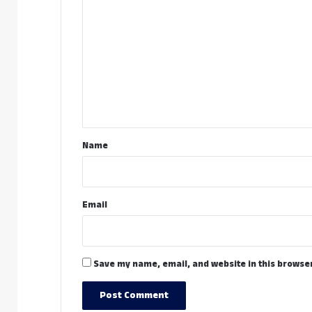
o
m
m
e
n
t
*
Name
Email
Save my name, email, and website in this browser