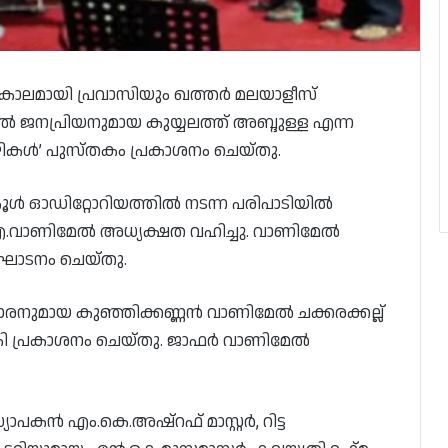
ഘകാലമായി പ്രവാസിയും ഖത്തർ മലയാളീസ്
ൽ ജനപ്രിയനുമായ കുയ്യലത്ത് അബ്ദുള്ള എന്ന
 വഴികൾ’ പുസ്തകം പ്രകാശനം ചെയ്തു.
ൂൾ ഓഡിറ്റോറിയത്തിൽ നടന്ന പരിപാടിയിൽ
വാണിമേൽ അധ്യക്ഷത വഹിച്ചു. വാണിമേൽ
ഉദ്ഘാടനം ചെയ്തു.
രനുമായ കുഞ്ഞിക്കണ്ണൻ വാണിമേൽ ചക്കരക്കല്ല്
 പ്രകാശനം ചെയ്തു. ജാഫർ വാണിമേൽ
ാപകൻ എം.കെ.അഷ്റഫ് മാസ്റ്റർ, റിട്ട