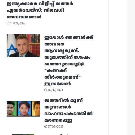
ഇന്ത്യക്കാരെ വിളിച്ച് ഖത്തർ
എയർവേയ്‌സ്; നിരവധി
അവസരങ്ങൾ
11/09/2022
ഇപ്പോൾ ഞങ്ങൾക്ക്
അവരെ
ആവശ്യമുണ്ട്.
യുദ്ധത്തിന് ശേഷം
ഖത്തറുമായുള്ള
“കണക്ക്
തീർക്കുമെന്ന്”
ഇസ്രയേൽ
02/12/2023
ഖത്തറിൽ മൂന്ന്
യുവാക്കൾ
വാഹനാപകടത്തിൽ
മരണപ്പെട്ടു
27/03/2022