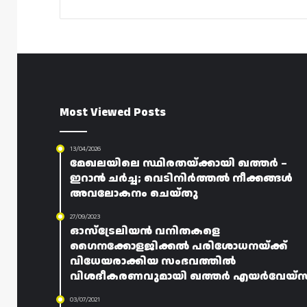
Most Viewed Posts
13/04/2026
മേഖലയിലെ സ്ഥിരതയ്ക്കായി ഖത്തർ –
ഇറാൻ ചർച്ച; വെടിനിർത്തൽ നീക്കങ്ങൾ
അവലോകനം ചെയ്തു
27/09/2023
ഓസ്‌ട്രേലിയൻ വനിതകളെ
ഗൈനക്കോളജിക്കൽ പരിശോധനയ്ക്ക്
വിധേയരാക്കിയ സംഭവത്തിൽ
വിശദീകരണവുമായി ഖത്തർ എയർവേയ്‌സ
03/07/2021