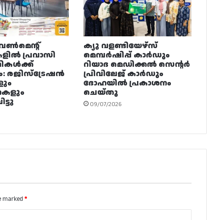
വൺമെന്റ്
ക്യു വളണ്ടിയേഴ്‌സ്
ളിൽ പ്രവാസി
മെമ്പർഷിപ്പ് കാർഡും
ഥികൾക്ക്
റിയാദ മെഡിക്കൽ സെന്റർ
ം: രജിസ്ട്രേഷൻ
പ്രിവിലേജ് കാർഡും
ളും
ദോഹയിൽ പ്രകാശനം
നകളും
ചെയ്തു
ട്ടു
09/07/2026
re marked
*