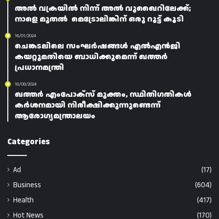
അൽ വക്രയിൽ നിന്ന് അൽ വുഖൈറിലേക്ക്;
നാളെ മുതൽ മെട്രോലിങ്കിന് ഒരു റൂട്ട് കൂടി
16/01/2024
ചെങ്കടലിലെ സംഘർഷങ്ങൾ എൽഎൻജി
കയറ്റുമതിയെ ബാധിക്കുമെന്ന് ഖത്തർ
പ്രധാനമന്ത്രി
16/08/2024
ഖത്തർ എംപോക്‌സ്‌ മുക്തം, സ്ഥിതിഗതികൾ
കർശനമായി നിരീക്ഷിക്കുന്നുണ്ടെന്ന്
ആരോഗ്യമന്ത്രാലയം
Categories
Ad
(17)
Business
(604)
Health
(417)
Hot News
(170)