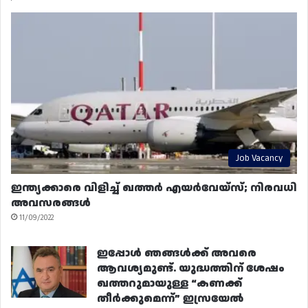
Job Vacancy
ഇന്ത്യക്കാരെ വിളിച്ച് ഖത്തർ എയർവേയ്‌സ്; നിരവധി
അവസരങ്ങൾ
11/09/2022
ഇപ്പോൾ ഞങ്ങൾക്ക് അവരെ
ആവശ്യമുണ്ട്. യുദ്ധത്തിന് ശേഷം
ഖത്തറുമായുള്ള “കണക്ക്
തീർക്കുമെന്ന്” ഇസ്രയേൽ