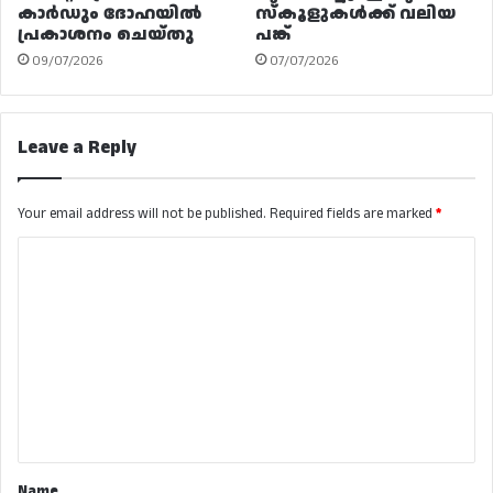
കാർഡും ദോഹയിൽ
സ്കൂളുകൾക്ക് വലിയ
പ്രകാശനം ചെയ്തു
പങ്ക്
09/07/2026
07/07/2026
Leave a Reply
Your email address will not be published.
Required fields are marked
*
C
o
m
m
e
n
t
*
Name