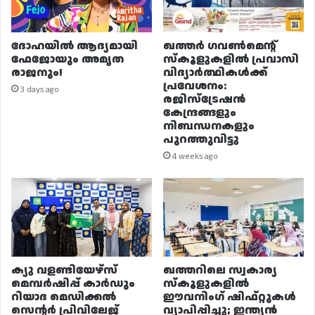
ദോഹയിൽ ആദ്യമായി
ഖത്തർ ഗവൺമെന്റ്
ഫേജോയും അമൃത
സ്കൂളുകളിൽ പ്രവാസി
രാജനും!
വിദ്യാർത്ഥികൾക്ക്
പ്രവേശനം:
3 days ago
രജിസ്ട്രേഷൻ
കേന്ദ്രങ്ങളും
നിബന്ധനകളും
പുറത്തുവിട്ടു
4 weeks ago
ക്യു വളണ്ടിയേഴ്‌സ്
ഖത്തറിലെ സ്വകാര്യ
മെമ്പർഷിപ്പ് കാർഡും
സ്കൂളുകളിൽ
റിയാദ മെഡിക്കൽ
ഈവനിംഗ് ഷിഫ്റ്റുകൾ
സെന്റർ പ്രിവിലേജ്
വ്യാപിപ്പിച്ചു; ഇന്ത്യൻ