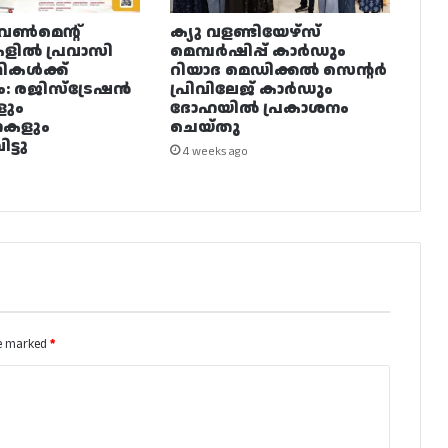
വൺമെന്റ്
ക്യു വളണ്ടിയേഴ്‌സ്
ളിൽ പ്രവാസി
മെമ്പർഷിപ്പ് കാർഡും
ഥികൾക്ക്
റിയാദ മെഡിക്കൽ സെന്റർ
ം: രജിസ്ട്രേഷൻ
പ്രിവിലേജ് കാർഡും
ളും
ദോഹയിൽ പ്രകാശനം
നകളും
ചെയ്തു
ട്ടു
4 weeks ago
re marked
*