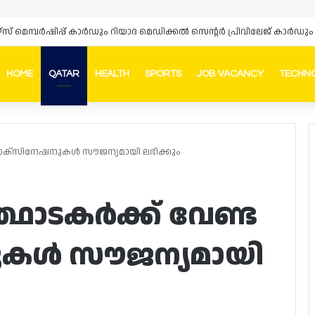
HOME
QATAR
HEALTH
SPORTS
JOB VACANCY
TECHN
Faceb
In
ട വാക്സിനേഷനുകൾ സൗജന്യമായി ലഭിക്കും
ത്ഥാടകർക്ക് വേണ്ട
കൾ സൗജന്യമായി