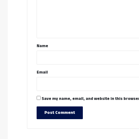
m
e
n
t
*
Name
Email
Save my name, email, and website in this browser