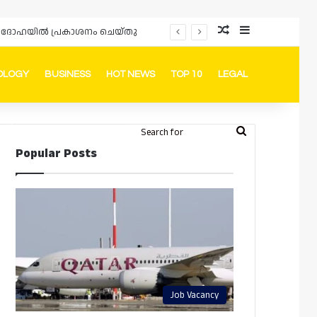
Random Article
Sidebar
പ്രൊമോഷനുകളും ഓഫറുകളും നൽകുമ്പോൾ ഉപഭോക്താക്കളുടെ അവകാശങ്ങൾ ഉറപ്പാക്കണമെന്ന് ഖത്തർ വാണിജ്യ വ്യവസായ മന്ത്രാലയത്തിന്റെ (MoCI) നിർദ്ദേശം
OLOGY
BUSINESS
HOT NEWS
TOP 10
LEGAL
ook
stagram
Telegram
Whatsapp
Random Article
Switch skin
Search
Login
Popular Posts
for
Job Vacancy