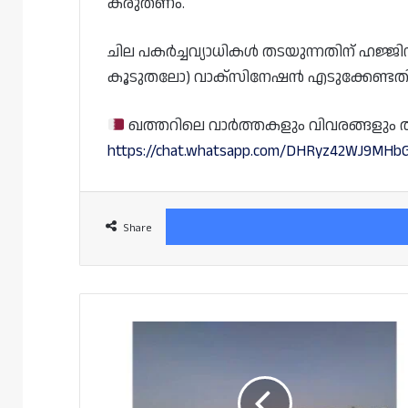
കരുതണം.
ചില പകർച്ചവ്യാധികൾ തടയുന്നതിന് ഹജ്ജിന
കൂടുതലോ) വാക്സിനേഷൻ എടുക്കേണ്ടതിന്റെ
ഖത്തറിലെ വാർത്തകളും വിവരങ്ങളും തത്സമ
https://chat.whatsapp.com/DHRyz42WJ9MHb
Share
മാസങ്ങളായി
ശമ്പളമില്ല;
തൊഴിലാളി
പ്രതിഷേധം;
ഒടുവിൽ