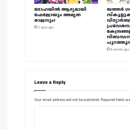
ദോഹയിൽ ആദ്യമായി
ഖത്തർ ഗ
ഫേജോയും അമൃത
സ്കൂളുക
രാജനും!
വിദ്യാർത്
പ്രവേശന
2 days ago
കേന്ദ്രങ്ങ
നിബന്ധ
പുറത്തുവി
4 weeks ago
Leave a Reply
Your email address will not be published.
Required fields a
C
o
m