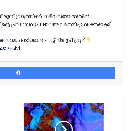
് മുമ്പ് (യാത്രയ്ക്ക് 10 ദിവസമോ അതിൽ
 പ്രാധാന്യവും PHCC ആവർത്തിച്ചു വ്യക്തമാക്കി.
യം ലഭിക്കാൻ -വാട്ട്സ്ആപ്പ് ഗ്രൂപ്പ്
GQePH5iVi
Facebook
പൊടിപടലങ്ങൾ
രൂപപ്പെടുന്നു;
രാവിലെയോടെ
ഖത്തറിനെ
ബാധിക്കും