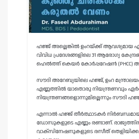
ഹജ്ജ് അല്ലെങ്കിൽ ഉംറയ്ക്ക് ആവശ്യമായ എ
വിവിധ പ്രദേശങ്ങളിലെ 31 ആരോഗ്യ കേന്ദ്ര
ഹെൽത്ത് കെയർ കോർപ്പറേഷൻ (PHCC) അറി
സൗദി അറേബ്യയിലെ ഹജ്ജ്, ഉംറ മന്ത്രാല
എണ്ണത്തിൽ യാതൊരു നിയന്ത്രണവും ഏർപ്പെടു
നിയന്ത്രണങ്ങളൊന്നുമില്ലെന്നും സൗദി ഹജ്ജ്
എന്നാൽ ഹജ്ജ് തീർത്ഥാടകർ നിർബന്ധമായും
ഡോസുകളുടെ എണ്ണം രണ്ടാണ്. രാജ്യത്തിന
വാക്സിനേഷനുകളുടെ രസീത് തെളിയിക്കുന