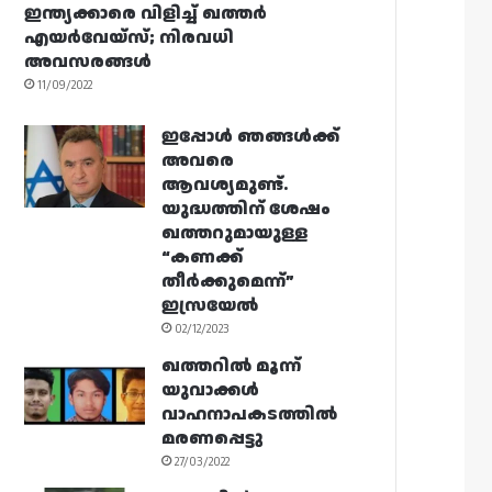
ഇന്ത്യക്കാരെ വിളിച്ച് ഖത്തർ
എയർവേയ്‌സ്; നിരവധി
അവസരങ്ങൾ
11/09/2022
ഇപ്പോൾ ഞങ്ങൾക്ക്
അവരെ
ആവശ്യമുണ്ട്.
യുദ്ധത്തിന് ശേഷം
ഖത്തറുമായുള്ള
“കണക്ക്
തീർക്കുമെന്ന്”
ഇസ്രയേൽ
02/12/2023
ഖത്തറിൽ മൂന്ന്
യുവാക്കൾ
വാഹനാപകടത്തിൽ
മരണപ്പെട്ടു
27/03/2022