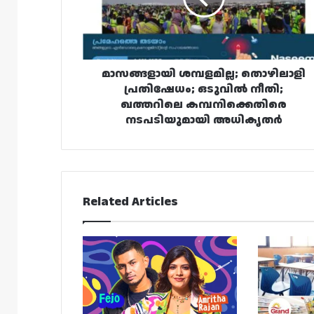
നീതി;
ഖത്തറിലെ
കമ്പനിക്കെതിരെ
നടപടിയുമായി
അധികൃതർ
മാസങ്ങളായി ശമ്പളമില്ല; തൊഴിലാളി
പ്രതിഷേധം; ഒടുവിൽ നീതി;
ഖത്തറിലെ കമ്പനിക്കെതിരെ
നടപടിയുമായി അധികൃതർ
Related Articles