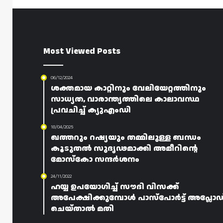
Most Viewed Posts
06/12/2024
ശക്തമായ കാറ്റിനും വേലിയേറ്റത്തിനും
സാധ്യത, വാരാന്ത്യത്തിലെ കാലാവസ്ഥ
പ്രവചിച്ച് ക്യുഎംഡി
18/04/2025
ഖത്തറും റഷ്യയും തമ്മിലുള്ള ബന്ധം
കൂടുതൽ സുദൃഢമാക്കി അമീറിന്റെ
മോസ്‌കോ സന്ദർശനം
24/11/2022
ഹയ്യ ഉപയോഗിച്ച് സൗദി വിസക്ക്
അപേക്ഷിക്കുമ്പോൾ പാസ്പോർട്ട് അപ്ലോഡ
ചെയ്താൽ മതി