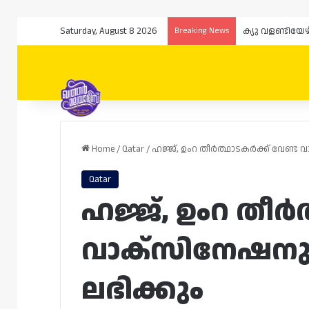
Saturday, August 8 2026
Breaking News
Home
/
Qatar
/
ഹജ്ജ്, ഉംറ തീർത്ഥാടകർക്ക് വേണ്
Qatar
ഹജ്ജ്, ഉംറ തീർ
വാക്സിനേഷനു
ലഭിക്കും