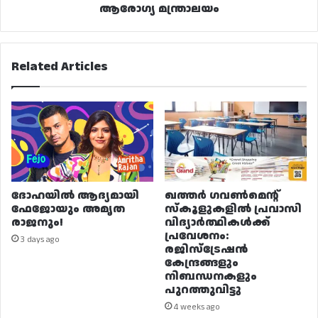
ആരോഗ്യ മന്ത്രാലയം
Related Articles
ദോഹയിൽ ആദ്യമായി
ഖത്തർ ഗവൺമെന്റ്
ഫേജോയും അമൃത
സ്കൂളുകളിൽ പ്രവാസി
രാജനും!
വിദ്യാർത്ഥികൾക്ക്
പ്രവേശനം:
3 days ago
രജിസ്ട്രേഷൻ
കേന്ദ്രങ്ങളും
നിബന്ധനകളും
പുറത്തുവിട്ടു
4 weeks ago