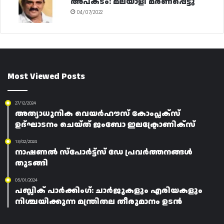
അപകടം: മലയാളി മരണപ്പെട്ടു
04/07/2022
Most Viewed Posts
27/12/2024
അത്യാധുനിക വെയർഹൗസ് കോംപ്ലക്‌സ്
ഉദ്ഘാടനം ചെയ്ത് ജംബോ ഇലക്ട്രോണിക്സ്
13/02/2024
നാഷണൽ സ്പോർട്ട്‌സ് ഡേ പ്രവർത്തനങ്ങൾ
തുടങ്ങി
05/01/2024
പബ്ലിക് പാർക്കിംഗ്: ചാർജുകളും എരിയകളും
നിശ്ചയിക്കുന്ന മന്ത്രിതല തീരുമാനം ഉടൻ