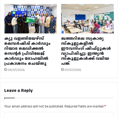
ക്യു വളണ്ടിയേഴ്‌സ്
ഖത്തറിലെ സ്വകാര്യ
മെമ്പർഷിപ്പ് കാർഡും
സ്കൂളുകളിൽ
റിയാദ മെഡിക്കൽ
ഈവനിംഗ് ഷിഫ്റ്റുകൾ
സെന്റർ പ്രിവിലേജ്
വ്യാപിപ്പിച്ചു; ഇന്ത്യൻ
കാർഡും ദോഹയിൽ
സ്കൂളുകൾക്ക് വലിയ
പ്രകാശനം ചെയ്തു
പങ്ക്
09/07/2026
07/07/2026
Leave a Reply
Your email address will not be published.
Required fields are marked
*
C