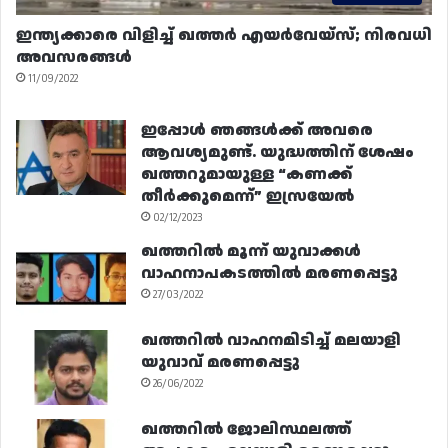
ഇന്ത്യക്കാരെ വിളിച്ച് ഖത്തർ എയർവേയ്‌സ്; നിരവധി
അവസരങ്ങൾ
11/09/2022
ഇപ്പോൾ ഞങ്ങൾക്ക് അവരെ
ആവശ്യമുണ്ട്. യുദ്ധത്തിന് ശേഷം
ഖത്തറുമായുള്ള “കണക്ക്
തീർക്കുമെന്ന്” ഇസ്രയേൽ
02/12/2023
ഖത്തറിൽ മൂന്ന് യുവാക്കൾ
വാഹനാപകടത്തിൽ മരണപ്പെട്ടു
27/03/2022
ഖത്തറിൽ വാഹനമിടിച്ച് മലയാളി
യുവാവ് മരണപ്പെട്ടു
26/06/2022
ഖത്തറിൽ ജോലിസ്ഥലത്ത്