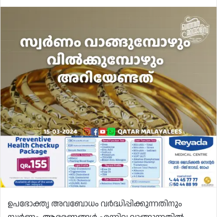
ഉപഭോക്തൃ അവബോധം വർദ്ധിപ്പിക്കുന്നതിനും