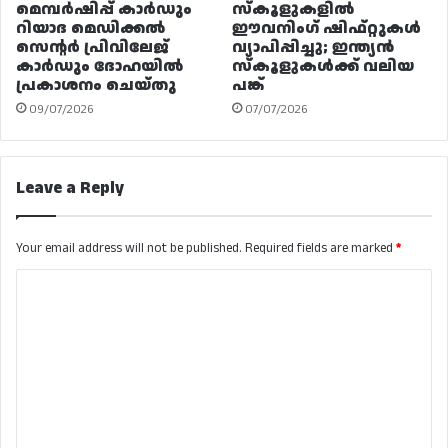
മെമ്പർഷിപ്പ് കാർഡും
സ്കൂളുകളിൽ
റിയാദ മെഡിക്കൽ
ഈവനിംഗ് ഷിഫ്റ്റുകൾ
സെന്റർ പ്രിവിലേജ്
വ്യാപിപ്പിച്ചു; ഇന്ത്യൻ
കാർഡും ദോഹയിൽ
സ്കൂളുകൾക്ക് വലിയ
പ്രകാശനം ചെയ്തു
പങ്ക്
09/07/2026
07/07/2026
Leave a Reply
Your email address will not be published.
Required fields are marked
*
C
o
m
m
e
n