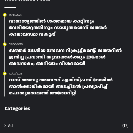
15/11/2024
വാരാന്ത്യത്തിൽ ശക്തമായ കാറ്റിനും
വേലിയേറ്റത്തിനും സാധ്യതയെന്ന് ഖത്തർ
കാലാവസ്ഥാ വകുപ്പ്
09/06/2026
ഖത്തർ ദേശീയ സേവന റിക്രൂട്ട്മെന്റ്: ഖത്തറിൽ
ജനിച്ച പ്രവാസി യുവാക്കൾക്കും ഇപ്പോൾ
അവസരം; അറിയാം വിശദമായി
12/09/2024
റാസ് അബു അബൗദ് എക്‌സ്പ്രസ് വേയിൽ
താൽക്കാലികമായി അടച്ചിടൽ പ്രഖ്യാപിച്ച്
പൊതുമരാമത്ത് അതോറിറ്റി
Categories
Ad
(17)