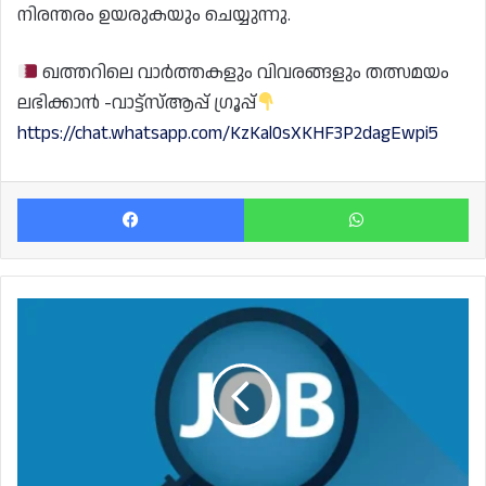
നിരന്തരം ഉയരുകയും ചെയ്യുന്നു.
ഖത്തറിലെ വാർത്തകളും വിവരങ്ങളും തത്സമയം
ലഭിക്കാൻ -വാട്ട്സ്ആപ്പ് ഗ്രൂപ്പ്
https://chat.whatsapp.com/KzKal0sXKHF3P2dagEwpi5
Facebook
Wh
പ്രമുഖ
FMCG
കമ്പനിയിലേക്ക്
സെയിൽസ്
എക്സിക്യൂട്ടീവിനെ
ആവശ്യമുണ്ട്