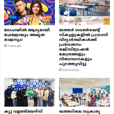
ദോഹയിൽ ആദ്യമായി
ഖത്തർ ഗവൺമെന്റ്
ഫേജോയും അമൃത
സ്കൂളുകളിൽ പ്രവാസി
രാജനും!
വിദ്യാർത്ഥികൾക്ക്
പ്രവേശനം:
3 days ago
രജിസ്ട്രേഷൻ
കേന്ദ്രങ്ങളും
നിബന്ധനകളും
പുറത്തുവിട്ടു
09/07/2026
ക്യു വളണ്ടിയേഴ്‌സ്
ഖത്തറിലെ സ്വകാര്യ