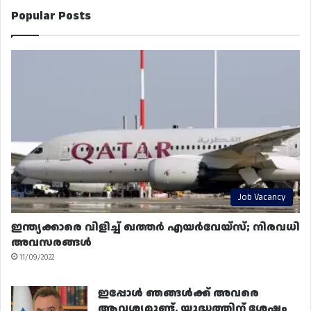
Popular Posts
Job Vacancy
ഇന്ത്യക്കാരെ വിളിച്ച് ഖത്തർ എയർവേയ്‌സ്; നിരവധി
അവസരങ്ങൾ
11/09/2022
ഇപ്പോൾ ഞങ്ങൾക്ക് അവരെ
ആവശ്യമുണ്ട്. യുദ്ധത്തിന് ശേഷം