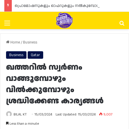
പ്രൊമോഷനുകളും ഓഫറുകളും നൽകുമ്പോൾ ഉപഭോക്താക്കളുടെ അവകാശങ്ങൾ ഉറപ്പാക്കണമെന്ന് ഖത്തർ വാണിജ്യ വ്യവസായ മന്ത്രാലയത്തിന്റെ (MoCI) നിർദ്ദേശം
Menu
Se
Home
/
Business
Business
Qatar
ഖത്തറിൽ സ്വർണം
വാങ്ങുമ്പോഴും
വിൽക്കുമ്പോഴും
ശ്രദ്ധിക്കേണ്ട കാര്യങ്ങൾ
BILAL KT
15/03/2024
Last Updated: 15/03/2024
9,007
Less than a minute