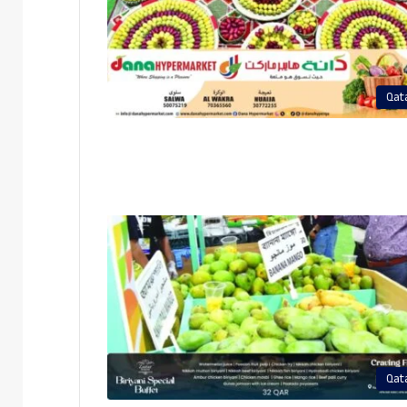
Qat
Qat