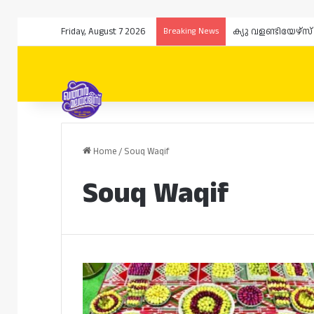
Friday, August 7 2026
Breaking News
Home
/
Souq Waqif
Souq Waqif