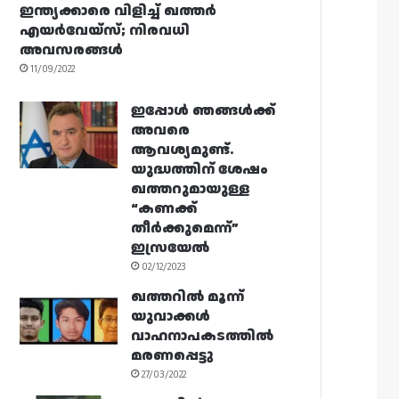
ഇന്ത്യക്കാരെ വിളിച്ച് ഖത്തർ
എയർവേയ്‌സ്; നിരവധി
അവസരങ്ങൾ
11/09/2022
ഇപ്പോൾ ഞങ്ങൾക്ക്
അവരെ
ആവശ്യമുണ്ട്.
യുദ്ധത്തിന് ശേഷം
ഖത്തറുമായുള്ള
“കണക്ക്
തീർക്കുമെന്ന്”
ഇസ്രയേൽ
02/12/2023
ഖത്തറിൽ മൂന്ന്
യുവാക്കൾ
വാഹനാപകടത്തിൽ
മരണപ്പെട്ടു
27/03/2022