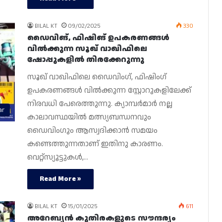
BILAL KT
09/02/2025
330
ഡൈവിങ്, ഫിഷിങ് ഉപകരണങ്ങൾ
വിൽക്കുന്ന സൂഖ് വാഖിഫിലെ
ഷോപ്പുകളിൽ തിരക്കേറുന്നു
സൂഖ് വാഖിഫിലെ ഡൈവിംഗ്, ഫിഷിംഗ്
ഉപകരണങ്ങൾ വിൽക്കുന്ന സ്റ്റോറുകളിലേക്ക്
നിരവധി പേരെത്തുന്നു. ക്യാമ്പർമാർ നല്ല
ar
കാലാവസ്ഥയിൽ മത്സ്യബന്ധനവും
ഡൈവിംഗും ആസ്വദിക്കാൻ സമയം
കണ്ടെത്തുന്നതാണ് ഇതിനു കാരണം.
വെറ്റ്‌സ്യൂട്ടുകൾ,…
Read More »
BILAL KT
15/01/2025
611
അറേബ്യൻ കുതിരകളുടെ സൗന്ദര്യം