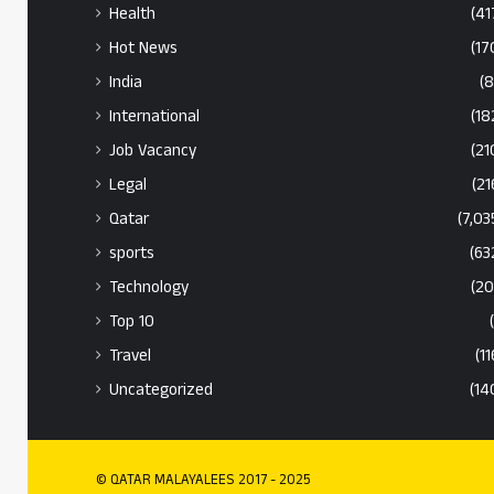
Health
(41
Hot News
(17
India
(8
International
(18
Job Vacancy
(21
Legal
(21
Qatar
(7,03
sports
(63
Technology
(20
Top 10
Travel
(11
Uncategorized
(14
© QATAR MALAYALEES 2017 - 2025