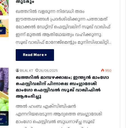
തുടരും
ഖത്തറിൽ വളരുന്ന നിരവധി തരം
ഈത്തപ്പഴങ്ങൾ പ്രദർശിപ്പിക്കുന്ന പത്താമത്
ലോക്കൽ ഡേറ്റ്സ് ഫെസ്റ്റിവലിന് സൂഖ് വാഖിഫ്
ar
ഇന്ന് മുതൽ ആതിഥേയത്വം വഹിക്കുന്നു.
സൂഖ് വാഖിഫ് മാനേജ്‌മെന്റും മുനിസിപ്പാലിറ്റി…
Read More »
BILAL KT
26/06/2025
950
ഖത്തറിൽ മാമ്പഴക്കാലം; ഇന്ത്യൻ മാംഗോ
ഫെസ്റ്റിവലിന് പിന്നാലെ ബംഗ്ലാദേശി
മാംഗോ ഫെസ്റ്റിവൽ സൂഖ് വാഖിഫിൽ
ആരംഭിച്ചു
അൽ ഹംബ എക്‌സിബിഷൻ
എന്നറിയപ്പെടുന്ന ആദ്യത്തെ ബംഗ്ലാദേശി
ar
മാംഗോ ഫെസ്റ്റിവൽ ബുധനാഴ്ച്ച സൂഖ്