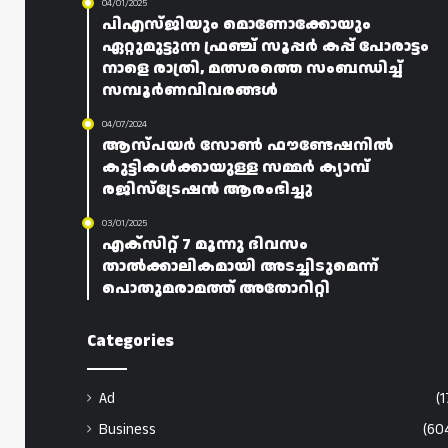
04/01/2025
പിഎസ്‌ജിയും മൊണോക്കോയും
ഏറ്റുമുട്ടുന്ന ഫ്രഞ്ച് സൂപ്പർ കപ്പ് പോരാട്ടം
നാളെ രാത്രി, മത്സരത്തെ സംബന്ധിച്ച്
സമ്പൂർണവിവരങ്ങൾ
04/07/2024
ആസ്പയർ സോൺ ഫൗണ്ടേഷനിൽ
കുട്ടികൾക്കായുള്ള സമ്മർ ക്യാമ്പ്
രജിസ്‌ട്രേഷൻ ആരംഭിച്ചു
03/01/2025
എക്‌സിറ്റ് 7 മൂന്നു ദിവസം
താൽക്കാലികമായി അടച്ചിടുമെന്ന്
പൊതുമരാമത്ത് അതോറിറ്റി
Categories
Ad
(1
Business
(60