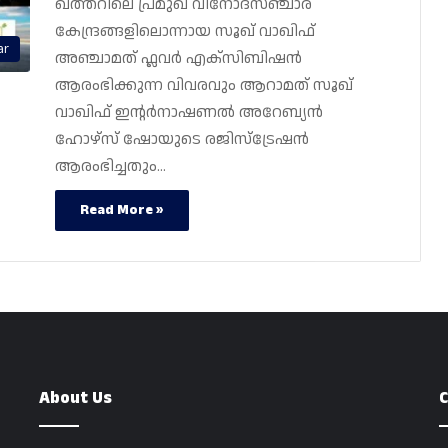
ഖത്തറിലെ പ്രമുഖ വിനോദസഞ്ചാര
കേന്ദ്രങ്ങളിലൊന്നായ സൂഖ് വാഖിഫ്
ar
അഞ്ചാമത് ഫ്ലവർ എക്‌സിബിഷൻ
ആരംഭിക്കുന്ന വിവരവും ആറാമത് സൂഖ്
വാഖിഫ് ഇൻ്റർനാഷണൽ അറേബ്യൻ
ഹോഴ്‌സ് ഷോയുടെ രജിസ്‌ട്രേഷൻ
ആരംഭിച്ചതും…
Read More »
About Us
C