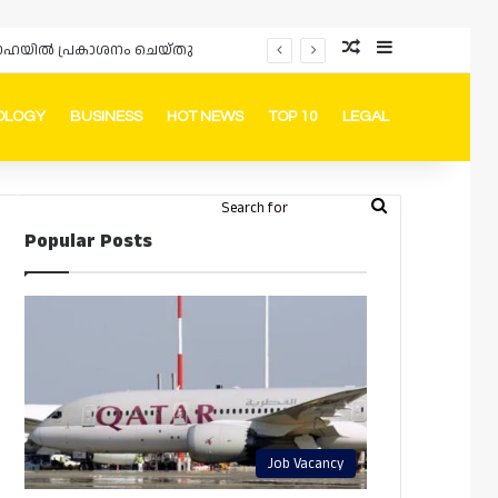
Random Article
Sidebar
പ്രൊമോഷനുകളും ഓഫറുകളും നൽകുമ്പോൾ ഉപഭോക്താക്കളുടെ അവകാശങ്ങൾ ഉറപ്പാക്കണമെന്ന് ഖത്തർ വാണിജ്യ വ്യവസായ മന്ത്രാലയത്തിന്റെ (MoCI) നിർദ്ദേശം
OLOGY
BUSINESS
HOT NEWS
TOP 10
LEGAL
ook
stagram
Telegram
Whatsapp
Random Article
Switch skin
Search
Login
Popular Posts
for
Job Vacancy