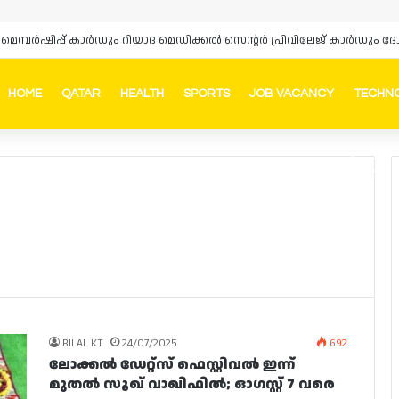
HOME
QATAR
HEALTH
SPORTS
JOB VACANCY
TECHN
Faceb
In
BILAL KT
24/07/2025
692
ലോക്കൽ ഡേറ്റ്സ് ഫെസ്റ്റിവൽ ഇന്ന്
മുതൽ സൂഖ് വാഖിഫിൽ; ഓഗസ്റ്റ് 7 വരെ