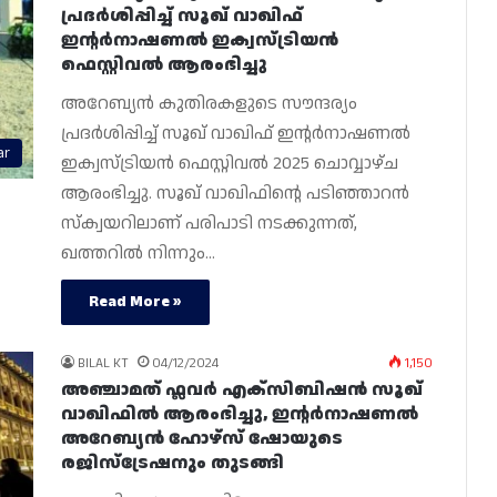
പ്രദർശിപ്പിച്ച് സൂഖ് വാഖിഫ്
ഇൻ്റർനാഷണൽ ഇക്വസ്ട്രിയൻ
ഫെസ്റ്റിവൽ ആരംഭിച്ചു
അറേബ്യൻ കുതിരകളുടെ സൗന്ദര്യം
പ്രദർശിപ്പിച്ച് സൂഖ് വാഖിഫ് ഇൻ്റർനാഷണൽ
ar
ഇക്വസ്ട്രിയൻ ഫെസ്റ്റിവൽ 2025 ചൊവ്വാഴ്‌ച
ആരംഭിച്ചു. സൂഖ് വാഖിഫിൻ്റെ പടിഞ്ഞാറൻ
സ്ക്വയറിലാണ് പരിപാടി നടക്കുന്നത്,
ഖത്തറിൽ നിന്നും…
Read More »
BILAL KT
04/12/2024
1,150
അഞ്ചാമത് ഫ്ലവർ എക്‌സിബിഷൻ സൂഖ്
വാഖിഫിൽ ആരംഭിച്ചു, ഇൻ്റർനാഷണൽ
അറേബ്യൻ ഹോഴ്‌സ് ഷോയുടെ
രജിസ്‌ട്രേഷനും തുടങ്ങി