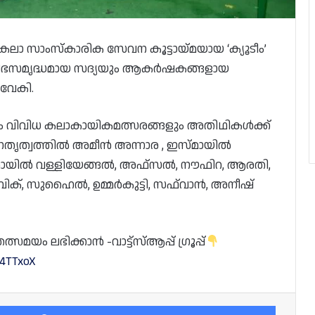
ലാ സാംസ്കാരിക സേവന കൂട്ടായ്‌മയായ ‘ക്യൂടീം’
വിഭസമൃദ്ധമായ സദ്യയും ആകർഷകങ്ങളായ
വേകി.
ക്കും വിവിധ കലാകായികമത്സരങ്ങളും അതിഥികൾക്ക്
തൃത്വത്തിൽ അമീൻ അന്നാര , ഇസ്മായിൽ
ഇസ്മായിൽ വള്ളിയേങ്ങൽ, അഫ്സൽ, നൗഫിറ, ആരതി,
ാബിക്, സുഹൈൽ, ഉമ്മർകുട്ടി, സഫ്‌വാൻ, അനീഷ്
യം ലഭിക്കാൻ -വാട്ട്സ്ആപ്പ് ഗ്രൂപ്പ്
e4TTxoX
Facebook