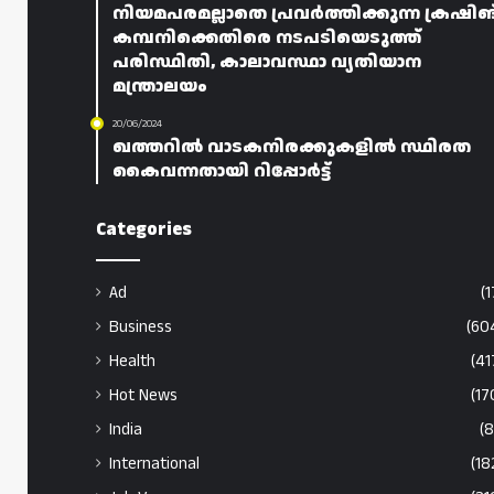
നിയമപരമല്ലാതെ പ്രവർത്തിക്കുന്ന ക്രഷിങ
കമ്പനിക്കെതിരെ നടപടിയെടുത്ത്
പരിസ്ഥിതി, കാലാവസ്ഥാ വ്യതിയാന
മന്ത്രാലയം
20/06/2024
ഖത്തറിൽ വാടകനിരക്കുകളിൽ സ്ഥിരത
കൈവന്നതായി റിപ്പോർട്ട്
Categories
Ad
(1
Business
(60
Health
(41
Hot News
(17
India
(8
International
(18