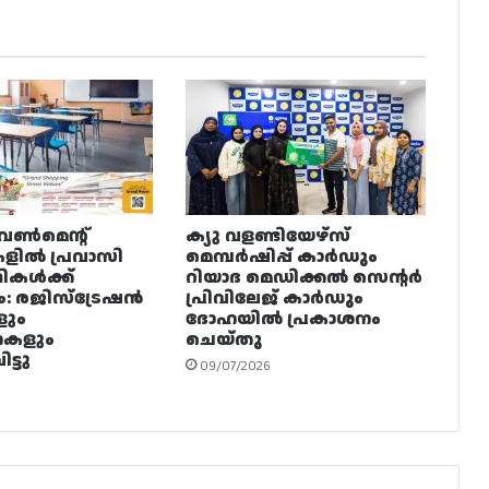
വൺമെന്റ്
ക്യു വളണ്ടിയേഴ്‌സ്
ളിൽ പ്രവാസി
മെമ്പർഷിപ്പ് കാർഡും
ഥികൾക്ക്
റിയാദ മെഡിക്കൽ സെന്റർ
ം: രജിസ്ട്രേഷൻ
പ്രിവിലേജ് കാർഡും
ളും
ദോഹയിൽ പ്രകാശനം
നകളും
ചെയ്തു
ട്ടു
09/07/2026