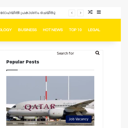
Random Article
Sidebar
ർഡും ദോഹയിൽ പ്രകാശനം ചെയ്തു
OLOGY
BUSINESS
HOT NEWS
TOP 10
LEGAL
ook
stagram
Telegram
Whatsapp
Random Article
Switch skin
Search
Login
Popular Posts
for
Job Vacancy