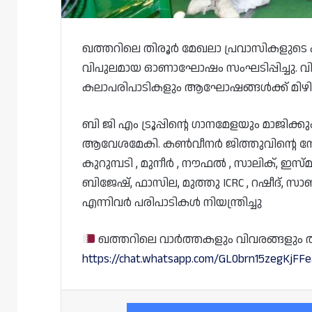
ഖത്തറിലെ തിരൂർ മേഖലാ പ്രവാസികളുടെ ക
വിപുലമായ ഓണാഘോഷം സംഘടിപ്പിച്ചു. 
കലാപരിപാടികളും ആഘോഷങ്ങൾക്ക് മിഴി
ബി ജി എം ട്രൂപ്പിന്റെ ഗാനമേളയും മാജി
ആവേശമേകി. കൺവീനർ ജിത്തുവിന്റെ നേ
കുറുമ്പടി , മുനീർ , നൗഫൽ , സാലിക്, 
ബിജേഷ്, ഫാസില, മുത്തു ICRC , റഷീദ്, സ
എന്നിവർ പരിപാടികൾ നിയന്ത്രിച്ചു
ഖത്തറിലെ വാർത്തകളും വിവരങ്ങളും തത്സമ
https://chat.whatsapp.com/GL0brn15zegKjFF