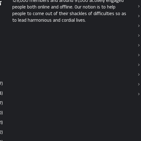
129,000 members and around 91,000 actively engaged
്
people both online and offline. Our notion is to help
people to come out of their shackles of difficulties so as
to lead harmonious and cordial lives.
7)
4)
7)
0)
1)
2)