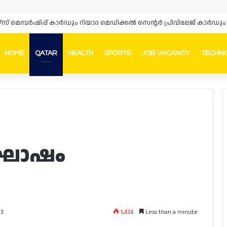
ഴ്‌സ് മെമ്പർഷിപ്പ് കാർഡും റിയാദ മെഡിക്കൽ സെന്റർ പ്രിവിലേജ് കാ
HOME
QATAR
HEALTH
SPORTS
JOB VACANCY
TECHN
Faceb
In
ാഘോഷം
1,434
Less than a minute
23