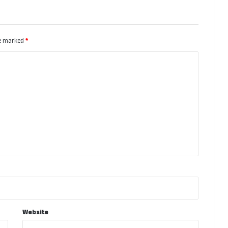
re marked
*
Website