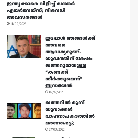
ഇന്ത്യക്കാരെ വിളിച്ച് ഖത്തർ
എയർവേയ്‌സ്; നിരവധി
അവസരങ്ങൾ
11/09/2022
ഇപ്പോൾ ഞങ്ങൾക്ക്
അവരെ
ആവശ്യമുണ്ട്.
യുദ്ധത്തിന് ശേഷം
ഖത്തറുമായുള്ള
“കണക്ക്
തീർക്കുമെന്ന്”
ഇസ്രയേൽ
02/12/2023
ഖത്തറിൽ മൂന്ന്
യുവാക്കൾ
വാഹനാപകടത്തിൽ
മരണപ്പെട്ടു
27/03/2022