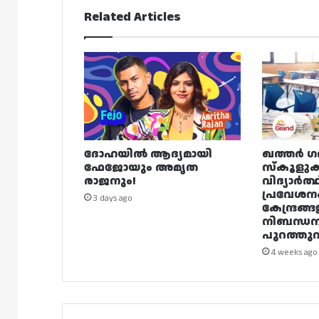
Related Articles
ദോഹയിൽ ആദ്യമായി
ഖത്തർ ഗ
ഫേജോയും അമൃത
സ്കൂളുക
രാജനും!
വിദ്യാർത്
പ്രവേശന
3 days ago
കേന്ദ്രങ്ങ
നിബന്ധ
പുറത്തുവി
4 weeks ago