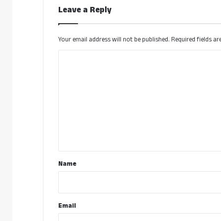
Leave a Reply
Your email address will not be published.
Required fields a
C
o
m
m
e
n
t
*
Name
Email