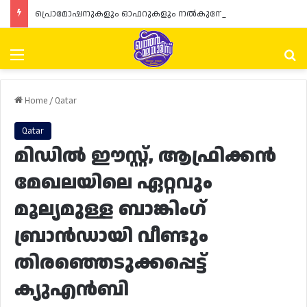
പ്രൊമോഷനുകളും ഓഫറുകളും നൽകുമ്പോൾ ഉപഭോക്താക്കളുടെ അവകാശങ്ങൾ ഉറപ്പാക്കണമെന്ന് ഖത്തർ വാണിജ്യ വ്യവസായ മന്ത്രാലയത്തിന്റെ (MoCI) നിർദ്ദേശം
Menu
Se
Home
/
Qatar
Qatar
മിഡിൽ ഈസ്റ്റ്, ആഫ്രിക്കൻ
മേഖലയിലെ ഏറ്റവും
മൂല്യമുള്ള ബാങ്കിംഗ്
ബ്രാൻഡായി വീണ്ടും
തിരഞ്ഞെടുക്കപ്പെട്ട്
ക്യുഎൻബി