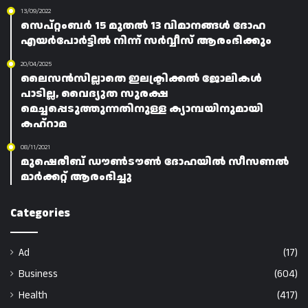
13/09/2022
സെപ്റ്റംബർ 15 മുതൽ 13 വിമാനങ്ങൾ ദോഹ
എയർപോർട്ടിൽ നിന്ന് സർവ്വീസ് ആരംഭിക്കും
20/04/2025
ലൈസൻസില്ലാതെ ഇലക്ട്രിക്കൽ ജോലികൾ
പാടില്ല, വൈദ്യുത സുരക്ഷ
മെച്ചപ്പെടുത്തുന്നതിനുള്ള ക്യാമ്പയിനുമായി
കഹ്‌റാമ
08/11/2021
മുഷെരീബ് ഡൗൺടൗൺ ദോഹയിൽ സീസണൽ
മാർക്കറ്റ് ആരംഭിച്ചു
Categories
Ad
(17)
Business
(604)
Health
(417)