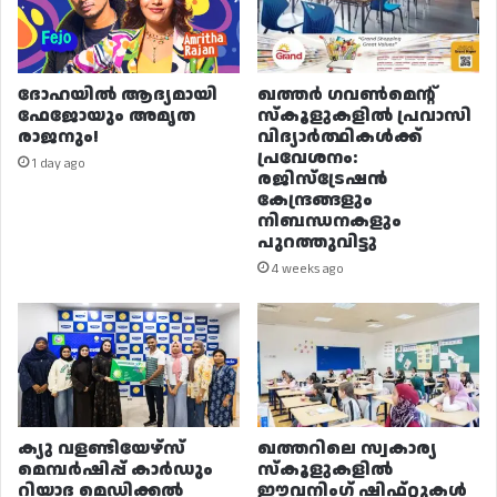
ദോഹയിൽ ആദ്യമായി
ഖത്തർ ഗവൺമെന്റ്
ഫേജോയും അമൃത
സ്കൂളുകളിൽ പ്രവാസി
രാജനും!
വിദ്യാർത്ഥികൾക്ക്
പ്രവേശനം:
1 day ago
രജിസ്ട്രേഷൻ
കേന്ദ്രങ്ങളും
നിബന്ധനകളും
പുറത്തുവിട്ടു
4 weeks ago
ക്യു വളണ്ടിയേഴ്‌സ്
ഖത്തറിലെ സ്വകാര്യ
മെമ്പർഷിപ്പ് കാർഡും
സ്കൂളുകളിൽ
റിയാദ മെഡിക്കൽ
ഈവനിംഗ് ഷിഫ്റ്റുകൾ