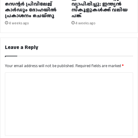
സെന്റർ പ്രിവിലേജ്
വ്യാപിപ്പിച്ചു; ഇന്ത്യൻ
കാർഡും ദോഹയിൽ
സ്കൂളുകൾക്ക് വലിയ
പ്രകാശനം ചെയ്തു
പങ്ക്
4 weeks ago
4 weeks ago
Leave a Reply
Your email address will not be published.
Required fields are marked
*
C
o
m
m
e
n
t