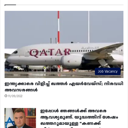
Job Vacancy
ഇന്ത്യക്കാരെ വിളിച്ച് ഖത്തർ എയർവേയ്‌സ്; നിരവധി
അവസരങ്ങൾ
11/09/2022
ഇപ്പോൾ ഞങ്ങൾക്ക് അവരെ
ആവശ്യമുണ്ട്. യുദ്ധത്തിന് ശേഷം
ഖത്തറുമായുള്ള “കണക്ക്