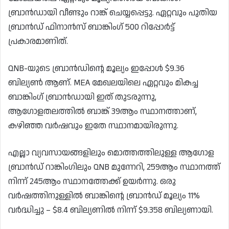
ബ്രാൻഡായി വീണ്ടും റാങ്ക് ചെയ്യപ്പെട്ടു. ഏറ്റവും പുതിയ
ബ്രാൻഡ് ഫിനാൻസ് ബാങ്കിംഗ് 500 റിപ്പോർട്ട്
പ്രകാരമാണിത്.
QNB-യുടെ ബ്രാൻഡിന്റെ മൂല്യം ഇപ്പോൾ $9.36
ബില്യൺ ആണ്. MEA മേഖലയിലെ ഏറ്റവും മികച്ച
ബാങ്കിംഗ് ബ്രാൻഡായി ഇത് തുടരുന്നു,
ആഗോളതലത്തിൽ ബാങ്ക് 39ആം സ്ഥാനത്താണ്,
കഴിഞ്ഞ വർഷവും ഇതേ സ്ഥാനമായിരുന്നു.
എല്ലാ വ്യവസായങ്ങളിലും മൊത്തത്തിലുള്ള ആഗോള
ബ്രാൻഡ് റാങ്കിംഗിലും QNB മുന്നേറി, 259ആം സ്ഥാനത്ത്
നിന്ന് 245ആം സ്ഥാനത്തേക്ക് ഉയർന്നു. ഒരു
വർഷത്തിനുള്ളിൽ ബാങ്കിന്റെ ബ്രാൻഡ് മൂല്യം 11%
വർദ്ധിച്ചു – $8.4 ബില്യണിൽ നിന്ന് $9.358 ബില്യണായി.