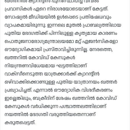
ഖത്തറിൽ ക്വാറന്റീൻ പുനഃസ്ഥാപിച്ച വിവരം
പ്രവാസികൾ ഏറെ നിരാശയോടെയാണ് കേട്ടത്.
സോഷ്യൽ മീഡിയയിൽ ഉൾപ്പെടെ പ്രതിഷേധവും
വ്യാപകമായിരുന്നു. ഇന്നലെ മുതൽ പ്രാബല്യത്തിലായ
പുതിയ ഭേദഗതിക്ക് പിന്നിലുള്ള കൃത്യമായ കാരണം
പൊതുജനാരോഗ്യമന്ത്രാലയമോ മറ്റ് ഏജൻസികളോ
ഔദ്യോഗികമായി പ്രസ്താവിച്ചിരുന്നില്ല. നേരത്തെ,
ഖത്തറിൽ കോവിഡ് കേസുകൾ
നിയന്ത്രണവിധേയമായ ഘട്ടത്തിലാണ്
വാക്സീനെടുത്ത യാത്രക്കാർക്ക് ക്വാറന്റീൻ
ഒഴിവാക്കിക്കൊണ്ടുള്ള പുതിയ യാത്രാനയം ഖത്തർ
പ്രഖ്യാപിച്ചത്. എന്നാൽ ഔദ്യോഗിക വിശദീകരണം
ഇല്ലെങ്കിലും, ബക്രീദിന് ശേഷം ഖത്തറിൽ കോവിഡ്
കേസുകൾ വർധിക്കുന്ന പശ്ചാത്തലത്തിലാണ്
നയത്തിൽ ഭേദഗതി വരുത്തിയതെന്നാണ്
കരുതപ്പെട്ടത്.