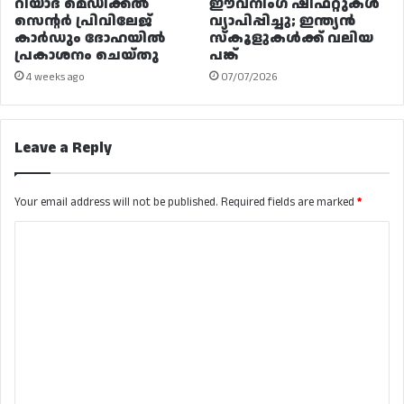
റിയാദ മെഡിക്കൽ
ഈവനിംഗ് ഷിഫ്റ്റുകൾ
സെന്റർ പ്രിവിലേജ്
വ്യാപിപ്പിച്ചു; ഇന്ത്യൻ
കാർഡും ദോഹയിൽ
സ്കൂളുകൾക്ക് വലിയ
പ്രകാശനം ചെയ്തു
പങ്ക്
4 weeks ago
07/07/2026
Leave a Reply
Your email address will not be published.
Required fields are marked
*
C
o
m
m
e
n
t