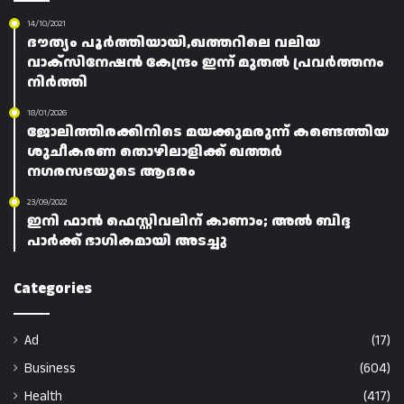
14/10/2021
ദൗത്യം പൂർത്തിയായി,ഖത്തറിലെ വലിയ
വാക്സിനേഷൻ കേന്ദ്രം ഇന്ന് മുതൽ പ്രവർത്തനം
നിർത്തി
18/01/2026
ജോലിത്തിരക്കിനിടെ മയക്കുമരുന്ന് കണ്ടെത്തിയ
ശുചീകരണ തൊഴിലാളിക്ക് ഖത്തർ
നഗരസഭയുടെ ആദരം
23/09/2022
ഇനി ഫാൻ ഫെസ്റ്റിവലിന് കാണാം; അൽ ബിദ്ദ
പാർക്ക് ഭാഗികമായി അടച്ചു
Categories
Ad
(17)
Business
(604)
Health
(417)