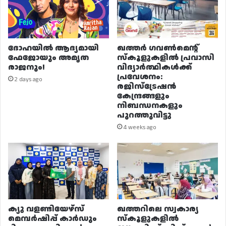
ദോഹയിൽ ആദ്യമായി
ഖത്തർ ഗവൺമെന്റ്
ഫേജോയും അമൃത
സ്കൂളുകളിൽ പ്രവാസി
രാജനും!
വിദ്യാർത്ഥികൾക്ക്
പ്രവേശനം:
2 days ago
രജിസ്ട്രേഷൻ
കേന്ദ്രങ്ങളും
നിബന്ധനകളും
പുറത്തുവിട്ടു
4 weeks ago
ക്യു വളണ്ടിയേഴ്‌സ്
ഖത്തറിലെ സ്വകാര്യ
മെമ്പർഷിപ്പ് കാർഡും
സ്കൂളുകളിൽ