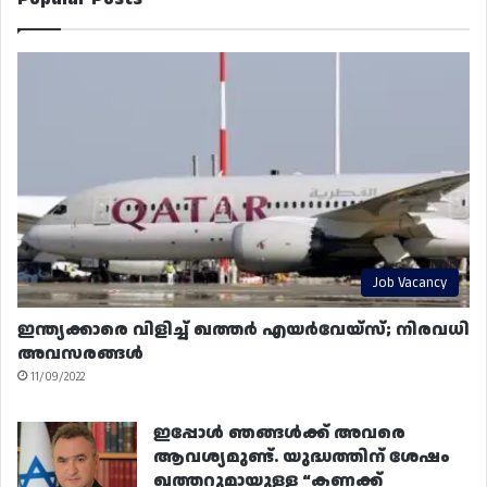
Job Vacancy
ഇന്ത്യക്കാരെ വിളിച്ച് ഖത്തർ എയർവേയ്‌സ്; നിരവധി
അവസരങ്ങൾ
11/09/2022
ഇപ്പോൾ ഞങ്ങൾക്ക് അവരെ
ആവശ്യമുണ്ട്. യുദ്ധത്തിന് ശേഷം
ഖത്തറുമായുള്ള “കണക്ക്