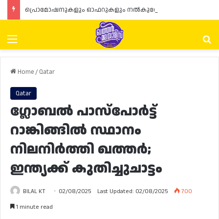
പ്രൊമോഷനുകളും ഓഫറുകളും നൽകുമ്പോൾ ഉപഭോക്താക്കളുടെ അവകാശങ്ങൾ ഉറപ്പാക്കണമെന്ന് ഖത്തർ വാണിജ്യ വ്യവസായ മന്ത്രാലയത്തിന്റെ (MoCI) നിർദ്ദേശം
Menu
Se
Home
/
Qatar
Qatar
ഗ്ലോബൽ പാസ്പോർട്ട്
റാങ്കിങ്ങിൽ സ്ഥാനം
നിലനിർത്തി ഖത്തർ;
ഇന്ത്യക്ക് കുതിച്ചുചാട്ടം
BILAL KT
02/08/2025
Last Updated: 02/08/2025
700
1 minute read