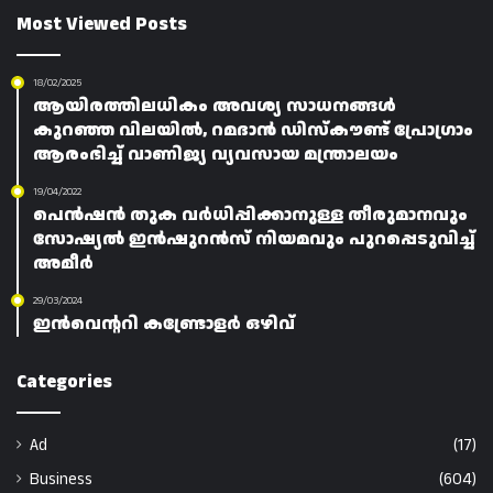
Most Viewed Posts
18/02/2025
ആയിരത്തിലധികം അവശ്യ സാധനങ്ങൾ
കുറഞ്ഞ വിലയിൽ, റമദാൻ ഡിസ്‌കൗണ്ട് പ്രോഗ്രാം
ആരംഭിച്ച് വാണിജ്യ വ്യവസായ മന്ത്രാലയം
19/04/2022
പെൻഷൻ തുക വർധിപ്പിക്കാനുള്ള തീരുമാനവും
സോഷ്യൽ ഇൻഷുറൻസ് നിയമവും പുറപ്പെടുവിച്ച്
അമീർ
29/03/2024
ഇൻവെന്ററി കണ്ട്രോളർ ഒഴിവ്
Categories
Ad
(17)
Business
(604)