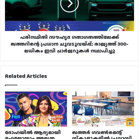
പ്രധാന
ചുവടുവയ്പ്പ്;
രാജ്യത്ത്
300-
ലധികം
ഇവി
പരിസ്ഥിതി സൗഹൃദ ഗതാഗതത്തിലേക്ക്
ചാർജറുകൾ
ഖത്തറിന്റെ പ്രധാന ചുവടുവയ്പ്പ്; രാജ്യത്ത് 300-
സ്ഥാപിച്ചു
ലധികം ഇവി ചാർജറുകൾ സ്ഥാപിച്ചു
Related Articles
ദോഹയിൽ ആദ്യമായി
ഖത്തർ ഗവൺമെന്റ്
ഫേജോയും അമൃത
സ്കൂളുകളിൽ പ്രവാസി