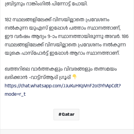
ബ്രിട്ടനും റാങ്കിംഗിൽ പിന്നോട്ട് പോയി.
182 സ്ഥലങ്ങളിലേക്ക് വിസയില്ലാതെ പ്രവേശനം
നൽകുന്ന യുഎസ് ഇപ്പോൾ പത്താം സ്ഥാനത്താണ്,
ഈ വർഷം ആദ്യം 9-ാം സ്ഥാനത്തായിരുന്നു അവർ. 186
സ്ഥലങ്ങളിലേക്ക് വിസയില്ലാതെ പ്രവേശനം നൽകുന്ന
യുകെ പാസ്പോർട്ട് ഇപ്പോൾ ആറാം സ്ഥാനത്താണ്.
ഖത്തറിലെ വാർത്തകളും വിവരങ്ങളും തത്സമയം
ലഭിക്കാൻ -വാട്ട്സ്ആപ്പ് ഗ്രൂപ്പ്
https://chat.whatsapp.com/JJuKuHKpVnF2oI3YhApCdt?
mode=r_t
Qatar
Facebook
Wh