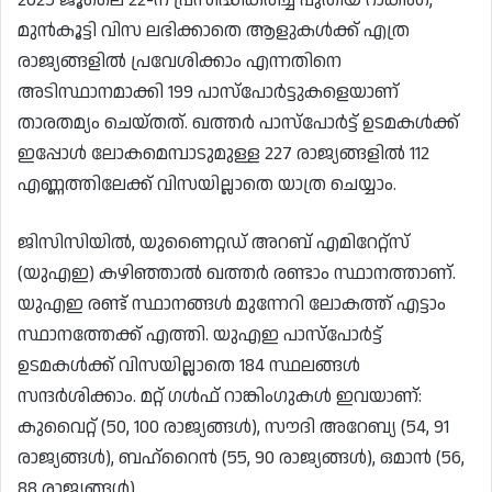
മുൻകൂട്ടി വിസ ലഭിക്കാതെ ആളുകൾക്ക് എത്ര
രാജ്യങ്ങളിൽ പ്രവേശിക്കാം എന്നതിനെ
അടിസ്ഥാനമാക്കി 199 പാസ്‌പോർട്ടുകളെയാണ്
താരതമ്യം ചെയ്‌തത്‌. ഖത്തർ പാസ്‌പോർട്ട് ഉടമകൾക്ക്
ഇപ്പോൾ ലോകമെമ്പാടുമുള്ള 227 രാജ്യങ്ങളിൽ 112
എണ്ണത്തിലേക്ക് വിസയില്ലാതെ യാത്ര ചെയ്യാം.
ജിസിസിയിൽ, യുണൈറ്റഡ് അറബ് എമിറേറ്റ്‌സ്
(യുഎഇ) കഴിഞ്ഞാൽ ഖത്തർ രണ്ടാം സ്ഥാനത്താണ്.
യുഎഇ രണ്ട് സ്ഥാനങ്ങൾ മുന്നേറി ലോകത്ത് എട്ടാം
സ്ഥാനത്തേക്ക് എത്തി. യുഎഇ പാസ്‌പോർട്ട്
ഉടമകൾക്ക് വിസയില്ലാതെ 184 സ്ഥലങ്ങൾ
സന്ദർശിക്കാം. മറ്റ് ഗൾഫ് റാങ്കിംഗുകൾ ഇവയാണ്:
കുവൈറ്റ് (50, 100 രാജ്യങ്ങൾ), സൗദി അറേബ്യ (54, 91
രാജ്യങ്ങൾ), ബഹ്‌റൈൻ (55, 90 രാജ്യങ്ങൾ), ഒമാൻ (56,
88 രാജ്യങ്ങൾ).