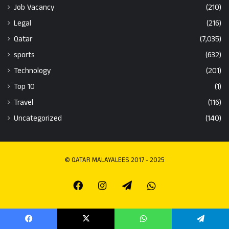
Job Vacancy
(210)
Legal
(216)
Qatar
(7,035)
sports
(632)
Technology
(201)
Top 10
(1)
Travel
(116)
Uncategorized
(140)
© QATAR MALAYALEES 2017 - 2025
Facebook
Instagram
Telegram
Whatsapp
Facebook
X
WhatsApp
Telegram