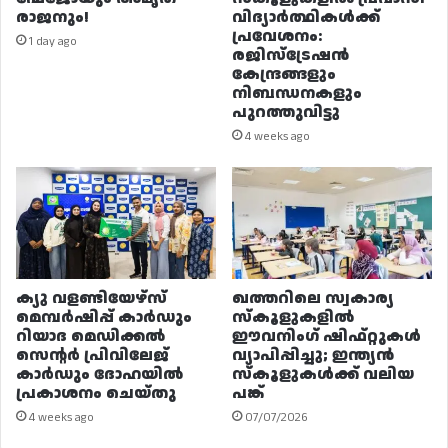
രാജനും!
വിദ്യാർത്ഥികൾക്ക്
പ്രവേശനം:
1 day ago
രജിസ്ട്രേഷൻ
കേന്ദ്രങ്ങളും
നിബന്ധനകളും
പുറത്തുവിട്ടു
4 weeks ago
ക്യു വളണ്ടിയേഴ്‌സ്
ഖത്തറിലെ സ്വകാര്യ
മെമ്പർഷിപ്പ് കാർഡും
സ്കൂളുകളിൽ
റിയാദ മെഡിക്കൽ
ഈവനിംഗ് ഷിഫ്റ്റുകൾ
സെന്റർ പ്രിവിലേജ്
വ്യാപിപ്പിച്ചു; ഇന്ത്യൻ
കാർഡും ദോഹയിൽ
സ്കൂളുകൾക്ക് വലിയ
പ്രകാശനം ചെയ്തു
പങ്ക്
4 weeks ago
07/07/2026