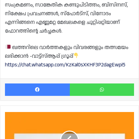
സംക്രമണം, സാങ്കേതിക കണ്ടുപിടിത്തം, ബിസിനസ്,
നിക്ഷേപ പ്രവചനങ്ങൾ, സ്പോർട്സ്, വിനോദം
എന്നിങ്ങനെ എണ്ണമറ്റ മേഖലകളെ ചുറ്റിപ്പറ്റിയാണ്
ഫോറത്തിന്റെ ചർച്ചകൾ.
ഖത്തറിലെ വാർത്തകളും വിവരങ്ങളും തത്സമയം
ലഭിക്കാൻ -വാട്ട്സ്ആപ്പ് ഗ്രൂപ്പ്
https://chat.whatsapp.com/KzKal0sXKHF3P2dagEwpi5
Facebook
Wh
സ്‌കൂൾ
നേഴ്‌സ്
ഫീമെയിൽ
ഒഴിവ്