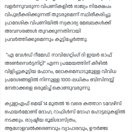
വളർന്നുവരുന്ന വിപണികളിൽ രാജ്യം നിക്ഷേപം
വിപുലീകരിക്കുന്നത് തുടരുമെന്ന് സ്ഥിരീകരിച്ചു.
പ്രാദേശിക വിപണിയിൽ സ്വകാര്യ മേഖലകൾക്ക്
അവസരങ്ങൾ തുറക്കുന്നതിനായി
പ്രവർത്തിക്കുമെന്നും കൂട്ടിച്ചേർത്തു.
“എ വേൾഡ് റീമേഡ്: നാവിഗേറ്റിംഗ് ദി ഇയർ ഓഫ്
അൺസെർട്ടനിറ്റി” എന്ന പ്രമേയത്തിന് കീഴിൽ
വിളിച്ചുകൂട്ടിയ ഫോറം, ലോകമെമ്പാടുമുള്ള വിവിധ
പ്രദേശങ്ങളിൽ നിന്നുള്ള 1000-ലധികം ബിസിനസ്സ്
നേതാക്കളെ ഒരുമിച്ച് കൊണ്ടുവരുന്നു.
ക്യുഇഎഫ് മെയ് 14 മുതൽ 16 വരെ കത്താറ ടവേഴ്‌സ്:
ഫെയർമോണ്ട് ദോഹ, റാഫിൾസ് ദോഹ ഹോട്ടലുകളിൽ
നടക്കും. രാഷ്ട്രീയ ഭൂമിശാസ്ത്രം,
ആഗോളവൽക്കരണവും വ്യാപാരവും, ഊർജ്ജ