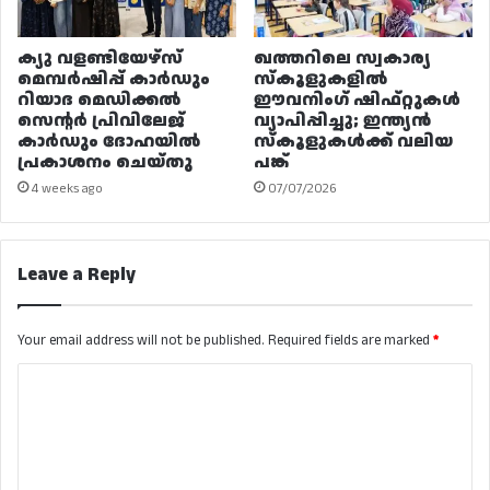
ക്യു വളണ്ടിയേഴ്‌സ്
ഖത്തറിലെ സ്വകാര്യ
മെമ്പർഷിപ്പ് കാർഡും
സ്കൂളുകളിൽ
റിയാദ മെഡിക്കൽ
ഈവനിംഗ് ഷിഫ്റ്റുകൾ
സെന്റർ പ്രിവിലേജ്
വ്യാപിപ്പിച്ചു; ഇന്ത്യൻ
കാർഡും ദോഹയിൽ
സ്കൂളുകൾക്ക് വലിയ
പ്രകാശനം ചെയ്തു
പങ്ക്
4 weeks ago
07/07/2026
Leave a Reply
Your email address will not be published.
Required fields are marked
*
C
o
m
m