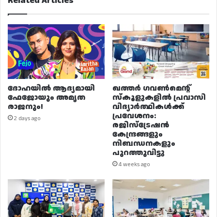
Related Articles
ദോഹയിൽ ആദ്യമായി
ഖത്തർ ഗവൺമെന്റ്
ഫേജോയും അമൃത
സ്കൂളുകളിൽ പ്രവാസി
രാജനും!
വിദ്യാർത്ഥികൾക്ക്
പ്രവേശനം:
2 days ago
രജിസ്ട്രേഷൻ
കേന്ദ്രങ്ങളും
നിബന്ധനകളും
പുറത്തുവിട്ടു
4 weeks ago