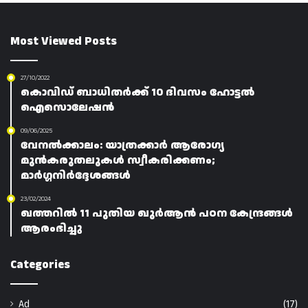
Most Viewed Posts
27/10/2022
കൊവിഡ്‌ ബാധിതർക്ക് 10 ദിവസം ഹോട്ടൽ
ഐസൊലേഷൻ
09/06/2025
വേനൽക്കാലം: യാത്രക്കാർ ആരോഗ്യ
മുൻകരുതലുകൾ സ്വീകരിക്കണം;
മാർഗ്ഗനിർദ്ദേശങ്ങൾ
23/02/2024
ഖത്തറിൽ 11 പുതിയ ഖുർആൻ പഠന കേന്ദ്രങ്ങൾ
ആരംഭിച്ചു
Categories
Ad
(17)