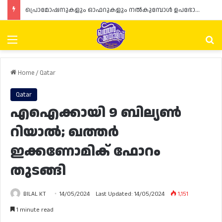
പ്രൊമോഷനുകളും ഓഫറുകളും നൽകുമ്പോൾ ഉപഭോക്താക്കളുടെ അവകാശങ്ങൾ ഉറപ്പാക്കണമെന്ന് ഖത്തർ വാണിജ്യ വ്യവസായ മന്ത്രാലയത്തിന്റെ (MoCI) നിർദ്ദേശം
Menu
Se
Home
/
Qatar
Qatar
എഐക്കായി 9 ബില്യൺ
റിയാൽ; ഖത്തർ
ഇക്കണോമിക് ഫോറം
തുടങ്ങി
BILAL KT
14/05/2024
Last Updated: 14/05/2024
1,151
1 minute read