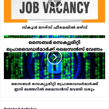
സ്‌കൂൾ നേഴ്‌സ് ഫീമെയിൽ ഒഴിവ്
സൈബർ
സെക്യൂരിറ്റി
പ്രൊവൈഡർമാർക്ക്
ഇനി
ഖത്തറിൽ
ലൈസൻസ്
വേണ്ടി
വരും
സൈബർ സെക്യൂരിറ്റി പ്രൊവൈഡർമാർക്ക്
ഇനി ഖത്തറിൽ ലൈസൻസ് വേണ്ടി വരും