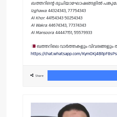
ഖത്തറിന്റെ രുചിയാഘോഷങ്ങളിൽ പങ്കുചേരൂ
Izghawa
: 44324343, 77754343
Al Khor
: 44154343 50254343
Al Wakra
: 44674343, 77374343
Al Mansoora
: 44447151, 55579933
ഖത്തറിലെ വാർത്തകളും വിവരങ്ങളും തത്സമ
https://chat.whatsapp.com/KymOKj4Bi1pF8s
Share
വിമാന
നിരക്ക്
വർദ്ധന: