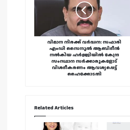
സഫാരി
എംഡി
സൈനുൽ
ആബിദീൻ
നൽകിയ
ഹർജ്ജിയിൽ
കേന്ദ്ര
വിമാന നിരക്ക് വർദ്ധന: സഫാരി
സംസ്ഥാന
എംഡി സൈനുൽ ആബിദീൻ
സർക്കാരുകളോട്
നൽകിയ ഹർജ്ജിയിൽ കേന്ദ്ര
വിശദീകരണം
സംസ്ഥാന സർക്കാരുകളോട്
ആവശ്യപ്പെട്ട്
വിശദീകരണം ആവശ്യപ്പെട്ട്
ഹൈക്കോടതി
ഹൈക്കോടതി
Related Articles