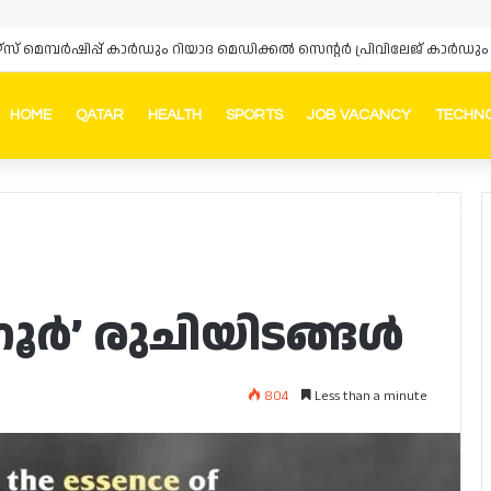
HOME
QATAR
HEALTH
SPORTS
JOB VACANCY
TECHN
Faceb
In
നൂർ’ രുചിയിടങ്ങൾ
804
Less than a minute