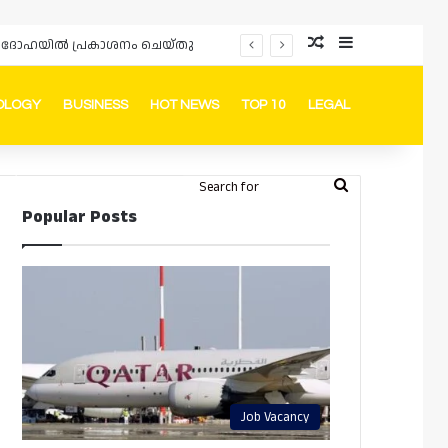
Random Article
Sidebar
പ്രൊമോഷനുകളും ഓഫറുകളും നൽകുമ്പോൾ ഉപഭോക്താക്കളുടെ അവകാശങ്ങൾ ഉറപ്പാക്കണമെന്ന് ഖത്തർ വാണിജ്യ വ്യവസായ മന്ത്രാലയത്തിന്റെ (MoCI) നിർദ്ദേശം
OLOGY
BUSINESS
HOT NEWS
TOP 10
LEGAL
ook
stagram
Telegram
Whatsapp
Random Article
Switch skin
Search
Login
Popular Posts
for
Job Vacancy