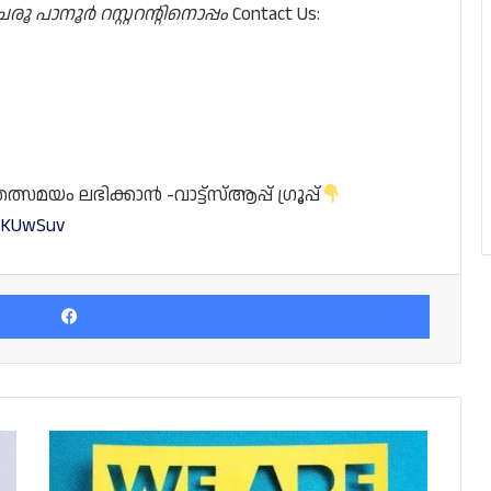
 പാനൂർ റസ്റ്ററന്റിനൊപ്പം
Contact Us:
യം ലഭിക്കാൻ -വാട്ട്സ്ആപ്പ് ഗ്രൂപ്പ്
PsKUwSuv
Facebook
ഫൈവ്
സ്റ്റാർ
ഹോട്ടലിലേക്ക്