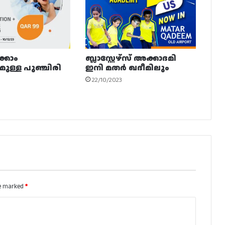
ക്കാം
ബ്ലാസ്റ്റേഴ്‌സ് അക്കാദമി
ുള്ള പുഞ്ചിരി
ഇനി മതർ ഖദീമിലും
22/10/2023
re marked
*