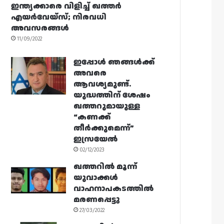
ഇന്ത്യക്കാരെ വിളിച്ച് ഖത്തർ
എയർവേയ്‌സ്; നിരവധി
അവസരങ്ങൾ
11/09/2022
ഇപ്പോൾ ഞങ്ങൾക്ക്
അവരെ
ആവശ്യമുണ്ട്.
യുദ്ധത്തിന് ശേഷം
ഖത്തറുമായുള്ള
“കണക്ക്
തീർക്കുമെന്ന്”
ഇസ്രയേൽ
02/12/2023
ഖത്തറിൽ മൂന്ന്
യുവാക്കൾ
വാഹനാപകടത്തിൽ
മരണപ്പെട്ടു
27/03/2022