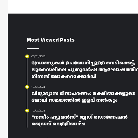
Most Viewed Posts
03/01/2025
ഡ്രോണുകൾ ഉപയോഗിച്ചുള്ള വെടിക്കെട്ട്,
ലുസൈലിലെ പുതുവർഷ ആഘോഷത്തിന
ഗിന്നസ് ലോകറെക്കോർഡ്
19/01/2024
വിദ്യാഭ്യാസ ദിനാചരണം: രക്ഷിതാക്കളുടെ
ജോലി സമയത്തിൽ ഇളവ് നൽകും
10/07/2023
“നസീം ഹ്യൂമൻസ്” ബ്ലഡ് ഡൊണേഷൻ
ഡ്രൈവ് വെള്ളിയാഴ്ച