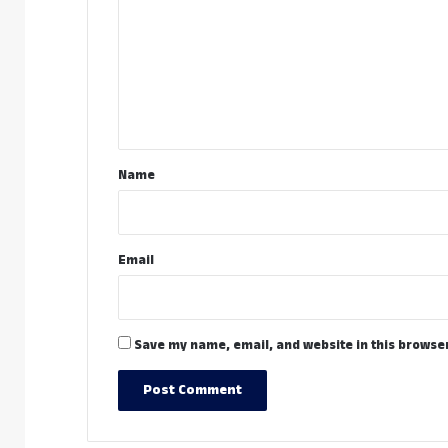
m
m
e
n
t
*
Name
Email
Save my name, email, and website in this browser