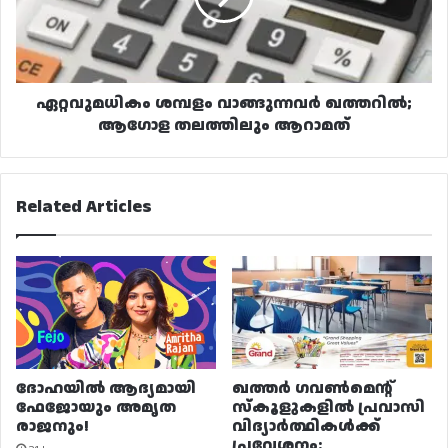
തലത്തിലും
ആറാമത്
ഏറ്റവുമധികം ശമ്പളം വാങ്ങുന്നവർ ഖത്തറിൽ;
ആഗോള തലത്തിലും ആറാമത്
Related Articles
ദോഹയിൽ ആദ്യമായി
ഖത്തർ ഗവൺമെന്റ്
ഫേജോയും അമൃത
സ്കൂളുകളിൽ പ്രവാസി
രാജനും!
വിദ്യാർത്ഥികൾക്ക്
പ്രവേശനം: