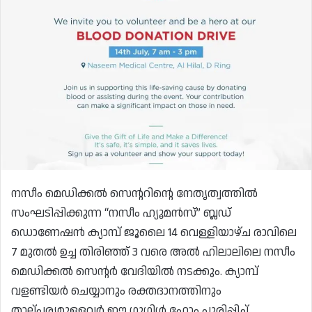
നസീം മെഡിക്കൽ സെന്ററിന്റെ നേതൃത്വത്തിൽ
സംഘടിപ്പിക്കുന്ന “നസീം ഹ്യൂമൻസ്” ബ്ലഡ്
ഡൊണേഷൻ ക്യാമ്പ് ജൂലൈ 14 വെള്ളിയാഴ്ച രാവിലെ
7 മുതൽ ഉച്ച തിരിഞ്ഞ് 3 വരെ അൽ ഹിലാലിലെ നസീം
മെഡിക്കൽ സെന്റർ വേദിയിൽ നടക്കും. ക്യാമ്പ്
വളണ്ടിയർ ചെയ്യാനും രക്തദാനത്തിനും
താല്പര്യമുള്ളവർ ഈ ഗൂഗിൾ ഫോം പൂരിപ്പിച്ച്