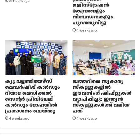
21 hours ago
രജിസ്ട്രേഷൻ
കേന്ദ്രങ്ങളും
നിബന്ധനകളും
പുറത്തുവിട്ടു
4 weeks ago
ക്യു വളണ്ടിയേഴ്‌സ്
ഖത്തറിലെ സ്വകാര്യ
മെമ്പർഷിപ്പ് കാർഡും
സ്കൂളുകളിൽ
റിയാദ മെഡിക്കൽ
ഈവനിംഗ് ഷിഫ്റ്റുകൾ
സെന്റർ പ്രിവിലേജ്
വ്യാപിപ്പിച്ചു; ഇന്ത്യൻ
കാർഡും ദോഹയിൽ
സ്കൂളുകൾക്ക് വലിയ
പ്രകാശനം ചെയ്തു
പങ്ക്
4 weeks ago
4 weeks ago