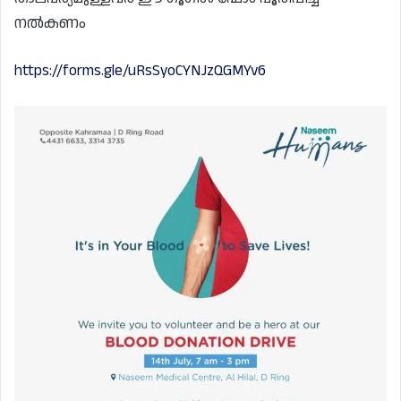
നൽകണം
https://forms.gle/uRsSyoCYNJzQGMYv6