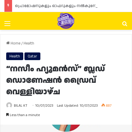
പ്രൊമോഷനുകളും ഓഫറുകളും നൽകുമ്പോൾ ഉപഭോക്താക്കളുടെ അവകാശങ്ങൾ ഉറപ്പാക്കണമെന്ന് ഖത്തർ വാണിജ്യ വ്യവസായ മന്ത്രാലയത്തിന്റെ (MoCI) നിർദ്ദേശം
Menu
Se
Home
/
Health
Health
Qatar
“നസീം ഹ്യൂമൻസ്” ബ്ലഡ്
ഡൊണേഷൻ ഡ്രൈവ്
വെള്ളിയാഴ്ച
BILAL KT
10/07/2023
Last Updated: 10/07/2023
487
Less than a minute