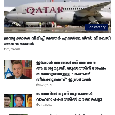
Job Vacancy
ഇന്ത്യക്കാരെ വിളിച്ച് ഖത്തർ എയർവേയ്‌സ്; നിരവധി
അവസരങ്ങൾ
11/09/2022
ഇപ്പോൾ ഞങ്ങൾക്ക് അവരെ
ആവശ്യമുണ്ട്. യുദ്ധത്തിന് ശേഷം
ഖത്തറുമായുള്ള “കണക്ക്
തീർക്കുമെന്ന്” ഇസ്രയേൽ
02/12/2023
ഖത്തറിൽ മൂന്ന് യുവാക്കൾ
വാഹനാപകടത്തിൽ മരണപ്പെട്ടു
27/03/2022