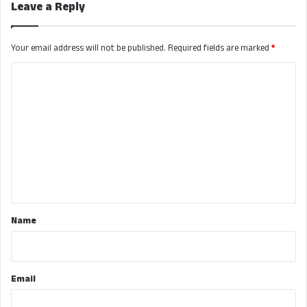
Leave a Reply
Your email address will not be published.
Required fields are marked
*
C
o
m
m
e
n
t
*
Name
Email