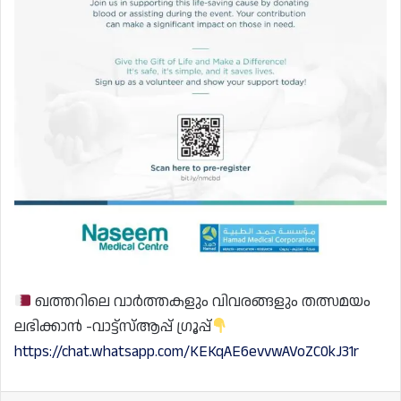
ഖത്തറിലെ വാർത്തകളും വിവരങ്ങളും തത്സമയം
ലഭിക്കാൻ -വാട്ട്സ്ആപ്പ് ഗ്രൂപ്പ്
https://chat.whatsapp.com/KEKqAE6evvwAVoZC0kJ31r