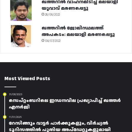
ഖത്തറിൽ വാഹനമിടിച്ച് മലയാളി
യുവാവ് മരണപ്പെട്ടു
26/06/2022
ഖത്തറിൽ ജോലിസ്ഥലത്ത്
അപകടം: മലയാളി മരണപ്പെട്ടു
04/07/2022
Most Viewed Posts
31/08/2023
സെപ്റ്റംബറിലെ ഇന്ധനവില പ്രഖ്യാപിച്ച് ഖത്തർ
എനർജി
11/01/2025
റേസിങ്ങും വാട്ടർ പാർക്കുകളും, വിർച്വൽ
ടൂറിസത്തിൽ പുതിയ അപ്‌ഡേറ്റുകളുമായി