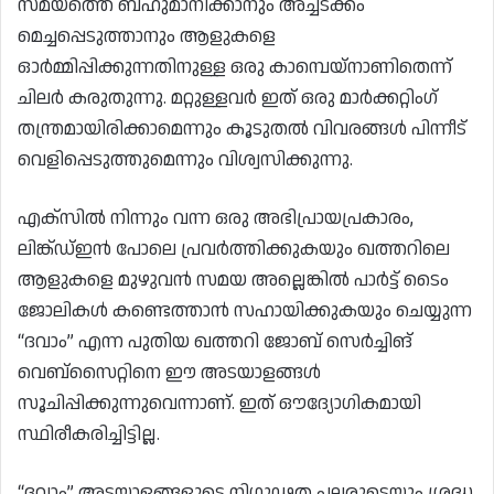
സമയത്തെ ബഹുമാനിക്കാനും അച്ചടക്കം
മെച്ചപ്പെടുത്താനും ആളുകളെ
ഓർമ്മിപ്പിക്കുന്നതിനുള്ള ഒരു കാമ്പെയ്‌നാണിതെന്ന്
ചിലർ കരുതുന്നു. മറ്റുള്ളവർ ഇത് ഒരു മാർക്കറ്റിംഗ്
തന്ത്രമായിരിക്കാമെന്നും കൂടുതൽ വിവരങ്ങൾ പിന്നീട്
വെളിപ്പെടുത്തുമെന്നും വിശ്വസിക്കുന്നു.
എക്‌സിൽ നിന്നും വന്ന ഒരു അഭിപ്രായപ്രകാരം,
ലിങ്ക്ഡ്ഇൻ പോലെ പ്രവർത്തിക്കുകയും ഖത്തറിലെ
ആളുകളെ മുഴുവൻ സമയ അല്ലെങ്കിൽ പാർട്ട് ടൈം
ജോലികൾ കണ്ടെത്താൻ സഹായിക്കുകയും ചെയ്യുന്ന
“ദവാം” എന്ന പുതിയ ഖത്തറി ജോബ് സെർച്ചിങ്
വെബ്‌സൈറ്റിനെ ഈ അടയാളങ്ങൾ
സൂചിപ്പിക്കുന്നുവെന്നാണ്. ഇത് ഔദ്യോഗികമായി
സ്ഥിരീകരിച്ചിട്ടില്ല.
“ദവാം” അടയാളങ്ങളുടെ നിഗൂഢത പലരുടെയും ശ്രദ്ധ