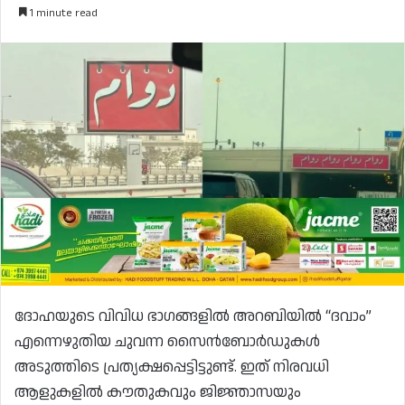
1 minute read
ദോഹയുടെ വിവിധ ഭാഗങ്ങളിൽ അറബിയിൽ “ദവാം”
എന്നെഴുതിയ ചുവന്ന സൈൻബോർഡുകൾ
അടുത്തിടെ പ്രത്യക്ഷപ്പെട്ടിട്ടുണ്ട്. ഇത് നിരവധി
ആളുകളിൽ കൗതുകവും ജിജ്ഞാസയും