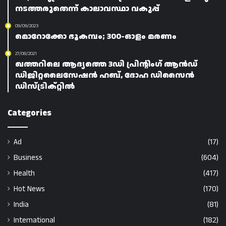
നടത്തരുതെന്ന് കാലാവസ്ഥാ വകുപ്പ്
09/09/2023
മൊറോക്കോ ഭൂകമ്പം; 300-ഓളം മരണം
27/08/2021
ഖത്തറിലെ ആദ്യത്തെ 3ഡി പ്രിന്റിംഗ് ആൻഡ്
ഡിജിറ്റലൈസേഷൻ ഹബ്, ദോഹ ഡിസൈൻ
ഡിസ്ട്രിക്റ്റിൽ
Categories
Ad
(17)
Business
(604)
Health
(417)
Hot News
(170)
India
(81)
International
(182)