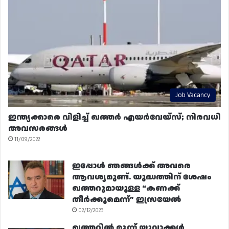
Job Vacancy
ഇന്ത്യക്കാരെ വിളിച്ച് ഖത്തർ എയർവേയ്‌സ്; നിരവധി
അവസരങ്ങൾ
11/09/2022
ഇപ്പോൾ ഞങ്ങൾക്ക് അവരെ
ആവശ്യമുണ്ട്. യുദ്ധത്തിന് ശേഷം
ഖത്തറുമായുള്ള “കണക്ക്
തീർക്കുമെന്ന്” ഇസ്രയേൽ
02/12/2023
ഖത്തറിൽ മൂന്ന് യുവാക്കൾ