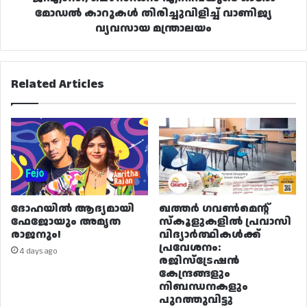
മോഡൽ കാറുകൾ തിരിച്ചുവിളിച്ച് വാണിജ്യ
വ്യവസായ മന്ത്രാലയം
Related Articles
ദോഹയിൽ ആദ്യമായി
ഖത്തർ ഗവൺമെന്റ്
ഫേജോയും അമൃത
സ്കൂളുകളിൽ പ്രവാസി
രാജനും!
വിദ്യാർത്ഥികൾക്ക്
പ്രവേശനം:
4 days ago
രജിസ്ട്രേഷൻ
കേന്ദ്രങ്ങളും
നിബന്ധനകളും
പുറത്തുവിട്ടു