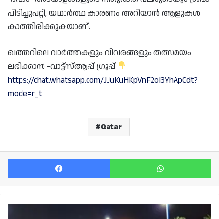
പിടിച്ചുപറ്റി, യഥാർത്ഥ കാരണം അറിയാൻ ആളുകൾ
കാത്തിരിക്കുകയാണ്.
ഖത്തറിലെ വാർത്തകളും വിവരങ്ങളും തത്സമയം
ലഭിക്കാൻ -വാട്ട്സ്ആപ്പ് ഗ്രൂപ്പ്
https://chat.whatsapp.com/JJuKuHKpVnF2oI3YhApCdt?
mode=r_t
Qatar
Facebook
Wh
മാലിന്യങ്ങൾ
കൃത്യമായി