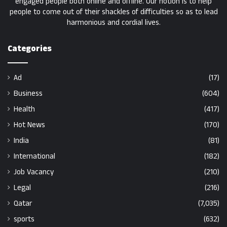
engaged people both online and offline. Our notion is to help
people to come out of their shackles of difficulties so as to lead
harmonious and cordial lives.
Categories
Ad
(17)
Business
(604)
Health
(417)
Hot News
(170)
India
(81)
International
(182)
Job Vacancy
(210)
Legal
(216)
Qatar
(7,035)
sports
(632)