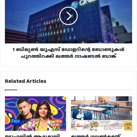
യുഎസ്
ഡോളറിന്റെ
ബോണ്ടുകൾ
പുറത്തിറക്കി
ഖത്തർ
നാഷണൽ
ബാങ്ക്
1 ബില്യൺ യുഎസ് ഡോളറിന്റെ ബോണ്ടുകൾ
പുറത്തിറക്കി ഖത്തർ നാഷണൽ ബാങ്ക്
Related Articles
ദോഹയിൽ ആദ്യമായി
ഖത്തർ ഗവൺമെന്റ്