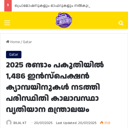
പ്രൊമോഷനുകളും ഓഫറുകളും നൽകുമ്പോൾ ഉപഭോക്താക്കളുടെ അവകാശങ്ങൾ ഉറപ്പാക്കണമെന്ന് ഖത്തർ വാണിജ്യ വ്യവസായ മന്ത്രാലയത്തിന്റെ (MoCI) നിർദ്ദേശം
Menu
Se
Home
/
Qatar
Qatar
2025 രണ്ടാം പകുതിയിൽ
1,486 ഇൻസ്‌പെക്ഷൻ
ക്യാമ്പയിനുകൾ നടത്തി
പരിസ്ഥിതി കാലാവസ്ഥാ
വ്യതിയാന മന്ത്രാലയം
BILAL KT
20/07/2025
Last Updated: 20/07/2025
358