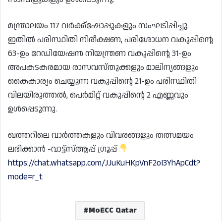
മന്ത്രാലയം 117 വർക്ക്ഷോപ്പുകളും സംഘടിപ്പിച്ചു.
ഇതിൽ പരിസ്ഥിതി നിരീക്ഷണ, പരിശോധന വകുപ്പിന്റെ
63-ഉം റേഡിയേഷൻ നിയന്ത്രണ വകുപ്പിന്റെ 31-ഉം
അപകടകരമായ രാസവസ്തുക്കളും മാലിന്യങ്ങളും
കൈകാര്യം ചെയ്യുന്ന വകുപ്പിന്റെ 21-ഉം പരിസ്ഥിതി
വിലയിരുത്തൽ, പെർമിറ്റ് വകുപ്പിന്റെ 2 എണ്ണവും
ഉൾപ്പെടുന്നു.
ഖത്തറിലെ വാർത്തകളും വിവരങ്ങളും തത്സമയം
ലഭിക്കാൻ -വാട്ട്സ്ആപ്പ് ഗ്രൂപ്പ്
https://chat.whatsapp.com/JJuKuHKpVnF2oI3YhApCdt?
mode=r_t
MoECC Qatar