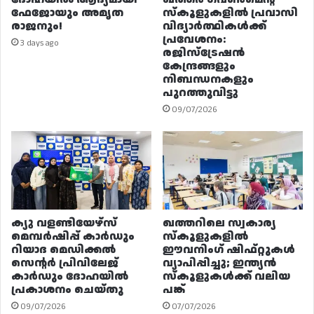
ഫേജോയും അമൃത
സ്കൂളുകളിൽ പ്രവാസി
രാജനും!
വിദ്യാർത്ഥികൾക്ക്
പ്രവേശനം:
3 days ago
രജിസ്ട്രേഷൻ
കേന്ദ്രങ്ങളും
നിബന്ധനകളും
പുറത്തുവിട്ടു
09/07/2026
ക്യു വളണ്ടിയേഴ്‌സ്
ഖത്തറിലെ സ്വകാര്യ
മെമ്പർഷിപ്പ് കാർഡും
സ്കൂളുകളിൽ
റിയാദ മെഡിക്കൽ
ഈവനിംഗ് ഷിഫ്റ്റുകൾ
സെന്റർ പ്രിവിലേജ്
വ്യാപിപ്പിച്ചു; ഇന്ത്യൻ
കാർഡും ദോഹയിൽ
സ്കൂളുകൾക്ക് വലിയ
പ്രകാശനം ചെയ്തു
പങ്ക്
09/07/2026
07/07/2026