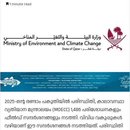
1 minute read
2025-ന്റെ രണ്ടാം പകുതിയിൽ പരിസ്ഥിതി, കാലാവസ്ഥാ
വ്യതിയാന മന്ത്രാലയം (MOECC) 1,486 പരിശോധനകളും
ഫീൽഡ് സന്ദർശനങ്ങളും നടത്തി. വിവിധ വകുപ്പുകൾ
വഴിയാണ് ഈ സന്ദർശനങ്ങൾ നടത്തിയത്. പരിസ്ഥിതി