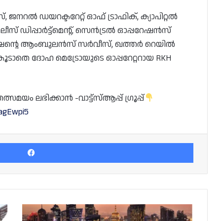
നറൽ ഡയറക്ടറേറ്റ് ഓഫ് ട്രാഫിക്, ക്യാപിറ്റൽ
ീസ് ഡിപ്പാർട്ട്‌മെൻ്റ്, സെൻട്രൽ ഓപ്പറേഷൻസ്
പറേഷൻ്റെ ആംബുലൻസ് സർവീസ്, ഖത്തർ റെയിൽ
കൂടാതെ ദോഹ മെട്രോയുടെ ഓപ്പറേറ്ററായ RKH
യം ലഭിക്കാൻ -വാട്ട്സ്ആപ്പ് ഗ്രൂപ്പ്
dagEwpi5
Facebook
ലോകത്തിലെ
സമ്പന്ന