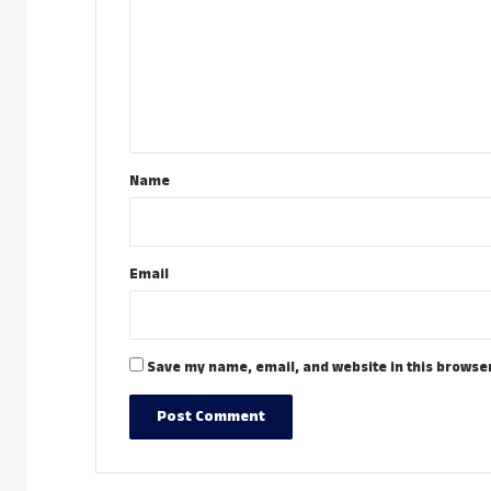
m
m
e
n
t
*
Name
Email
Save my name, email, and website in this browser