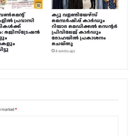
വൺമെന്റ്
ക്യു വളണ്ടിയേഴ്‌സ്
ളിൽ പ്രവാസി
മെമ്പർഷിപ്പ് കാർഡും
ഥികൾക്ക്
റിയാദ മെഡിക്കൽ സെന്റർ
ം: രജിസ്ട്രേഷൻ
പ്രിവിലേജ് കാർഡും
ളും
ദോഹയിൽ പ്രകാശനം
നകളും
ചെയ്തു
ട്ടു
4 weeks ago
re marked
*