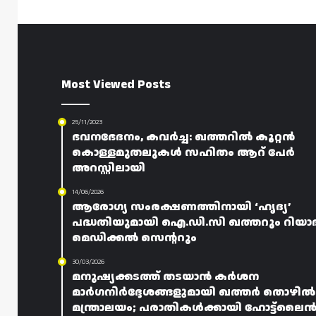
Most Viewed Posts
25/11/2023
ഭവനഭേദനം, കവർച്ച: ഖത്തറിൽ കൂറ്റൻ
കൊള്ളമുതലുകൾ സഹിതം ആറ് പേർ
അറസ്റ്റിലായി
14/06/2026
ആരോഗ്യ സംരക്ഷണത്തിനായി ‘ഹൃദ്യ’
പദ്ധതിയുമായി ഐ.ഡി.സി ഖത്തറും റിയാ
മെഡിക്കൽ സെന്ററും
30/03/2026
മനുഷ്യക്കടത്ത് തടയാൻ കർശന
മാർഗനിർദ്ദേശങ്ങളുമായി ഖത്തർ തൊഴിൽ
മന്ത്രാലയം; പരാതികൾക്കായി ഹോട്ട്‌ലൈ