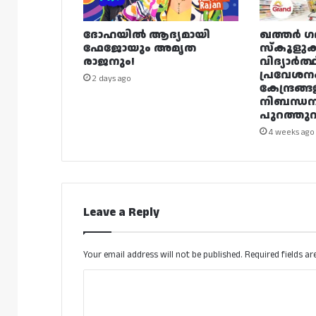
ദോഹയിൽ ആദ്യമായി
ഖത്തർ ഗ
ഫേജോയും അമൃത
സ്കൂളുക
രാജനും!
വിദ്യാർത്
പ്രവേശന
2 days ago
കേന്ദ്രങ്ങ
നിബന്ധ
പുറത്തുവി
4 weeks ago
Leave a Reply
Your email address will not be published.
Required fields a
C
o