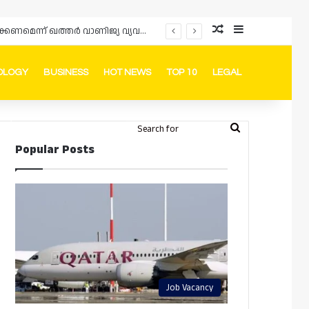
Random Article
Sidebar
അൽ വാബ് ഹെൽത്ത് സെന്ററിലേക്ക് മുതിർന്നവർക്കും കുട്ടികൾക്കുമായുള്ള 24 മണിക്കൂർ അടിയന്തര ചികിത്സാ സേവനങ്ങൾ PHCC വ്യാപിപ്പിച്ചു
OLOGY
BUSINESS
HOT NEWS
TOP 10
LEGAL
ook
stagram
Telegram
Whatsapp
Random Article
Switch skin
Search
Login
Popular Posts
for
Job Vacancy