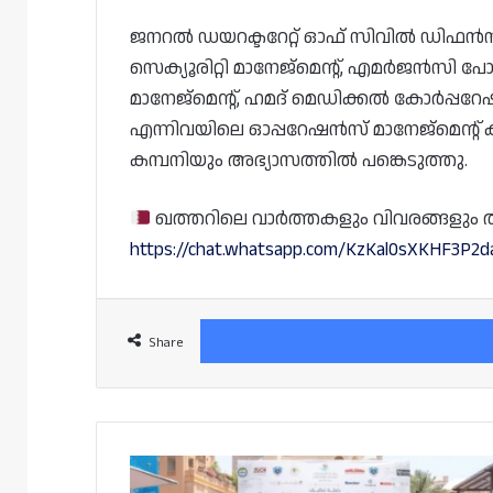
ജനറൽ ഡയറക്ടറേറ്റ് ഓഫ് സിവിൽ ഡിഫൻസ്, ജ
സെക്യൂരിറ്റി മാനേജ്‌മെൻ്റ്, എമർജൻസി പോല
മാനേജ്‌മെൻ്റ്, ഹമദ് മെഡിക്കൽ കോർപ്
എന്നിവയിലെ ഓപ്പറേഷൻസ് മാനേജ്‌മെന്റ് 
കമ്പനിയും അഭ്യാസത്തിൽ പങ്കെടുത്തു.
ഖത്തറിലെ വാർത്തകളും വിവരങ്ങളും തത്സമ
https://chat.whatsapp.com/KzKal0sXKHF3P2
Share
പേൾ
ഐലൻഡിൽ