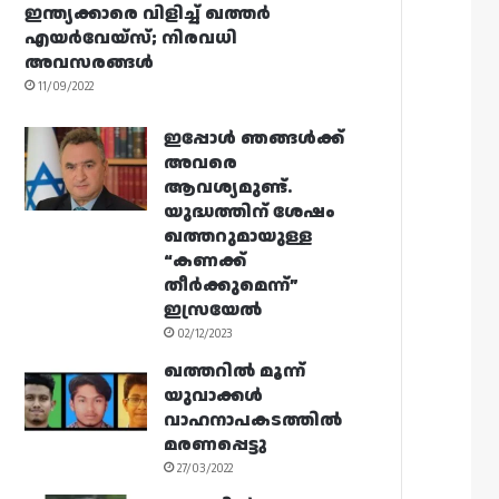
ഇന്ത്യക്കാരെ വിളിച്ച് ഖത്തർ
എയർവേയ്‌സ്; നിരവധി
അവസരങ്ങൾ
11/09/2022
ഇപ്പോൾ ഞങ്ങൾക്ക്
അവരെ
ആവശ്യമുണ്ട്.
യുദ്ധത്തിന് ശേഷം
ഖത്തറുമായുള്ള
“കണക്ക്
തീർക്കുമെന്ന്”
ഇസ്രയേൽ
02/12/2023
ഖത്തറിൽ മൂന്ന്
യുവാക്കൾ
വാഹനാപകടത്തിൽ
മരണപ്പെട്ടു
27/03/2022