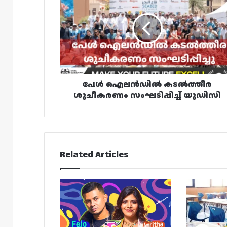
കടൽത്തീര
ശുചീകരണം
സംഘടിപ്പിച്ച്
യുഡിസി
പേൾ ഐലൻഡിൽ കടൽത്തീര
ശുചീകരണം സംഘടിപ്പിച്ച് യുഡിസി
Related Articles