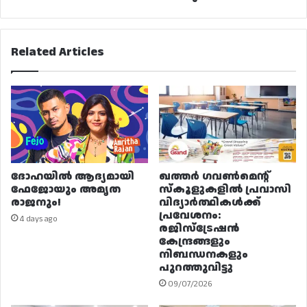
Related Articles
ദോഹയിൽ ആദ്യമായി
ഖത്തർ ഗവൺമെന്റ്
ഫേജോയും അമൃത
സ്കൂളുകളിൽ പ്രവാസി
രാജനും!
വിദ്യാർത്ഥികൾക്ക്
പ്രവേശനം:
4 days ago
രജിസ്ട്രേഷൻ
കേന്ദ്രങ്ങളും
നിബന്ധനകളും
പുറത്തുവിട്ടു
09/07/2026