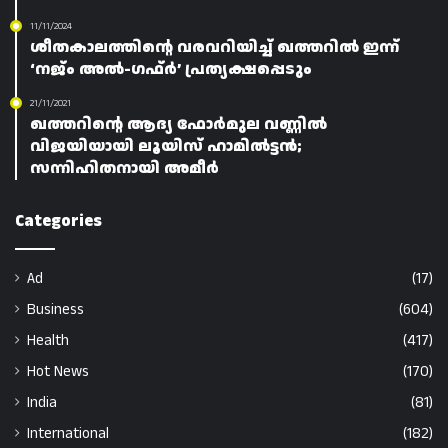
11/11/2024
ശീതകാലത്തിന്റെ വരവറിയിച്ച് ഖത്തറിൽ ഇന്ന്
‘നജ്ം അൽ-ഗഫ്ർ’ പ്രത്യക്ഷപ്പെടും
21/11/2021
ഖത്തറിന്റെ ആദ്യ ഫോർമുല വണ്ണിൽ
വിജയിയായി ലൂയിസ് ഹാമിൽട്ടൻ;
സന്നിഹിതനായി അമീർ
Categories
Ad
(17)
Business
(604)
Health
(417)
Hot News
(170)
India
(81)
International
(182)