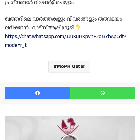
പ്രശ്‌നങ്ങൾ റിപ്പോർട്ട് ചെയ്യാം.
ഖത്തറിലെ വാർത്തകളും വിവരങ്ങളും തത്സമയം
ലഭിക്കാൻ -വാട്ട്സ്ആപ്പ് ഗ്രൂപ്പ്
https://chat.whatsapp.com/JJuKuHKpVnF2oI3YhApCdt?
mode=r_t
MoPH Qatar
Facebook
Wh
"ടു
ഹൂം
ഇറ്റ്
മെയ്