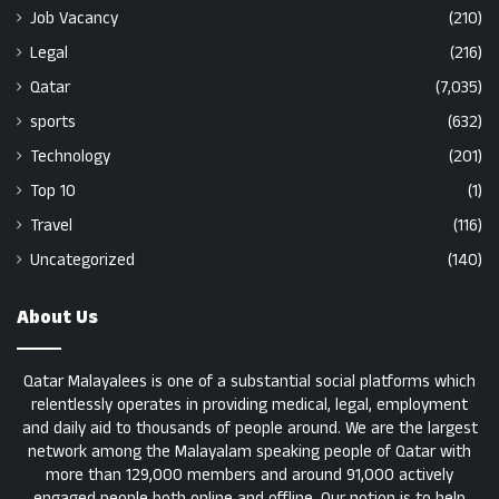
Job Vacancy
(210)
Legal
(216)
Qatar
(7,035)
sports
(632)
Technology
(201)
Top 10
(1)
Travel
(116)
Uncategorized
(140)
About Us
Qatar Malayalees is one of a substantial social platforms which
relentlessly operates in providing medical, legal, employment
and daily aid to thousands of people around. We are the largest
network among the Malayalam speaking people of Qatar with
more than 129,000 members and around 91,000 actively
engaged people both online and offline. Our notion is to help