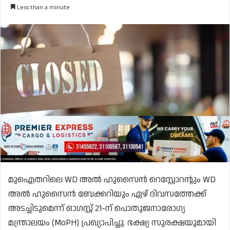
Less than a minute
മുഐതറിലെ WD അൽ ഹുസൈൻ റെസ്റ്റോറന്റും WD
അൽ ഹുസൈൻ ബേക്കറിയും ഏഴ് ദിവസത്തേക്ക്
അടച്ചിടുമെന്ന് ഓഗസ്റ്റ് 21-ന് പൊതുജനാരോഗ്യ
മന്ത്രാലയം (MoPH) പ്രഖ്യാപിച്ചു. ഭക്ഷ്യ സുരക്ഷയുമായി