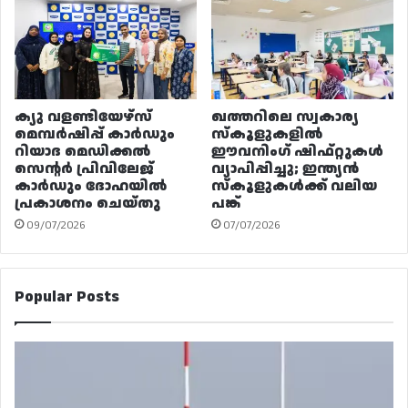
ക്യു വളണ്ടിയേഴ്‌സ്
ഖത്തറിലെ സ്വകാര്യ
മെമ്പർഷിപ്പ് കാർഡും
സ്കൂളുകളിൽ
റിയാദ മെഡിക്കൽ
ഈവനിംഗ് ഷിഫ്റ്റുകൾ
സെന്റർ പ്രിവിലേജ്
വ്യാപിപ്പിച്ചു; ഇന്ത്യൻ
കാർഡും ദോഹയിൽ
സ്കൂളുകൾക്ക് വലിയ
പ്രകാശനം ചെയ്തു
പങ്ക്
09/07/2026
07/07/2026
Popular Posts