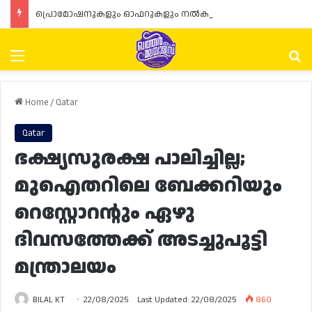
പ്രൊമോഷനുകളും ഓഫറുകളും നൽകുമ്പോൾ ഉപഭോക്താക്കളുടെ അവകാശങ്ങൾ ഉറപ്പാക്കണമെന്ന് ഖത്തർ വാണിജ്യ വ്യവസായ മന്ത്രാലയത്തിന്റെ (MoCI) നിർദ്ദേശം
Menu
Se
Home
/
Qatar
Qatar
ഭക്ഷ്യസുരക്ഷ പാലിച്ചില്ല;
മുഐതറിലെ ബേക്കറിയും
റെസ്റ്റോറന്റും ഏഴു
ദിവസത്തേക്ക് അടച്ചുപൂട്ടി
മന്ത്രാലയം
BILAL KT
22/08/2025
Last Updated: 22/08/2025
860