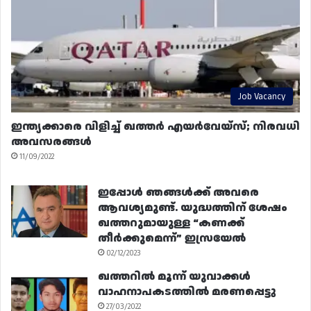
Job Vacancy
ഇന്ത്യക്കാരെ വിളിച്ച് ഖത്തർ എയർവേയ്‌സ്; നിരവധി
അവസരങ്ങൾ
11/09/2022
ഇപ്പോൾ ഞങ്ങൾക്ക് അവരെ
ആവശ്യമുണ്ട്. യുദ്ധത്തിന് ശേഷം
ഖത്തറുമായുള്ള “കണക്ക്
തീർക്കുമെന്ന്” ഇസ്രയേൽ
02/12/2023
ഖത്തറിൽ മൂന്ന് യുവാക്കൾ
വാഹനാപകടത്തിൽ മരണപ്പെട്ടു
27/03/2022