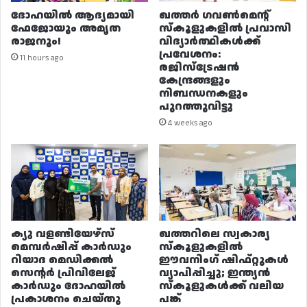
ദോഹയിൽ ആദ്യമായി
ഖത്തർ ഗവൺമെന്റ്
ഫേജോയും അമൃത
സ്കൂളുകളിൽ പ്രവാസി
രാജനും!
വിദ്യാർത്ഥികൾക്ക്
പ്രവേശനം:
11 hours ago
രജിസ്ട്രേഷൻ
കേന്ദ്രങ്ങളും
നിബന്ധനകളും
പുറത്തുവിട്ടു
4 weeks ago
ക്യു വളണ്ടിയേഴ്‌സ്
ഖത്തറിലെ സ്വകാര്യ
മെമ്പർഷിപ്പ് കാർഡും
സ്കൂളുകളിൽ
റിയാദ മെഡിക്കൽ
ഈവനിംഗ് ഷിഫ്റ്റുകൾ
സെന്റർ പ്രിവിലേജ്
വ്യാപിപ്പിച്ചു; ഇന്ത്യൻ
കാർഡും ദോഹയിൽ
സ്കൂളുകൾക്ക് വലിയ
പ്രകാശനം ചെയ്തു
പങ്ക്