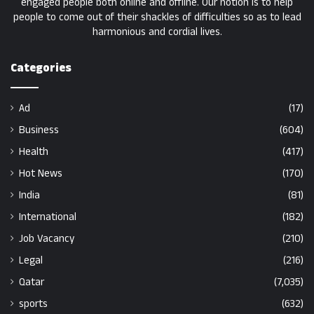
engaged people both online and offline. Our notion is to help
people to come out of their shackles of difficulties so as to lead
harmonious and cordial lives.
Categories
Ad
(17)
Business
(604)
Health
(417)
Hot News
(170)
India
(81)
International
(182)
Job Vacancy
(210)
Legal
(216)
Qatar
(7,035)
sports
(632)