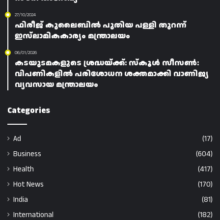
27/10/2024
ഫിരീജ് കുലൈബിൽ പുതിയ പള്ളി തുറന്ന്
ഇസ്‌ലാമികകാര്യം മന്ത്രാലയം
06/01/2026
കടയുടമകളുടെ ശ്രദ്ധയ്ക്ക്: സ്കൂൾ സീസൺ:
വിപണികളിൽ പരിശോധന ശക്തമാക്കി വാണിജ്യ
വ്യവസായ മന്ത്രാലയം
Categories
Ad
(17)
Business
(604)
Health
(417)
Hot News
(170)
India
(81)
International
(182)