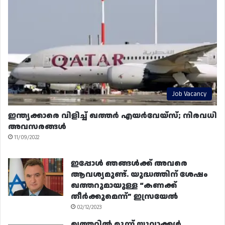
Job Vacancy
ഇന്ത്യക്കാരെ വിളിച്ച് ഖത്തർ എയർവേയ്‌സ്; നിരവധി
അവസരങ്ങൾ
11/09/2022
ഇപ്പോൾ ഞങ്ങൾക്ക് അവരെ
ആവശ്യമുണ്ട്. യുദ്ധത്തിന് ശേഷം
ഖത്തറുമായുള്ള “കണക്ക്
തീർക്കുമെന്ന്” ഇസ്രയേൽ
02/12/2023
ഖത്തറിൽ മൂന്ന് യുവാക്കൾ