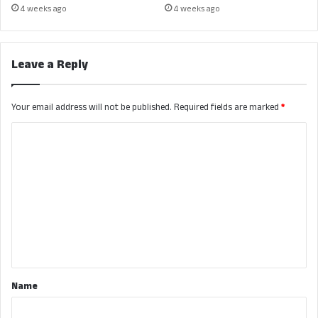
4 weeks ago
4 weeks ago
Leave a Reply
Your email address will not be published.
Required fields are marked
*
C
o
m
m
e
n
t
*
Name