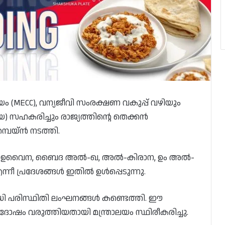
യം (MECC), വന്യജീവി സംരക്ഷണ വകുപ്പ് വഴിയും
) സഹകരിച്ചും രാജ്യത്തിന്റെ തെക്കൻ
പെയ്ൻ നടത്തി.
്, ഉം ഉവൈന, ബൈദ അൽ-ഖ, അൽ-കിരാന, ഉം അൽ-
 പ്രദേശങ്ങൾ ഇതിൽ ഉൾപ്പെടുന്നു.
രവധി പരിസ്ഥിതി ലംഘനങ്ങൾ കണ്ടെത്തി. ഈ
് ദോഷം വരുത്തിയതായി മന്ത്രാലയം സ്ഥിരീകരിച്ചു.