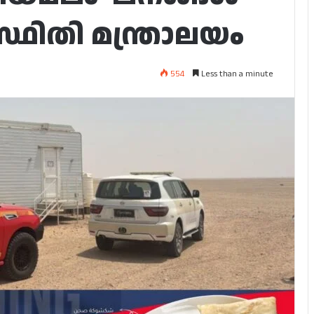
്ഥിതി മന്ത്രാലയം
554
Less than a minute