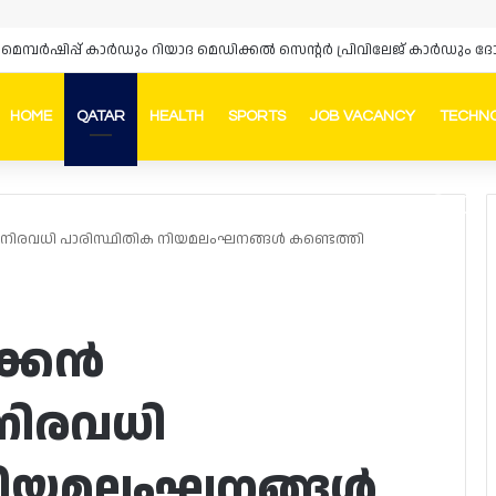
HOME
QATAR
HEALTH
SPORTS
JOB VACANCY
TECHN
Faceb
In
ൽ നിരവധി പാരിസ്ഥിതിക നിയമലംഘനങ്ങൾ കണ്ടെത്തി
ക്കൻ
നിരവധി
 നിയമലംഘനങ്ങൾ