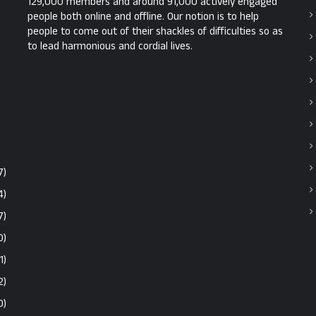
129,000 members and around 91,000 actively engaged
people both online and offline. Our notion is to help
people to come out of their shackles of difficulties so as
to lead harmonious and cordial lives.
7)
4)
7)
0)
1)
2)
0)