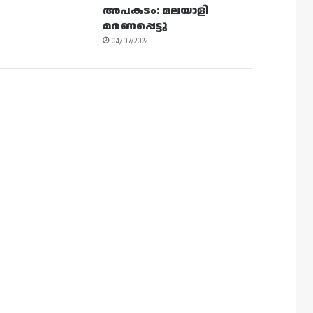
അപകടം: മലയാളി
മരണപ്പെട്ടു
04/07/2022