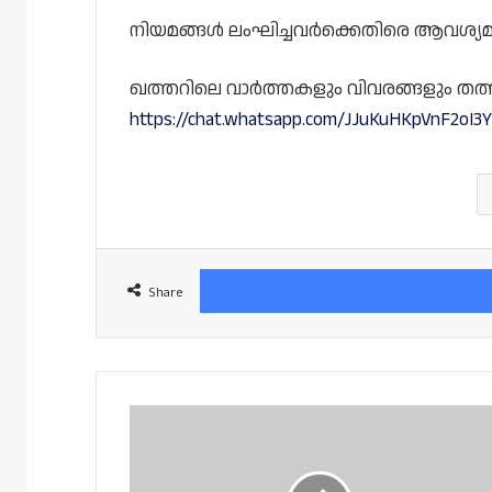
നിയമങ്ങൾ ലംഘിച്ചവർക്കെതിരെ ആവശ്യമായ 
ഖത്തറിലെ വാർത്തകളും വിവരങ്ങളും തത്സമയം
https://chat.whatsapp.com/JJuKuHKpVnF2oI3
Share
ഖത്തർ
കസ്റ്റംസിന്റെ
പേരിൽ
സൈബർ