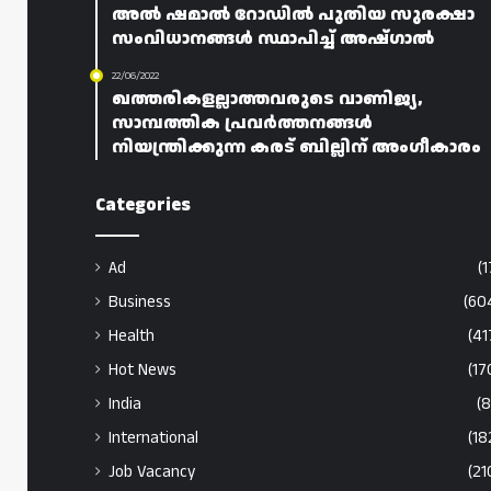
അൽ ഷമാൽ റോഡിൽ പുതിയ സുരക്ഷാ
സംവിധാനങ്ങൾ സ്ഥാപിച്ച് അഷ്ഗാൽ
22/06/2022
ഖത്തരികളല്ലാത്തവരുടെ വാണിജ്യ,
സാമ്പത്തിക പ്രവർത്തനങ്ങൾ
നിയന്ത്രിക്കുന്ന കരട് ബില്ലിന് അംഗീകാരം
Categories
Ad
(1
Business
(60
Health
(41
Hot News
(17
India
(8
International
(18
Job Vacancy
(21