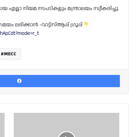
എല്ലാ നിയമ നടപടികളും മന്ത്രാലയം സ്വീകരിച്ചു.
 ലഭിക്കാൻ -വാട്ട്സ്ആപ്പ് ഗ്രൂപ്പ്
YhApCdt?mode=r_t
MECC
Facebook
പാകിസ്ഥാനി
മാമ്പഴങ്ങൾക്കു
വേണ്ടി
സന്ദർശകർ