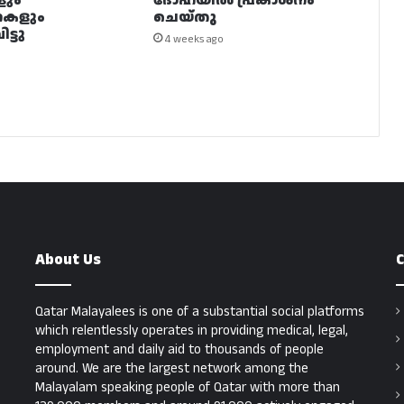
ളും
ദോഹയിൽ പ്രകാശനം
നകളും
ചെയ്തു
ട്ടു
4 weeks ago
About Us
C
Qatar Malayalees is one of a substantial social platforms
which relentlessly operates in providing medical, legal,
employment and daily aid to thousands of people
around. We are the largest network among the
Malayalam speaking people of Qatar with more than