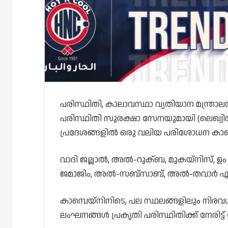
പരിസ്ഥിതി, കാലാവസ്ഥാ വ്യതിയാന മന്ത്രാല
പരിസ്ഥിതി സുരക്ഷാ സേനയുമായി (ലെഖ്വിയ
പ്രദേശങ്ങളിൽ ഒരു വലിയ പരിശോധന കാമ്
വാദി ജല്ലാൽ, അൽ-റുക്ബ, മുകയ്‌നിസ
ജമാജിം, അൽ-സബ്‌സാബ്, അൽ-തവാർ എന്നീ
കാമ്പെയ്‌നിനിടെ, പല സ്ഥലങ്ങളിലും നി
ലംഘനങ്ങൾ പ്രകൃതി പരിസ്ഥിതിക്ക് നേരിട്ട