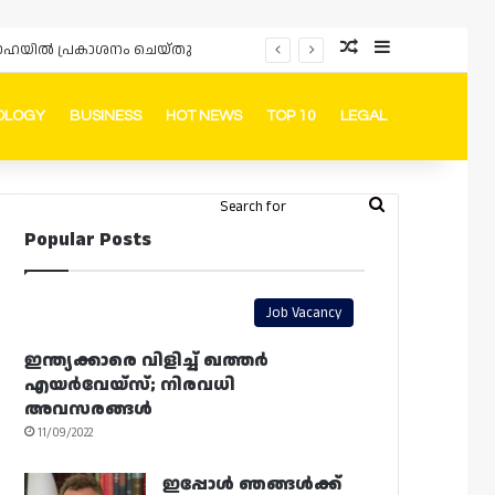
Random Article
Sidebar
പ്രൊമോഷനുകളും ഓഫറുകളും നൽകുമ്പോൾ ഉപഭോക്താക്കളുടെ അവകാശങ്ങൾ ഉറപ്പാക്കണമെന്ന് ഖത്തർ വാണിജ്യ വ്യവസായ മന്ത്രാലയത്തിന്റെ (MoCI) നിർദ്ദേശം
OLOGY
BUSINESS
HOT NEWS
TOP 10
LEGAL
ook
stagram
Telegram
Whatsapp
Random Article
Switch skin
Search
Login
Popular Posts
for
Job Vacancy
ഇന്ത്യക്കാരെ വിളിച്ച് ഖത്തർ
എയർവേയ്‌സ്; നിരവധി
അവസരങ്ങൾ
11/09/2022
ഇപ്പോൾ ഞങ്ങൾക്ക്