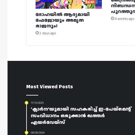
കേന്ദ്രങ്ങ
നിബന്ധ
പുറത്തുവി
ദോഹയിൽ ആദ്യമായി
4 weeks ago
ഫേജോയും അമൃത
രാജനും!
2 days ago
Most Viewed Posts
17/10/2025
‘ക്ലാർന’യുമായി സഹകരിച്ച് ഇ-പേയ്‌മെന്റ്
സംവിധാനം ഒരുക്കാൻ ഖത്തർ
എയർവേയ്‌സ്
08/06/2024