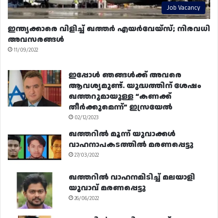
Job Vacancy
ഇന്ത്യക്കാരെ വിളിച്ച് ഖത്തർ എയർവേയ്‌സ്; നിരവധി
അവസരങ്ങൾ
11/09/2022
ഇപ്പോൾ ഞങ്ങൾക്ക് അവരെ
ആവശ്യമുണ്ട്. യുദ്ധത്തിന് ശേഷം
ഖത്തറുമായുള്ള “കണക്ക്
തീർക്കുമെന്ന്” ഇസ്രയേൽ
02/12/2023
ഖത്തറിൽ മൂന്ന് യുവാക്കൾ
വാഹനാപകടത്തിൽ മരണപ്പെട്ടു
27/03/2022
ഖത്തറിൽ വാഹനമിടിച്ച് മലയാളി
യുവാവ് മരണപ്പെട്ടു
26/06/2022