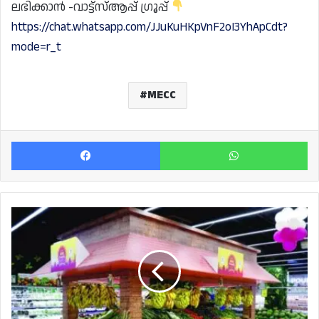
ലഭിക്കാൻ -വാട്ട്സ്ആപ്പ് ഗ്രൂപ്പ്
https://chat.whatsapp.com/JJuKuHKpVnF2oI3YhApCdt?
mode=r_t
MECC
Facebook
Wh
റവാബി
ഗ്രൂപ്പിന്റെ
'ദി
ഗ്രേറ്റ്
ഇന്ത്യൻ
ഫെസ്റ്റിവൽ'
ഇസ്‌ഗവ
ഹൈപ്പർമാർക്കറ്റിൽ