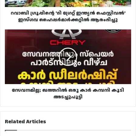
ആരംഭിച്ചു
റവാബി ഗ്രൂപ്പിന്റെ 'ദി ഗ്രേറ്റ് ഇന്ത്യൻ ഫെസ്റ്റിവൽ'
ഇസ്‌ഗവ ഹൈപ്പർമാർക്കറ്റിൽ ആരംഭിച്ചു
സേവനമില്ല;
ഖത്തറിൽ
ഒരു
കാർ
കമ്പനി
കൂടി
അടച്ചുപൂട്ടി
സേവനമില്ല; ഖത്തറിൽ ഒരു കാർ കമ്പനി കൂടി
അടച്ചുപൂട്ടി
Related Articles