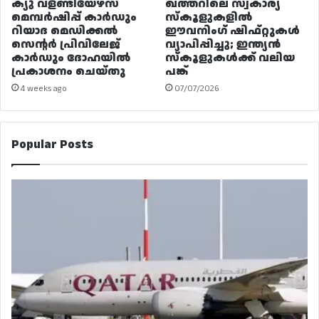
ക്യു വളണ്ടിയേഴ്‌സ്
ഖത്തറിലെ സ്വകാര്യ
മെമ്പർഷിപ്പ് കാർഡും
സ്കൂളുകളിൽ
റിയാദ മെഡിക്കൽ
ഈവനിംഗ് ഷിഫ്റ്റുകൾ
സെന്റർ പ്രിവിലേജ്
വ്യാപിപ്പിച്ചു; ഇന്ത്യൻ
കാർഡും ദോഹയിൽ
സ്കൂളുകൾക്ക് വലിയ
പ്രകാശനം ചെയ്തു
പങ്ക്
4 weeks ago
07/07/2026
Popular Posts