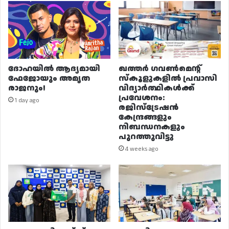
ദോഹയിൽ ആദ്യമായി
ഖത്തർ ഗവൺമെന്റ്
ഫേജോയും അമൃത
സ്കൂളുകളിൽ പ്രവാസി
രാജനും!
വിദ്യാർത്ഥികൾക്ക്
പ്രവേശനം:
1 day ago
രജിസ്ട്രേഷൻ
കേന്ദ്രങ്ങളും
നിബന്ധനകളും
പുറത്തുവിട്ടു
4 weeks ago