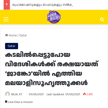
പ്രൊമോഷനുകളും ഓഫറുകളും നൽകുമ്പോൾ ഉപഭോക്താക്കളുടെ അവകാശങ്ങൾ ഉറപ്പാക്കണമെന്ന് ഖത്തർ വാണിജ്യ വ്യവസായ മന്ത്രാലയത്തിന്റെ (MoCI) നിർദ്ദേശം
Menu
Se
Home
/
Qatar
Qatar
കടലിൽപ്പെട്ടുപോയ
വിദേശികൾക്ക് രക്ഷയായത്
‘ജാങ്കോ’യിൽ എത്തിയ
മലയാളിസുഹൃത്തുക്കൾ
BILAL KT
01/06/2021
Last Updated: 01/06/2021
2,415
Less than a minute