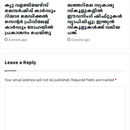
ക്യു വളണ്ടിയേഴ്‌സ്
ഖത്തറിലെ സ്വകാര്യ
മെമ്പർഷിപ്പ് കാർഡും
സ്കൂളുകളിൽ
റിയാദ മെഡിക്കൽ
ഈവനിംഗ് ഷിഫ്റ്റുകൾ
സെന്റർ പ്രിവിലേജ്
വ്യാപിപ്പിച്ചു; ഇന്ത്യൻ
കാർഡും ദോഹയിൽ
സ്കൂളുകൾക്ക് വലിയ
പ്രകാശനം ചെയ്തു
പങ്ക്
4 weeks ago
4 weeks ago
Leave a Reply
Your email address will not be published.
Required fields are marked
*
C
o
m
m
e