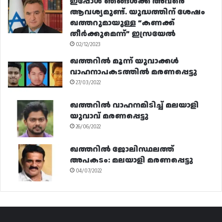
ഇപ്പോൾ ഞങ്ങൾക്ക് അവരെ
ആവശ്യമുണ്ട്. യുദ്ധത്തിന് ശേഷം
ഖത്തറുമായുള്ള “കണക്ക്
തീർക്കുമെന്ന്” ഇസ്രയേൽ
02/12/2023
ഖത്തറിൽ മൂന്ന് യുവാക്കൾ
വാഹനാപകടത്തിൽ മരണപ്പെട്ടു
27/03/2022
ഖത്തറിൽ വാഹനമിടിച്ച് മലയാളി
യുവാവ് മരണപ്പെട്ടു
26/06/2022
ഖത്തറിൽ ജോലിസ്ഥലത്ത്
അപകടം: മലയാളി മരണപ്പെട്ടു
04/07/2022