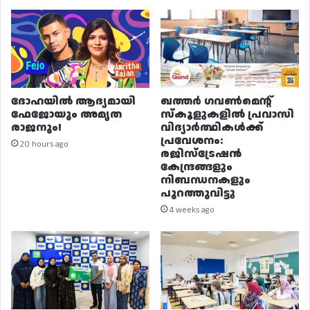
ദോഹയിൽ ആദ്യമായി
ഖത്തർ ഗവൺമെന്റ്
ഫേജോയും അമൃത
സ്കൂളുകളിൽ പ്രവാസി
രാജനും!
വിദ്യാർത്ഥികൾക്ക്
പ്രവേശനം:
20 hours ago
രജിസ്ട്രേഷൻ
കേന്ദ്രങ്ങളും
നിബന്ധനകളും
പുറത്തുവിട്ടു
4 weeks ago