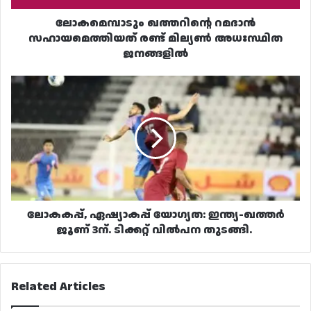
ലോകമെമ്പാടും ഖത്തറിന്റെ റമദാൻ
സഹായമെത്തിയത് രണ്ട് മില്യൺ അധഃസ്ഥിത
ജനങ്ങളിൽ
ലോകകപ്പ്,
ഏഷ്യാകപ്പ്
യോഗ്യത:
ഇന്ത്യ-
ഖത്തർ
ജൂണ്
3ന്.
ടിക്കറ്റ്
വിൽപന
തുടങ്ങി.
ലോകകപ്പ്, ഏഷ്യാകപ്പ് യോഗ്യത: ഇന്ത്യ-ഖത്തർ
ജൂണ് 3ന്. ടിക്കറ്റ് വിൽപന തുടങ്ങി.
Related Articles