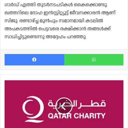
ഗാർഡ് എത്തി തുടർനടപടികൾ കൈക്കൊണ്ടു.
ഖത്തറിലെ ദോഹ ഇൻസ്റ്റിറ്റ്യൂട്ട് ജീവനക്കാരൻ ആണ്
സിജു. രണ്ടാഴ്ച്ച മുൻപും സമാനമായി കടലിൽ
അപകടത്തിൽ പെട്ടവരെ രക്ഷിക്കാൻ തങ്ങൾക്ക്
സാധിച്ചിട്ടുണ്ടെന്നു അദ്ദേഹം പറഞ്ഞു.
Facebook
Wh
ലോകമെമ്പാടും
ഖത്തറിന്റെ
റമദാൻ
സഹായമെത്തിയത്
രണ്ട്
മില്യൺ
അധഃസ്ഥിത
ജനങ്ങളിൽ