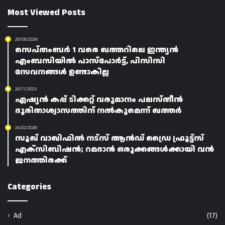
Most Viewed Posts
29/08/2024
സെപ്‌തംബർ 1 വരെ ഖത്തറിലെ ഇന്ത്യൻ
എംബസിയിൽ പാസ്പോർട്ട്, പിസിസി
സേവനങ്ങൾ ഉണ്ടാകില്ല
20/11/2023
ഏഷ്യൻ കപ്പ് ടിക്കറ്റ് വരുമാനം പലസ്തീൻ
ദുരിതാശ്വാസത്തിന് നൽകുമെന്ന് ഖത്തർ
24/02/2026
സൂഖ് വാഖിഫിൽ നട്‌സ് ആൻഡ് ഡ്രൈ ഫ്രൂട്ട്‌സ്
എക്‌സിബിഷൻ; റമദാൻ ഒരുക്കങ്ങൾക്കായി വൻ
ജനത്തിരക്ക്
Categories
Ad
(17)