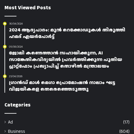
Most Viewed Posts
30/04/2024
2024 ആദ്യപാദം: മുൻ റെക്കോഡുകൾ തിരുത്തി
ഹമദ് എയർപോർട്ട്
05/08/2024
ജോലി കണ്ടെത്താൻ സഹായിക്കുന്ന, AI
സാങ്കേതികവിദ്യയിൽ പ്രവർത്തിക്കുന്ന പുതിയ
പ്ലാറ്റ്‌ഫോം പ്രഖ്യാപിച്ച് തൊഴിൽ മന്ത്രാലയം
23/04/2026
ഗ്രാൻഡ് മാൾ മെഗാ പ്രൊമോഷൻ നാലാം ഘട്ട
വിജയികളെ തെരെഞ്ഞെടുത്തു
Categories
Ad
(17)
Business
(604)