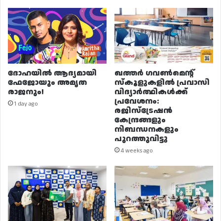
ദോഹയിൽ ആദ്യമായി
ഖത്തർ ഗവൺമെന്റ്
ഫേജോയും അമൃത
സ്കൂളുകളിൽ പ്രവാസി
രാജനും!
വിദ്യാർത്ഥികൾക്ക്
പ്രവേശനം:
1 day ago
രജിസ്ട്രേഷൻ
കേന്ദ്രങ്ങളും
നിബന്ധനകളും
പുറത്തുവിട്ടു
4 weeks ago