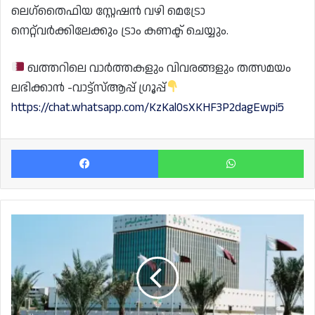
ലെഗ്തൈഫിയ സ്റ്റേഷൻ വഴി മെട്രോ
നെറ്റ്‌വർക്കിലേക്കും ട്രാം കണക്ട് ചെയ്യും.
ഖത്തറിലെ വാർത്തകളും വിവരങ്ങളും തത്സമയം
ലഭിക്കാൻ -വാട്ട്സ്ആപ്പ് ഗ്രൂപ്പ്
https://chat.whatsapp.com/KzKal0sXKHF3P2dagEwpi5
Facebook
Wh
ധനകാര്യ
സ്ഥാപനങ്ങൾക്ക്
ഈദ്
അവധി
പ്രഖ്യാപിച്ച്
സെൻട്രൽ
ബാങ്ക്