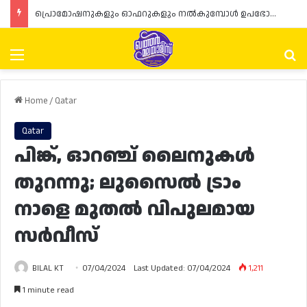
പ്രൊമോഷനുകളും ഓഫറുകളും നൽകുമ്പോൾ ഉപഭോക്താക്കളുടെ അവകാശങ്ങൾ ഉറപ്പാക്കണമെന്ന് ഖത്തർ വാണിജ്യ വ്യവസായ മന്ത്രാലയത്തിന്റെ (MoCI) നിർദ്ദേശം
Menu
Se
Home
/
Qatar
Qatar
പിങ്ക്, ഓറഞ്ച് ലൈനുകൾ
തുറന്നു; ലുസൈൽ ട്രാം
നാളെ മുതൽ വിപുലമായ
സർവീസ്
BILAL KT
07/04/2024
Last Updated: 07/04/2024
1,211
1 minute read