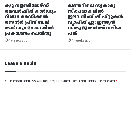
ക്യു വളണ്ടിയേഴ്‌സ്
ഖത്തറിലെ സ്വകാര്യ
മെമ്പർഷിപ്പ് കാർഡും
സ്കൂളുകളിൽ
റിയാദ മെഡിക്കൽ
ഈവനിംഗ് ഷിഫ്റ്റുകൾ
സെന്റർ പ്രിവിലേജ്
വ്യാപിപ്പിച്ചു; ഇന്ത്യൻ
കാർഡും ദോഹയിൽ
സ്കൂളുകൾക്ക് വലിയ
പ്രകാശനം ചെയ്തു
പങ്ക്
4 weeks ago
4 weeks ago
Leave a Reply
Your email address will not be published.
Required fields are marked
*
C
o
m
m
e