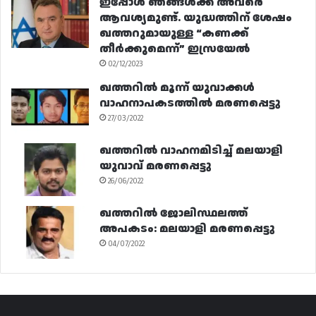
ഇപ്പോൾ ഞങ്ങൾക്ക് അവരെ
ആവശ്യമുണ്ട്. യുദ്ധത്തിന് ശേഷം
ഖത്തറുമായുള്ള “കണക്ക്
തീർക്കുമെന്ന്” ഇസ്രയേൽ
02/12/2023
ഖത്തറിൽ മൂന്ന് യുവാക്കൾ
വാഹനാപകടത്തിൽ മരണപ്പെട്ടു
27/03/2022
ഖത്തറിൽ വാഹനമിടിച്ച് മലയാളി
യുവാവ് മരണപ്പെട്ടു
26/06/2022
ഖത്തറിൽ ജോലിസ്ഥലത്ത്
അപകടം: മലയാളി മരണപ്പെട്ടു
04/07/2022