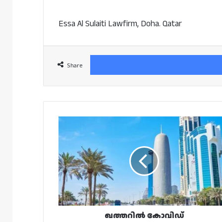
Essa Al Sulaiti Lawfirm, Doha. Qatar
Share
ഖത്തറിൽ
കോവിഡ്
നിയന്ത്രണങ്ങളിൽ
ഇളവ്;
തുറന്ന
പൊതുസ്ഥലങ്ങളിൽ
മാസ്‌ക്
നിർബന്ധമല്ല
ഖത്തറിൽ കോവിഡ്