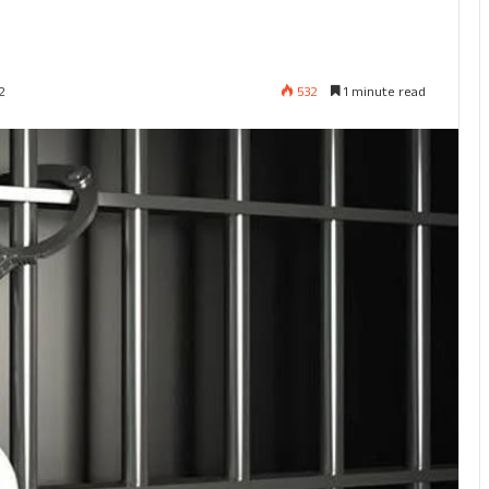
532
1 minute read
2