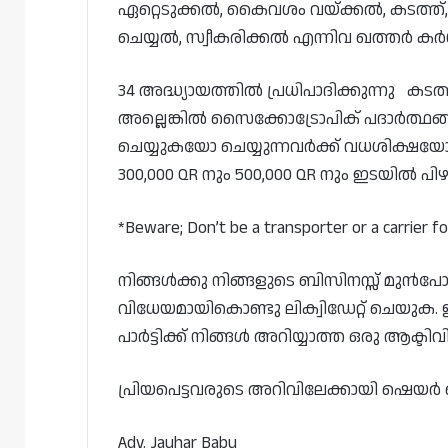
ഏറ്റെടുക്കൽ, കൈവശം വയ്ക്കൽ, കടത്ത്
ചെയ്യൽ, സ്വീകരിക്കൽ എന്നിവ ഖത്തർ കർശന
34 അദ്ധ്യായത്തിൽ പ്രധിപാദിക്കുന്നു കടത
അല്ലെങ്കിൽ സൈക്കോട്രോപിക് പദാർത്ഥങ
ചെയ്യുകയോ ചെയ്യുന്നവർക്ക് വധശിക്ഷയോ ജ
300,000 QR നും 500,000 QR നും ഇടയിൽ പിഴ
*Beware; Don’t be a transporter or a carrier for 
നിങ്ങൾക്കു നിങ്ങളുടെ ബിസിനസ്സ് മുൻപോ
വിധേയമായികൊണ്ടു ലിക്വിഡേറ്റ് ചെയുക. 
പാർട്ടിക്ക് നിങ്ങൾ അറിയ്യാത്ത ഒരു ആക്ടിവ
പ്രിയപെട്ടവരുടെ അറിവിലേക്കായി ഷെയർ ചെ
Adv. Jauhar Babu