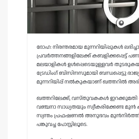
ദോഹ: നിരന്തരമായ മുന്നറിയിപ്പുകൾ ലഭിച്ച
പ്രവർത്തനങ്ങളിലേക്ക് കബളിക്കപ്പെട്ട് 
മലയാളികൾ ഉൾപ്പെടെയുള്ളവർ തുടരുകയാ
ട്രേഡിംഗ് ബിസിനസുമായി ബന്ധപ്പെട്ടു രാജ്യത്ത
മുന്നറിയിപ്പ് നൽകുകയാണ് ഖത്തറിൽ അഭി
ഖത്തറിലേക്ക്, വസ്തുവകകൾ ഇറക്കുമത
വഞ്ചനാ സാധ്യതയും സ്വീകരിക്കേണ്ട മ
സ്വന്തം പ്രഫഷണൽ അനുഭവം മുൻനിർത്തി, 
പങ്കുവച്ച പോസ്റ്റിലൂടെ.