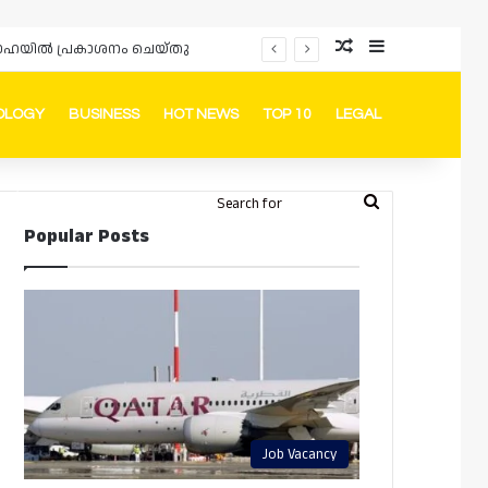
Random Article
Sidebar
പ്രൊമോഷനുകളും ഓഫറുകളും നൽകുമ്പോൾ ഉപഭോക്താക്കളുടെ അവകാശങ്ങൾ ഉറപ്പാക്കണമെന്ന് ഖത്തർ വാണിജ്യ വ്യവസായ മന്ത്രാലയത്തിന്റെ (MoCI) നിർദ്ദേശം
OLOGY
BUSINESS
HOT NEWS
TOP 10
LEGAL
ook
stagram
Telegram
Whatsapp
Random Article
Switch skin
Search
Login
Popular Posts
for
Job Vacancy