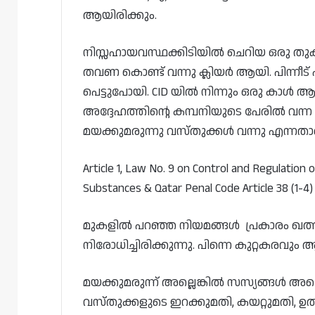
ആയിരിക്കും.
നിസ്സഹായവസ്ഥക്കിടിയിൽ ചെറിയ ഒരു തുകകു
തവണ കൊണ്ട് വന്നു ക്ലിയർ ആയി. പിന്
പെട്ടുപോയി. CID യിൽ നിന്നും ഒരു കാൾ ആണ് വന
അദ്ദേഹത്തിന്റെ കമ്പനിയുടെ പേരിൽ വന്ന 
മയക്കുമരുന്നു വസ്തുക്കൾ വന്നു എന്നതാണ്
Article 1, Law No. 9 on Control and Regulatio
Substances & Qatar Penal Code Article 38 (1-4
മുകളിൽ പറഞ്ഞ നിയമങ്ങൾ പ്രകാരം ഖത്തർ 
നിരോധിച്ചിരിക്കുന്നു. പിന്നെ കുറ്റകരവും
മയക്കുമരുന്ന് അല്ലെങ്കിൽ സസ്യങ്ങൾ 
വസ്തുക്കളുടെ ഇറക്കുമതി, കയറ്റുമതി, ഉൽ