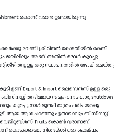
 Shipment കൊണ്ട് വരാൻ ഉണ്ടായിരുന്നു
…
ക്കൾക്കു വേണ്ടി ക്രിമിനൽ കോടതിയിൽ കേസ്
േരും ജയിലിലും ആണ്. അതിൽ ഒരാൾ കുറച്ചു
ന്റ് കീഴിൽ ഉള്ള ഒരു സ്ഥാപനത്തിൽ ജോലി ചെയ്തു
 കൂടി ഉണ്ട് Export & Import ലൈസെൻസ് ഉള്ള ഒരു
ഹം ബിസിനസ്സിൽ ഭീമമായ നഷ്ടം വന്നപ്പോൾ, shutdown
ും കുറച്ചു നാൾ മുൻപ് മാത്രം പരിചയപ്പെട്ട
കൂടി ആയ ആൾ പറഞ്ഞു ഏതായാലും ബിസിനസ്സ്
 വെജിറ്റബ്ൾസ്, Fruits കൊണ്ട് വരാനാണ്
ന് കൊടുക്കുമോ നിങ്ങള്ക്ക് ഒരു ഹെല്പും