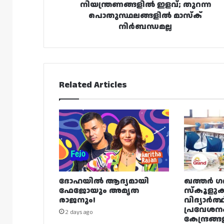
നിയന്ത്രണങ്ങളിൽ ഇളവ്; തുറന്ന
പൊതുസ്ഥലങ്ങളിൽ മാസ്‌ക്
നിർബന്ധമല്ല
Related Articles
ദോഹയിൽ ആദ്യമായി
ഖത്തർ ഗ
ഫേജോയും അമൃത
സ്കൂളുക
രാജനും!
വിദ്യാർത്
പ്രവേശന
2 days ago
കേന്ദ്രങ്ങ