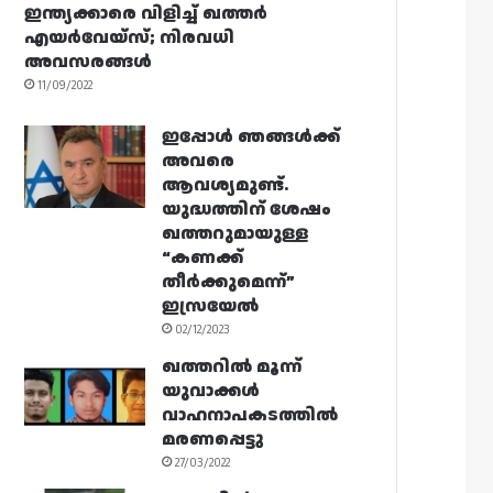
ഇന്ത്യക്കാരെ വിളിച്ച് ഖത്തർ
എയർവേയ്‌സ്; നിരവധി
അവസരങ്ങൾ
11/09/2022
ഇപ്പോൾ ഞങ്ങൾക്ക്
അവരെ
ആവശ്യമുണ്ട്.
യുദ്ധത്തിന് ശേഷം
ഖത്തറുമായുള്ള
“കണക്ക്
തീർക്കുമെന്ന്”
ഇസ്രയേൽ
02/12/2023
ഖത്തറിൽ മൂന്ന്
യുവാക്കൾ
വാഹനാപകടത്തിൽ
മരണപ്പെട്ടു
27/03/2022