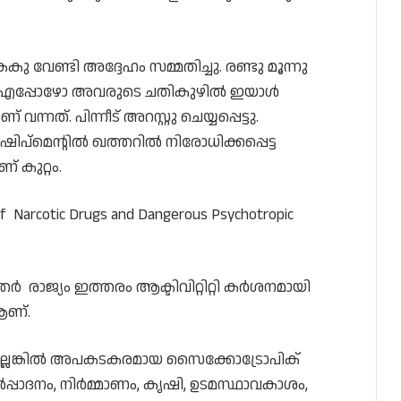
 വേണ്ടി അദ്ദേഹം സമ്മതിച്ചു. രണ്ടു മൂന്നു
നീട് എപ്പോഴോ അവരുടെ ചതികുഴിൽ ഇയാൾ
്നത്. പിന്നീട് അറസ്റ്റു ചെയ്യപ്പെട്ടു.
ഷിപ്മെന്റിൽ ഖത്തറിൽ നിരോധിക്കപ്പെട്ട
 കുറ്റം.
n of Narcotic Drugs and Dangerous Psychotropic
)
രാജ്യം ഇത്തരം ആക്ടിവിറ്റിറ്റി കർശനമായി
 ആണ്.
അല്ലെങ്കിൽ അപകടകരമായ സൈക്കോട്രോപിക്
പ്പാദനം, നിർമ്മാണം, കൃഷി, ഉടമസ്ഥാവകാശം,