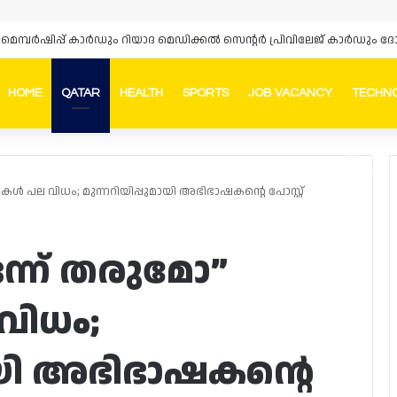
HOME
QATAR
HEALTH
SPORTS
JOB VACANCY
TECHN
Faceb
In
കൾ പല വിധം; മുന്നറിയിപ്പുമായി അഭിഭാഷകന്റെ പോസ്റ്റ്
ഒന്ന് തരുമോ”
വിധം;
മായി അഭിഭാഷകന്റെ