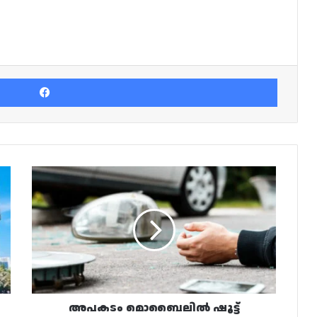
Facebook
അപകടം
മൊബൈലിൽ
ഷൂട്ട്
ചെയ്യുന്നത്
കുറ്റകരം;
എല്ലാ
അനധികൃത
ഫോട്ടോഗ്രഫിക്കും
കാത്തിരിക്കുന്നത്
കനത്ത
അപകടം മൊബൈലിൽ ഷൂട്ട്