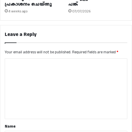
പ്രകാശനം ചെയ്തു
പങ്ക്
4 weeks ago
07/07/2026
Leave a Reply
Your email address will not be published.
Required fields are marked
*
C
o
m
m
e
n
t
*
Name