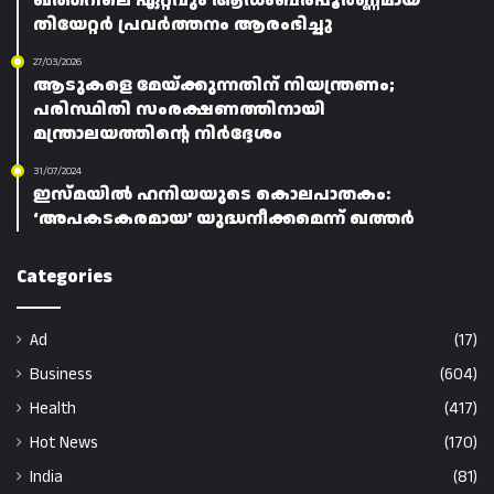
ഖത്തറിലെ ഏറ്റവും ആഡംബരപൂർണ്ണമായ
തിയേറ്റർ പ്രവർത്തനം ആരംഭിച്ചു
27/03/2026
ആടുകളെ മേയ്ക്കുന്നതിന് നിയന്ത്രണം;
പരിസ്ഥിതി സംരക്ഷണത്തിനായി
മന്ത്രാലയത്തിന്റെ നിർദ്ദേശം
31/07/2024
ഇസ്മയിൽ ഹനിയയുടെ കൊലപാതകം:
‘അപകടകരമായ’ യുദ്ധനീക്കമെന്ന് ഖത്തർ
Categories
Ad
(17)
Business
(604)
Health
(417)
Hot News
(170)
India
(81)