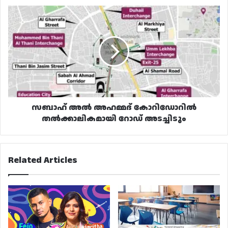
സബാഹ്
അൽ
അഹമ്മദ്
കോറിഡോറിൽ
തൽക്കാലികമായി
റോഡ്
അടച്ചിടും
സബാഹ് അൽ അഹമ്മദ് കോറിഡോറിൽ
തൽക്കാലികമായി റോഡ് അടച്ചിടും
Related Articles