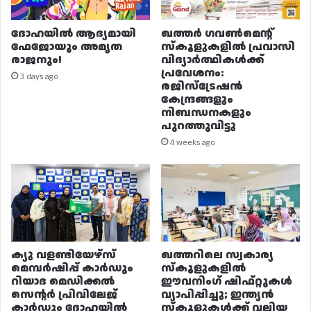
ദോഹയിൽ ആദ്യമായി
ഖത്തർ ഗവൺമെന്റ്
ഫേജോയും അമൃത
സ്കൂളുകളിൽ പ്രവാസി
രാജനും!
വിദ്യാർത്ഥികൾക്ക്
പ്രവേശനം:
3 days ago
രജിസ്ട്രേഷൻ
കേന്ദ്രങ്ങളും
നിബന്ധനകളും
പുറത്തുവിട്ടു
4 weeks ago
ക്യു വളണ്ടിയേഴ്‌സ്
ഖത്തറിലെ സ്വകാര്യ
മെമ്പർഷിപ്പ് കാർഡും
സ്കൂളുകളിൽ
റിയാദ മെഡിക്കൽ
ഈവനിംഗ് ഷിഫ്റ്റുകൾ
സെന്റർ പ്രിവിലേജ്
വ്യാപിപ്പിച്ചു; ഇന്ത്യൻ
കാർഡും ദോഹയിൽ
സ്കൂളുകൾക്ക് വലിയ