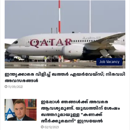
Job Vacancy
ഇന്ത്യക്കാരെ വിളിച്ച് ഖത്തർ എയർവേയ്‌സ്; നിരവധി
അവസരങ്ങൾ
11/09/2022
ഇപ്പോൾ ഞങ്ങൾക്ക് അവരെ
ആവശ്യമുണ്ട്. യുദ്ധത്തിന് ശേഷം
ഖത്തറുമായുള്ള “കണക്ക്
തീർക്കുമെന്ന്” ഇസ്രയേൽ
02/12/2023