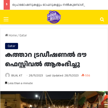
പ്രൊമോഷനുകളും ഓഫറുകളും നൽകുമ്പോൾ ഉപഭോക്താക്കളുടെ അവകാശങ്ങൾ ഉറപ്പാക്കണമെന്ന് ഖത്തർ വാണിജ്യ വ്യവസായ മന്ത്രാലയത്തിന്റെ (MoCI) നിർദ്ദേശം
Menu
Se
Home
/
Qatar
Qatar
കത്താറ ട്രഡീഷണൽ ദൗ
ഫെസ്റ്റിവൽ ആരംഭിച്ചു
BILAL KT
28/11/2023
Last Updated: 28/11/2023
556
Less than a minute