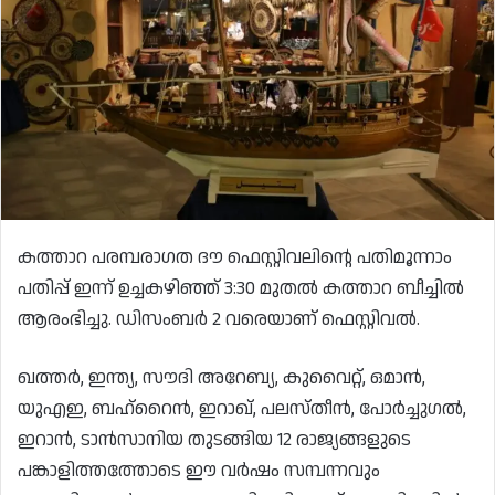
കത്താറ പരമ്പരാഗത ദൗ ഫെസ്റ്റിവലിന്റെ പതിമൂന്നാം
പതിപ്പ് ഇന്ന് ഉച്ചകഴിഞ്ഞ് 3:30 മുതൽ കത്താറ ബീച്ചിൽ
ആരംഭിച്ചു. ഡിസംബർ 2 വരെയാണ് ഫെസ്റ്റിവൽ.
ഖത്തർ, ഇന്ത്യ, സൗദി അറേബ്യ, കുവൈറ്റ്, ഒമാൻ,
യുഎഇ, ബഹ്റൈൻ, ഇറാഖ്, പലസ്തീൻ, പോർച്ചുഗൽ,
ഇറാൻ, ടാൻസാനിയ തുടങ്ങിയ 12 രാജ്യങ്ങളുടെ
പങ്കാളിത്തത്തോടെ ഈ വർഷം സമ്പന്നവും