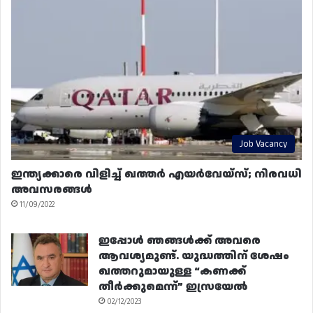
Job Vacancy
ഇന്ത്യക്കാരെ വിളിച്ച് ഖത്തർ എയർവേയ്‌സ്; നിരവധി
അവസരങ്ങൾ
11/09/2022
ഇപ്പോൾ ഞങ്ങൾക്ക് അവരെ
ആവശ്യമുണ്ട്. യുദ്ധത്തിന് ശേഷം
ഖത്തറുമായുള്ള “കണക്ക്
തീർക്കുമെന്ന്” ഇസ്രയേൽ
02/12/2023