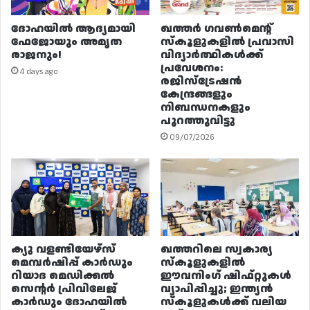
ദോഹയിൽ ആദ്യമായി
ഖത്തർ ഗവൺമെന്റ്
ഫേജോയും അമൃത
സ്കൂളുകളിൽ പ്രവാസി
രാജനും!
വിദ്യാർത്ഥികൾക്ക്
പ്രവേശനം:
4 days ago
രജിസ്ട്രേഷൻ
കേന്ദ്രങ്ങളും
നിബന്ധനകളും
പുറത്തുവിട്ടു
09/07/2026
ക്യു വളണ്ടിയേഴ്‌സ്
ഖത്തറിലെ സ്വകാര്യ
മെമ്പർഷിപ്പ് കാർഡും
സ്കൂളുകളിൽ
റിയാദ മെഡിക്കൽ
ഈവനിംഗ് ഷിഫ്റ്റുകൾ
സെന്റർ പ്രിവിലേജ്
വ്യാപിപ്പിച്ചു; ഇന്ത്യൻ
കാർഡും ദോഹയിൽ
സ്കൂളുകൾക്ക് വലിയ