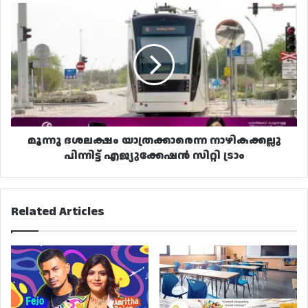
മൂന്നു
ദശലക്ഷം
യാത്രക്കാരെന്ന
നാഴികക്കല്ലു
പിന്നിട്ട്
എജ്യുക്കേഷൻ
സിറ്റി
ട്രാം
മൂന്നു ദശലക്ഷം യാത്രക്കാരെന്ന നാഴികക്കല്ലു
പിന്നിട്ട് എജ്യുക്കേഷൻ സിറ്റി ട്രാം
Related Articles