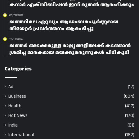
കനാർ എക്‌സിബിഷൻ ഇന്ന് മുതൽ ആരംഭിക്കും
06/08/2022
ഖത്തറിലെ ഏറ്റവും ആഡംബരപൂർണ്ണമായ
തിയേറ്റർ പ്രവർത്തനം ആരംഭിച്ചു
19/11/2024
ഖത്തർ അടക്കമുള്ള രാജ്യങ്ങളിലേക്ക് കടത്താൻ
ശ്രമിച്ച മാരകമായ മയക്കുമരുന്നുകൾ പിടികൂടി
Categories
Ad
(17)
Business
(604)
Health
(417)
Hot News
(170)
India
(81)
International
(182)