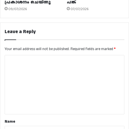
പ്രകാശനം ചെയ്തു
പങ്ക്
09/07/2026
07/07/2026
Leave a Reply
Your email address will not be published.
Required fields are marked
*
C
o
m
m
e
n
t
*
Name