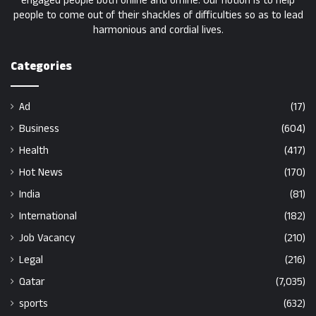
engaged people both online and offline. Our notion is to help
people to come out of their shackles of difficulties so as to lead
harmonious and cordial lives.
Categories
Ad
(17)
Business
(604)
Health
(417)
Hot News
(170)
India
(81)
International
(182)
Job Vacancy
(210)
Legal
(216)
Qatar
(7,035)
sports
(632)