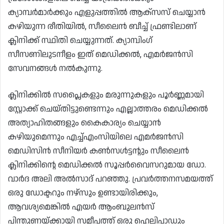
ക്യാമ്പർമാർക്കും എളുപ്പത്തിൽ ആക്സസ് ചെയ്യാൻ
കഴിയുന്ന രീതിയിൽ, സീലൈൻ ബീച്ച് ഫ്രണ്ടിലാണ്
ക്ലിനിക്ക് സ്ഥിതി ചെയ്യുന്നത്. ക്യാമ്പിംഗ്
സീസണിലുടനീളം ഇത് മെഡിക്കൽ, എമർജൻസി
സേവനങ്ങൾ നൽകുന്നു.
ക്ലിനിക്കിൽ സപ്ലൈകളും മരുന്നുകളും പൂർണ്ണമായി
സ്റ്റോക്ക് ചെയ്തിട്ടുണ്ടെന്നും എല്ലാത്തരം മെഡിക്കൽ
അത്യാഹിതങ്ങളും കൈകാര്യം ചെയ്യാൻ
കഴിയുമെന്നും എച്ച്എംസിയിലെ എമർജൻസി
മെഡിസിൻ സീനിയർ കൺസൾട്ടൻ്റും സീലൈൻ
ക്ലിനിക്കിൻ്റെ മെഡിക്കൽ സൂപ്പർവൈസറുമായ ഡോ.
വാർദ അലി അൽസാദ് പറഞ്ഞു. പ്രവർത്തനസമയത്ത്
ഒരു ഡോക്ടറും നഴ്‌സും ഉണ്ടായിരിക്കും,
ആവശ്യമെങ്കിൽ എയർ ആംബുലൻസ്
പിന്തുണയ്‌ക്കായി സമീപത്ത് ഒരു ഹെലിപാഡും