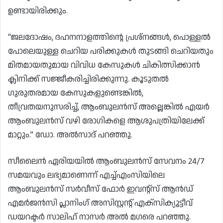
ഉണ്ടായിരിക്കും.
“ജലദോഷം, ദഹനനാളത്തിൻ്റെ പ്രശ്‌നങ്ങൾ, പൊള്ളൽ
പോലെയുള്ള ചെറിയ പരിക്കുകൾ തുടങ്ങി ചെറിയതും
മിതമായതുമായ വിവിധ കേസുകൾ ചികിത്സിക്കാൻ
ക്ലിനിക്ക് സജ്ജീകരിച്ചിരിക്കുന്നു. കൂടുതൽ
ഗുരുതരമായ കേസുകളുണ്ടെങ്കിൽ,
തീവ്രതയനുസരിച്ച്, ആംബുലൻസ് അല്ലെങ്കിൽ എയർ
ആംബുലൻസ് വഴി രോഗികളെ ആശുപത്രിയിലേക്ക്
മാറ്റും.” ഡോ. അൽസാദ് പറഞ്ഞു.
സീലൈൻ ഏരിയയിൽ ആംബുലൻസ് സേവനം 24/7
സമയവും ലഭ്യമാണെന്ന് എച്ച്എംസിയിലെ
ആംബുലൻസ് സർവീസ് ഫോർ ഇവൻ്റ്‌സ് ആൻഡ്
എമർജൻസി പ്ലാനിംഗ് അസിസ്റ്റൻ്റ് എക്‌സിക്യൂട്ടീവ്
ഡയറക്ടർ സാലിഹ് നാസർ അൽ മഗരെ പറഞ്ഞു.