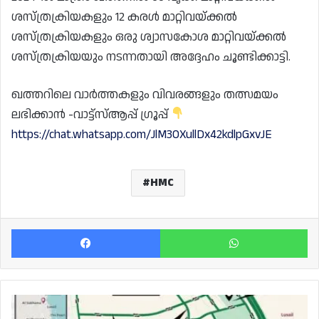
ശസ്ത്രക്രിയകളും 12 കരൾ മാറ്റിവയ്ക്കൽ
ശസ്ത്രക്രിയകളും ഒരു ശ്വാസകോശ മാറ്റിവയ്ക്കൽ
ശസ്ത്രക്രിയയും നടന്നതായി അദ്ദേഹം ചൂണ്ടിക്കാട്ടി.
ഖത്തറിലെ വാർത്തകളും വിവരങ്ങളും തത്സമയം
ലഭിക്കാൻ -വാട്ട്സ്ആപ്പ് ഗ്രൂപ്പ്
https://chat.whatsapp.com/JlM3OXullDx42kdlpGxvJE
HMC
Facebook
Wh
അൽ
മസ്രൂഅ