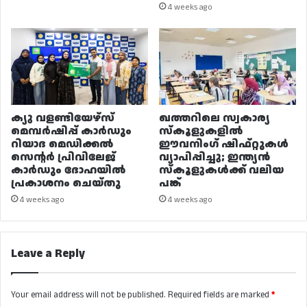
4 weeks ago
ക്യു വളണ്ടിയേഴ്‌സ്
ഖത്തറിലെ സ്വകാര്യ
മെമ്പർഷിപ്പ് കാർഡും
സ്കൂളുകളിൽ
റിയാദ മെഡിക്കൽ
ഈവനിംഗ് ഷിഫ്റ്റുകൾ
സെന്റർ പ്രിവിലേജ്
വ്യാപിപ്പിച്ചു; ഇന്ത്യൻ
കാർഡും ദോഹയിൽ
സ്കൂളുകൾക്ക് വലിയ
പ്രകാശനം ചെയ്തു
പങ്ക്
4 weeks ago
4 weeks ago
Leave a Reply
Your email address will not be published.
Required fields are marked
*