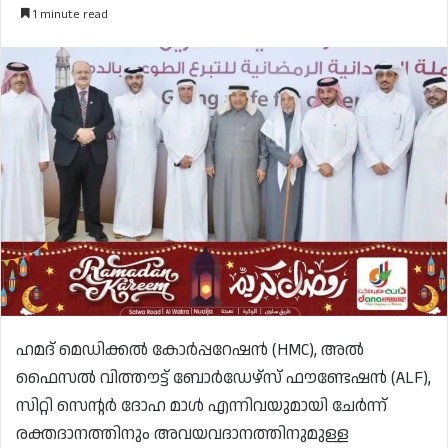
1 minute read
ഹമദ് മെഡിക്കൽ കോർപ്പറേഷൻ (HMC), അൽ
ഫൈസൽ വിത്തൗട്ട് ബോർഡേഴ്‌സ് ഫൗണ്ടേഷൻ (ALF),
സിറ്റി സെന്റർ ദോഹ മാൾ എന്നിവയുമായി ചേർന്ന്
രക്തദാനത്തിനും അവയവദാനത്തിനുമുള്ള