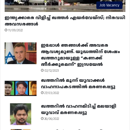
Job Vacancy
ഇന്ത്യക്കാരെ വിളിച്ച് ഖത്തർ എയർവേയ്‌സ്; നിരവധി
അവസരങ്ങൾ
11/09/2022
ഇപ്പോൾ ഞങ്ങൾക്ക് അവരെ
ആവശ്യമുണ്ട്. യുദ്ധത്തിന് ശേഷം
ഖത്തറുമായുള്ള “കണക്ക്
തീർക്കുമെന്ന്” ഇസ്രയേൽ
02/12/2023
ഖത്തറിൽ മൂന്ന് യുവാക്കൾ
വാഹനാപകടത്തിൽ മരണപ്പെട്ടു
27/03/2022
ഖത്തറിൽ വാഹനമിടിച്ച് മലയാളി
യുവാവ് മരണപ്പെട്ടു
26/06/2022