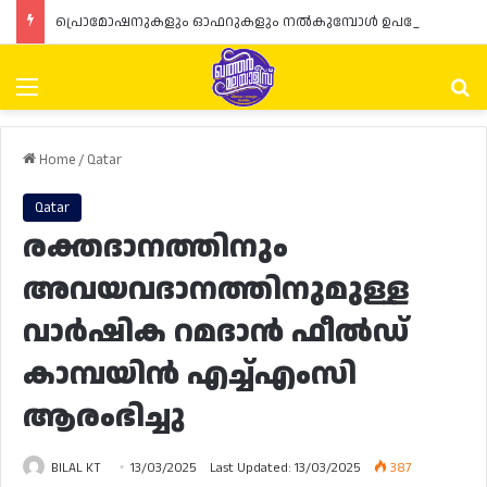
പ്രൊമോഷനുകളും ഓഫറുകളും നൽകുമ്പോൾ ഉപഭോക്താക്കളുടെ അവകാശങ്ങൾ ഉറപ്പാക്കണമെന്ന് ഖത്തർ വാണിജ്യ വ്യവസായ മന്ത്രാലയത്തിന്റെ (MoCI) നിർദ്ദേശം
Menu
Se
Home
/
Qatar
Qatar
രക്തദാനത്തിനും
അവയവദാനത്തിനുമുള്ള
വാർഷിക റമദാൻ ഫീൽഡ്
കാമ്പയിൻ എച്ച്എംസി
ആരംഭിച്ചു
BILAL KT
13/03/2025
Last Updated: 13/03/2025
387