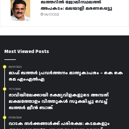
ഖത്തറിൽ ജോലിസ്ഥലത്ത്
അപകടം: മലയാളി മരണപ്പെട്ടു
04/07/2022
Most Viewed Posts
09/07/2023
മാഫ് ഖത്തർ പ്രവർത്തനം മാതൃകാപരം – കെ കെ
രമ എംഎൽഎ
17/11/2024
ഭാവിയിലേക്കായി ഭക്ഷ്യവിളകളുടെ അമ്പത്
ലക്ഷത്തോളം വിത്തുകൾ സൂക്ഷിച്ചു വെച്ച്
ഖത്തർ ജീൻ ബാങ്ക്
07/06/2024
വാടക തർക്കങ്ങൾക്ക് പരിരക്ഷ: കടമകളും