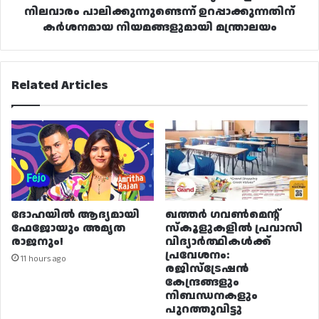
നിലവാരം പാലിക്കുന്നുണ്ടെന്ന് ഉറപ്പാക്കുന്നതിന്
കർശനമായ നിയമങ്ങളുമായി മന്ത്രാലയം
Related Articles
ദോഹയിൽ ആദ്യമായി
ഖത്തർ ഗവൺമെന്റ്
ഫേജോയും അമൃത
സ്കൂളുകളിൽ പ്രവാസി
രാജനും!
വിദ്യാർത്ഥികൾക്ക്
പ്രവേശനം:
11 hours ago
രജിസ്ട്രേഷൻ
കേന്ദ്രങ്ങളും
നിബന്ധനകളും
പുറത്തുവിട്ടു