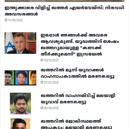
ഇന്ത്യക്കാരെ വിളിച്ച് ഖത്തർ എയർവേയ്‌സ്; നിരവധി
അവസരങ്ങൾ
11/09/2022
ഇപ്പോൾ ഞങ്ങൾക്ക് അവരെ
ആവശ്യമുണ്ട്. യുദ്ധത്തിന് ശേഷം
ഖത്തറുമായുള്ള “കണക്ക്
തീർക്കുമെന്ന്” ഇസ്രയേൽ
02/12/2023
ഖത്തറിൽ മൂന്ന് യുവാക്കൾ
വാഹനാപകടത്തിൽ മരണപ്പെട്ടു
27/03/2022
ഖത്തറിൽ വാഹനമിടിച്ച് മലയാളി
യുവാവ് മരണപ്പെട്ടു
26/06/2022
ഖത്തറിൽ ജോലിസ്ഥലത്ത്
അപകടം: മലയാളി മരണപ്പെട്ടു