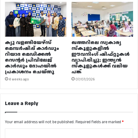
ക്യു വളണ്ടിയേഴ്‌സ്
ഖത്തറിലെ സ്വകാര്യ
മെമ്പർഷിപ്പ് കാർഡും
സ്കൂളുകളിൽ
റിയാദ മെഡിക്കൽ
ഈവനിംഗ് ഷിഫ്റ്റുകൾ
സെന്റർ പ്രിവിലേജ്
വ്യാപിപ്പിച്ചു; ഇന്ത്യൻ
കാർഡും ദോഹയിൽ
സ്കൂളുകൾക്ക് വലിയ
പ്രകാശനം ചെയ്തു
പങ്ക്
4 weeks ago
07/07/2026
Leave a Reply
Your email address will not be published.
Required fields are marked
*
C