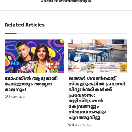
ഹമദ് വിമാനത്താവളം
Related Articles
ദോഹയിൽ ആദ്യമായി
ഖത്തർ ഗവൺമെന്റ്
ഫേജോയും അമൃത
സ്കൂളുകളിൽ പ്രവാസി
രാജനും!
വിദ്യാർത്ഥികൾക്ക്
പ്രവേശനം:
3 days ago
രജിസ്ട്രേഷൻ
കേന്ദ്രങ്ങളും
നിബന്ധനകളും
പുറത്തുവിട്ടു
4 weeks ago