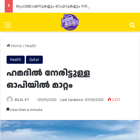
പ്രൊമോഷനുകളും ഓഫറുകളും നൽകുമ്പോൾ ഉപഭോക്താക്കളുടെ അവകാശങ്ങൾ ഉറപ്പാക്കണമെന്ന് ഖത്തർ വാണിജ്യ വ്യവസായ മന്ത്രാലയത്തിന്റെ (MoCI) നിർദ്ദേശം
Menu
Se
Home
/
Health
Health
Qatar
ഹമദിൽ നേരിട്ടുള്ള
ഓപിയിൽ മാറ്റം
BILAL KT
07/01/2022
Last Updated: 07/01/2022
1,577
Less than a minute