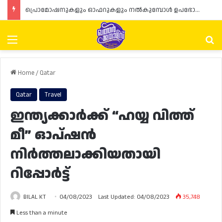
പ്രൊമോഷനുകളും ഓഫറുകളും നൽകുമ്പോൾ ഉപഭോക്താക്കളുടെ അവകാശങ്ങൾ ഉറപ്പാക്കണമെന്ന് ഖത്തർ വാണിജ്യ വ്യവസായ മന്ത്രാലയത്തിന്റെ (MoCI) നിർദ്ദേശം
Menu
Se
Home
/
Qatar
Qatar
Travel
ഇന്ത്യക്കാർക്ക് “ഹയ്യ വിത്ത്
മീ” ഓപ്‌ഷൻ
നിർത്തലാക്കിയതായി
റിപ്പോർട്ട്
BILAL KT
04/08/2023
Last Updated: 04/08/2023
35,748
Less than a minute