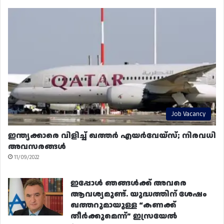
Job Vacancy
ഇന്ത്യക്കാരെ വിളിച്ച് ഖത്തർ എയർവേയ്‌സ്; നിരവധി
അവസരങ്ങൾ
11/09/2022
ഇപ്പോൾ ഞങ്ങൾക്ക് അവരെ
ആവശ്യമുണ്ട്. യുദ്ധത്തിന് ശേഷം
ഖത്തറുമായുള്ള “കണക്ക്
തീർക്കുമെന്ന്” ഇസ്രയേൽ