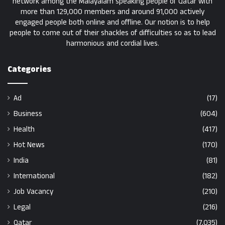
network among the Malayalam speaking people of Qatar with
more than 129,000 members and around 91,000 actively
engaged people both online and offline. Our notion is to help
people to come out of their shackles of difficulties so as to lead
harmonious and cordial lives.
Categories
Ad
(17)
Business
(604)
Health
(417)
Hot News
(170)
India
(81)
International
(182)
Job Vacancy
(210)
Legal
(216)
Qatar
(7,035)