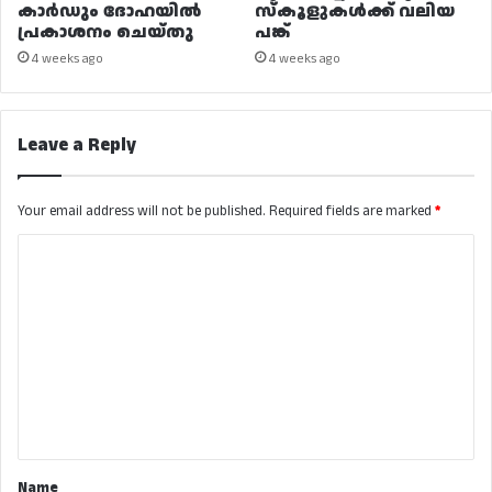
കാർഡും ദോഹയിൽ
സ്കൂളുകൾക്ക് വലിയ
പ്രകാശനം ചെയ്തു
പങ്ക്
4 weeks ago
4 weeks ago
Leave a Reply
Your email address will not be published.
Required fields are marked
*
C
o
m
m
e
n
t
*
Name