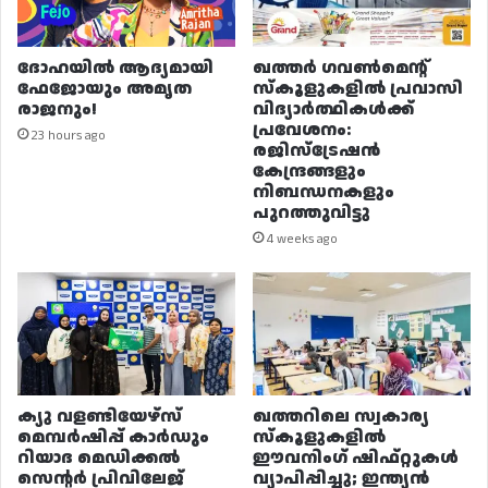
ദോഹയിൽ ആദ്യമായി
ഖത്തർ ഗവൺമെന്റ്
ഫേജോയും അമൃത
സ്കൂളുകളിൽ പ്രവാസി
രാജനും!
വിദ്യാർത്ഥികൾക്ക്
പ്രവേശനം:
23 hours ago
രജിസ്ട്രേഷൻ
കേന്ദ്രങ്ങളും
നിബന്ധനകളും
പുറത്തുവിട്ടു
4 weeks ago
ക്യു വളണ്ടിയേഴ്‌സ്
ഖത്തറിലെ സ്വകാര്യ
മെമ്പർഷിപ്പ് കാർഡും
സ്കൂളുകളിൽ
റിയാദ മെഡിക്കൽ
ഈവനിംഗ് ഷിഫ്റ്റുകൾ
സെന്റർ പ്രിവിലേജ്
വ്യാപിപ്പിച്ചു; ഇന്ത്യൻ