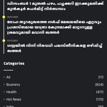
ഡിസംബർ 1 മുതൽ പഴം, പച്ചക്കറി ഇറക്കുമതിക്ക്
മുൻകൂർ പെർമിറ്റ് നിർബന്ധം
04/01/2025
ദോഹ തുറമുഖത്തെ ഗൾഫ് മേഖലയിലെ ഏറ്റവും
പ്രശസ്‌തമായ യാത്രാ കേന്ദ്രമാക്കി മാറ്റാനുള്ള
ശ്രമവുമായി മവാനി ഖത്തർ
03/12/2023
ഗസ്സയിൽ നിന്ന് നിരവധി പലസ്തീനികളെ ഒഴിപ്പിച്ച്
ഖത്തർ
Categories
Ad
(17)
Business
(604)
Health
(417)
Hot News
(170)
India
(81)