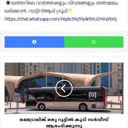
ഖത്തറിലെ വാർത്തകളും വിവരങ്ങളും തത്സമയം
ലഭിക്കാൻ -വാട്ട്സ്ആപ്പ് ഗ്രൂപ്പ്
https://chat.whatsapp.com/Hqdo3Xy51yW9XU2HVyXb0j
Facebook
Wh
മെട്രോലിങ്ക്
ഒരു
റൂട്ടിൽ
കൂടി
സർവീസ്
ആരംഭിക്കുന്നു
മെട്രോലിങ്ക് ഒരു റൂട്ടിൽ കൂടി സർവീസ്
ആരംഭിക്കുന്നു