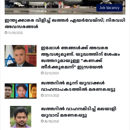
Job Vacancy
ഇന്ത്യക്കാരെ വിളിച്ച് ഖത്തർ എയർവേയ്‌സ്; നിരവധി
അവസരങ്ങൾ
11/09/2022
ഇപ്പോൾ ഞങ്ങൾക്ക് അവരെ
ആവശ്യമുണ്ട്. യുദ്ധത്തിന് ശേഷം
ഖത്തറുമായുള്ള “കണക്ക്
തീർക്കുമെന്ന്” ഇസ്രയേൽ
02/12/2023
ഖത്തറിൽ മൂന്ന് യുവാക്കൾ
വാഹനാപകടത്തിൽ മരണപ്പെട്ടു
27/03/2022
ഖത്തറിൽ വാഹനമിടിച്ച് മലയാളി
യുവാവ് മരണപ്പെട്ടു
26/06/2022