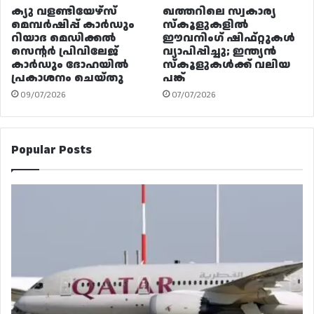
ക്യു വളണ്ടിയേഴ്‌സ്
ഖത്തറിലെ സ്വകാര്യ
മെമ്പർഷിപ്പ് കാർഡും
സ്കൂളുകളിൽ
റിയാദ മെഡിക്കൽ
ഈവനിംഗ് ഷിഫ്റ്റുകൾ
സെന്റർ പ്രിവിലേജ്
വ്യാപിപ്പിച്ചു; ഇന്ത്യൻ
കാർഡും ദോഹയിൽ
സ്കൂളുകൾക്ക് വലിയ
പ്രകാശനം ചെയ്തു
പങ്ക്
09/07/2026
07/07/2026
Popular Posts