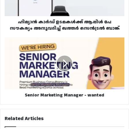
അനുവദിച്ച്
ഖത്തർ
സെൻട്രൽ
ബാങ്ക്
ഹിമ്യാൻ കാർഡ് ഉടമകൾക്ക് ആപ്പിൾ പേ
സൗകര്യം അനുവദിച്ച് ഖത്തർ സെൻട്രൽ ബാങ്ക്
Senior
Marketing
Manager
-
wanted
Senior Marketing Manager - wanted
Related Articles