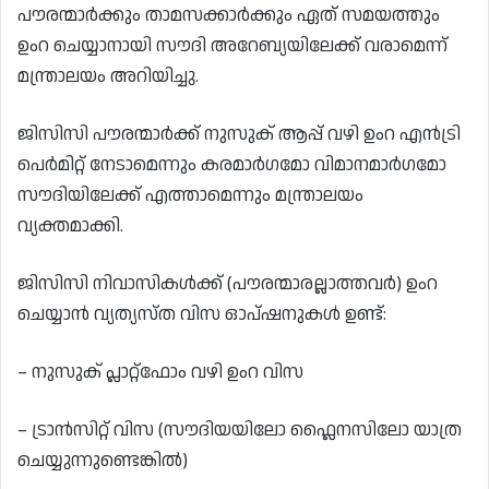
പൗരന്മാർക്കും താമസക്കാർക്കും ഏത് സമയത്തും
ഉംറ ചെയ്യാനായി സൗദി അറേബ്യയിലേക്ക് വരാമെന്ന്
മന്ത്രാലയം അറിയിച്ചു.
ജിസിസി പൗരന്മാർക്ക് നുസുക് ആപ്പ് വഴി ഉംറ എൻട്രി
പെർമിറ്റ് നേടാമെന്നും കരമാർഗമോ വിമാനമാർഗമോ
സൗദിയിലേക്ക് എത്താമെന്നും മന്ത്രാലയം
വ്യക്തമാക്കി.
ജിസിസി നിവാസികൾക്ക് (പൗരന്മാരല്ലാത്തവർ) ഉംറ
ചെയ്യാൻ വ്യത്യസ്ത വിസ ഓപ്ഷനുകൾ ഉണ്ട്:
– നുസുക് പ്ലാറ്റ്‌ഫോം വഴി ഉംറ വിസ
– ട്രാൻസിറ്റ് വിസ (സൗദിയയിലോ ഫ്ലൈനസിലോ യാത്ര
ചെയ്യുന്നുണ്ടെങ്കിൽ)