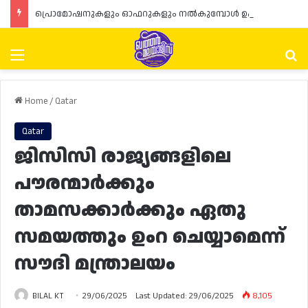
പ്രൊമോഷനുകളും ഓഫറുകളും നൽകുമ്പോൾ ഉപഭോക്താക്കളുടെ അവകാശങ്ങൾ ഉറപ്പാക്കണമെന്ന് ഖത്തർ വാണിജ്യ വ്യവസായ മന്ത്രാലയത്തിന്റെ (MoCI) നിർദ്ദേശം
Menu
Se
Home
/
Qatar
Qatar
ജിസിസി രാജ്യങ്ങളിലെ
പൗരന്മാർക്കും
താമസക്കാർക്കും ഏതു
സമയത്തും ഉംറ ചെയ്യാമെന്ന്
സൗദി മന്ത്രാലയം
BILAL KT
29/06/2025
Last Updated: 29/06/2025
8,105