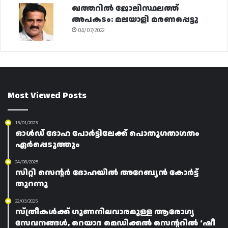
ഖത്തറിൽ ജോലിസ്ഥലത്ത്
അപകടം: മലയാളി മരണപ്പെട്ടു
04/07/2022
Most Viewed Posts
13/01/2023
ഓൾഡ് ദോഹ പോർട്ടിലേക്ക് പൊതുഗതാഗതം
ഏർപ്പെടുത്തും
24/08/2025
സിറ്റി സെന്റർ ദോഹയിൽ അറേബ്യൻ കോർട്ട്
തുറന്നു
22/03/2025
സ്ത്രീകൾക്ക് ഗുണനിലവാരമുള്ള ആരോഗ്യ
സേവനങ്ങൾ, റെയാദ മെഡിക്കൽ സെന്ററിൽ ‘ഷീ