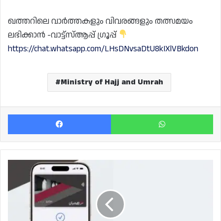
ഖത്തറിലെ വാർത്തകളും വിവരങ്ങളും തത്സമയം
ലഭിക്കാൻ -വാട്ട്സ്ആപ്പ് ഗ്രൂപ്പ്
https://chat.whatsapp.com/LHsDNvsaDtU8kIXlVBkdon
Ministry of Hajj and Umrah
Facebook
Wh
ഹിമ്യാൻ
കാർഡ്
ഉടമകൾക്ക്
ആപ്പിൾ
പേ
സൗകര്യം