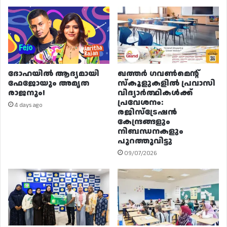
ദോഹയിൽ ആദ്യമായി
ഖത്തർ ഗവൺമെന്റ്
ഫേജോയും അമൃത
സ്കൂളുകളിൽ പ്രവാസി
രാജനും!
വിദ്യാർത്ഥികൾക്ക്
പ്രവേശനം:
4 days ago
രജിസ്ട്രേഷൻ
കേന്ദ്രങ്ങളും
നിബന്ധനകളും
പുറത്തുവിട്ടു
09/07/2026