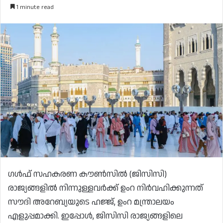
1 minute read
ഗൾഫ് സഹകരണ കൗൺസിൽ (ജിസിസി)
രാജ്യങ്ങളിൽ നിന്നുള്ളവർക്ക് ഉംറ നിർവഹിക്കുന്നത്
സൗദി അറേബ്യയുടെ ഹജ്ജ്, ഉംറ മന്ത്രാലയം
എളുപ്പമാക്കി. ഇപ്പോൾ, ജിസിസി രാജ്യങ്ങളിലെ