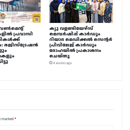
വൺമെന്റ്
ക്യു വളണ്ടിയേഴ്‌സ്
ളിൽ പ്രവാസി
മെമ്പർഷിപ്പ് കാർഡും
ഥികൾക്ക്
റിയാദ മെഡിക്കൽ സെന്റർ
ം: രജിസ്ട്രേഷൻ
പ്രിവിലേജ് കാർഡും
ളും
ദോഹയിൽ പ്രകാശനം
നകളും
ചെയ്തു
ട്ടു
4 weeks ago
re marked
*