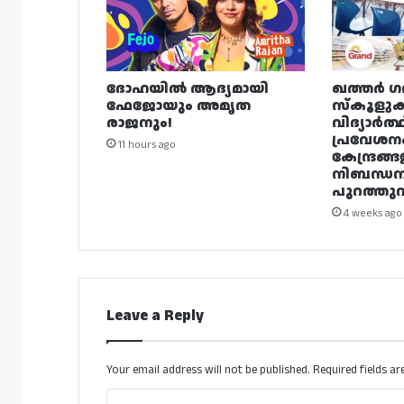
ദോഹയിൽ ആദ്യമായി
ഖത്തർ ഗ
ഫേജോയും അമൃത
സ്കൂളുക
രാജനും!
വിദ്യാർത്
പ്രവേശന
11 hours ago
കേന്ദ്രങ്ങ
നിബന്ധ
പുറത്തുവി
4 weeks ago
Leave a Reply
Your email address will not be published.
Required fields a
C