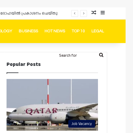
Random Article
Sidebar
പ്രൊമോഷനുകളും ഓഫറുകളും നൽകുമ്പോൾ ഉപഭോക്താക്കളുടെ അവകാശങ്ങൾ ഉറപ്പാക്കണമെന്ന് ഖത്തർ വാണിജ്യ വ്യവസായ മന്ത്രാലയത്തിന്റെ (MoCI) നിർദ്ദേശം
OLOGY
BUSINESS
HOT NEWS
TOP 10
LEGAL
ook
stagram
Telegram
Whatsapp
Random Article
Switch skin
Search
Login
Popular Posts
for
Job Vacancy