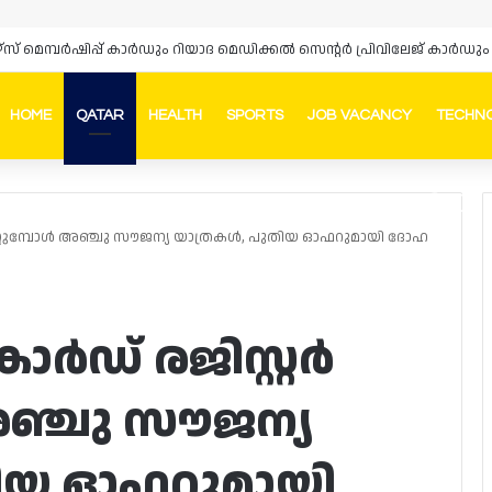
HOME
QATAR
HEALTH
SPORTS
JOB VACANCY
TECHN
Faceb
In
ചെയ്യുമ്പോൾ അഞ്ചു സൗജന്യ യാത്രകൾ, പുതിയ ഓഫറുമായി ദോഹ
ാർഡ് രജിസ്റ്റർ
അഞ്ചു സൗജന്യ
തിയ ഓഫറുമായി