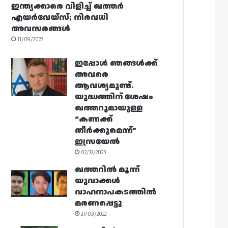
ഇന്ത്യക്കാരെ വിളിച്ച് ഖത്തർ
എയർവേയ്‌സ്; നിരവധി
അവസരങ്ങൾ
11/09/2022
ഇപ്പോൾ ഞങ്ങൾക്ക്
അവരെ
ആവശ്യമുണ്ട്.
യുദ്ധത്തിന് ശേഷം
ഖത്തറുമായുള്ള
“കണക്ക്
തീർക്കുമെന്ന്”
ഇസ്രയേൽ
02/12/2023
ഖത്തറിൽ മൂന്ന്
യുവാക്കൾ
വാഹനാപകടത്തിൽ
മരണപ്പെട്ടു
27/03/2022