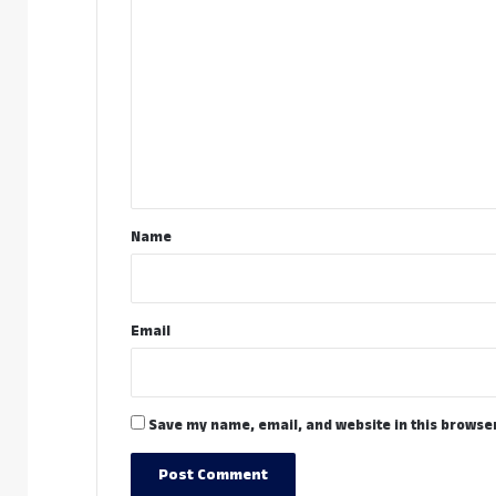
o
m
m
e
n
t
*
Name
Email
Save my name, email, and website in this browser