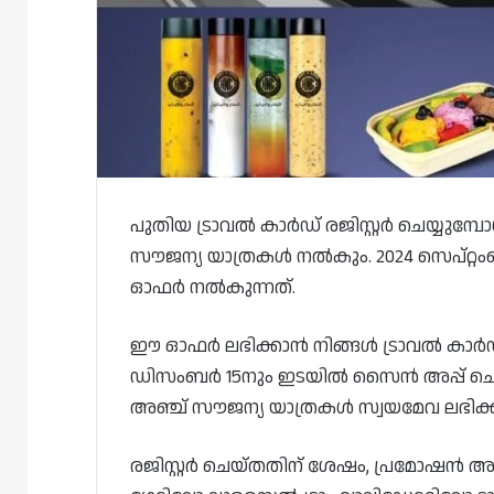
പുതിയ ട്രാവൽ കാർഡ് രജിസ്റ്റർ ചെയ്യുമ
സൗജന്യ യാത്രകൾ നൽകും. 2024 സെപ്റ്
ഓഫർ നൽകുന്നത്.
ഈ ഓഫർ ലഭിക്കാൻ നിങ്ങൾ ട്രാവൽ കാർഡ് ര
ഡിസംബർ 15നും ഇടയിൽ സൈൻ അപ്പ് ചെ
അഞ്ച് സൗജന്യ യാത്രകൾ സ്വയമേവ ലഭിക്കുമ
രജിസ്റ്റർ ചെയ്തതിന് ശേഷം, പ്രമോഷൻ അ