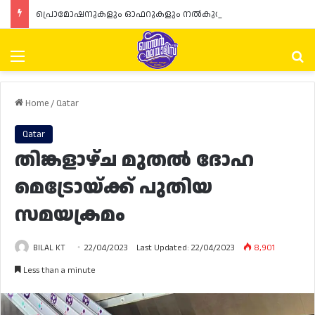
പ്രൊമോഷനുകളും ഓഫറുകളും നൽകുമ്പോൾ ഉപഭോക്താക്കളുടെ അവകാശങ്ങൾ ഉറപ്പാക്കണമെന്ന് ഖത്തർ വാണിജ്യ വ്യവസായ മന്ത്രാലയത്തിന്റെ (MoCI) നിർദ്ദേശം
Menu
Se
Home
/
Qatar
Qatar
തിങ്കളാഴ്ച മുതൽ ദോഹ
മെട്രോയ്ക്ക് പുതിയ
സമയക്രമം
BILAL KT
22/04/2023
Last Updated: 22/04/2023
8,901
Less than a minute