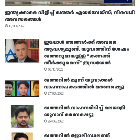
ഇന്ത്യക്കാരെ വിളിച്ച് ഖത്തർ എയർവേയ്‌സ്; നിരവധി
അവസരങ്ങൾ
11/09/2022
ഇപ്പോൾ ഞങ്ങൾക്ക് അവരെ
ആവശ്യമുണ്ട്. യുദ്ധത്തിന് ശേഷം
ഖത്തറുമായുള്ള “കണക്ക്
തീർക്കുമെന്ന്” ഇസ്രയേൽ
02/12/2023
ഖത്തറിൽ മൂന്ന് യുവാക്കൾ
വാഹനാപകടത്തിൽ മരണപ്പെട്ടു
27/03/2022
ഖത്തറിൽ വാഹനമിടിച്ച് മലയാളി
യുവാവ് മരണപ്പെട്ടു
26/06/2022
ഖത്തറിൽ ജോലിസ്ഥലത്ത്