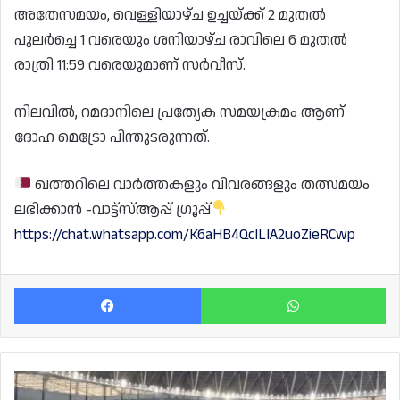
അതേസമയം, വെള്ളിയാഴ്ച ഉച്ചയ്ക്ക് 2 മുതൽ
പുലർച്ചെ 1 വരെയും ശനിയാഴ്ച രാവിലെ 6 മുതൽ
രാത്രി 11:59 വരെയുമാണ് സർവീസ്.
നിലവിൽ, റമദാനിലെ പ്രത്യേക സമയക്രമം ആണ്
ദോഹ മെട്രോ പിന്തുടരുന്നത്.
ഖത്തറിലെ വാർത്തകളും വിവരങ്ങളും തത്സമയം
ലഭിക്കാൻ -വാട്ട്സ്ആപ്പ് ഗ്രൂപ്പ്
https://chat.whatsapp.com/K6aHB4QcILIA2uoZieRCwp
Facebook
Wh
ഖത്തറിലെ
ഏറ്റവും