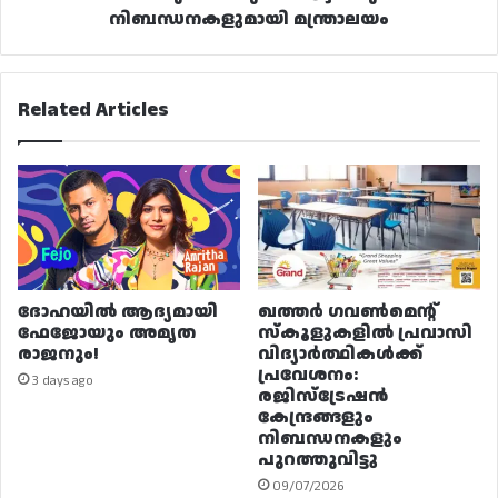
നിബന്ധനകളുമായി മന്ത്രാലയം
Related Articles
ദോഹയിൽ ആദ്യമായി
ഖത്തർ ഗവൺമെന്റ്
ഫേജോയും അമൃത
സ്കൂളുകളിൽ പ്രവാസി
രാജനും!
വിദ്യാർത്ഥികൾക്ക്
പ്രവേശനം:
3 days ago
രജിസ്ട്രേഷൻ
കേന്ദ്രങ്ങളും
നിബന്ധനകളും
പുറത്തുവിട്ടു
09/07/2026