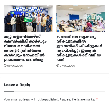
ക്യു വളണ്ടിയേഴ്‌സ്
ഖത്തറിലെ സ്വകാര്യ
മെമ്പർഷിപ്പ് കാർഡും
സ്കൂളുകളിൽ
റിയാദ മെഡിക്കൽ
ഈവനിംഗ് ഷിഫ്റ്റുകൾ
സെന്റർ പ്രിവിലേജ്
വ്യാപിപ്പിച്ചു; ഇന്ത്യൻ
കാർഡും ദോഹയിൽ
സ്കൂളുകൾക്ക് വലിയ
പ്രകാശനം ചെയ്തു
പങ്ക്
09/07/2026
07/07/2026
Leave a Reply
Your email address will not be published.
Required fields are marked
*
C